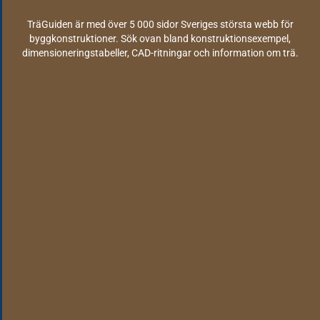
TräGuiden är med över 5 000 sidor Sveriges största webb för
byggkonstruktioner. Sök ovan bland konstruktionsexempel,
dimensioneringstabeller, CAD-ritningar och information om trä.
Information
TräGuiden tillhandahåller information om trä
och träbyggande. Webbsidan drivs av Svenskt
Trä, en del av Skogsindustrierna, och utgör med
sina nära en miljon besökare per år ett viktigt
informationsnav för byggande i Sverige.
Lösningar