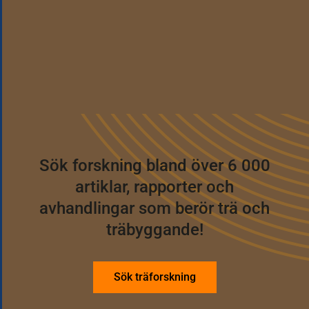
samma
invändiga
ProjekteringsGuiden
volym
Verktyget
och
hjälper
beräkningsförutsättningar.
dig
att
Gå
till
välja
klimatkalkylatorn
uppbyggnad
för
Sök forskning bland över 6 000
att
uppfylla
artiklar, rapporter och
projektets
avhandlingar som berör trä och
akustikkrav
träbyggande!
samt
ger
vägledning
Sök träforskning
till
klimatsmarta