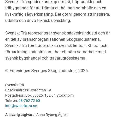
Miljödeklarationer och märkning
Svenskt Trä sprider kunskap om trä, träprodukter och
Termer och förkortningar
träbyggande för att främja ett hållbart samhälle och en
livskraftig sågverksnäring. Det gör vi genom att inspirera,
Planering
utbilda och driva teknisk utveckling.
Planera ett träbygge
Klimatkalkylator hallar
Svenskt Trä representerar svensk sågverksindustri och är
Projektering av trähus - generellt
en del av branschorganisationen Skogsindustrierna.
Byggsystem
Svenskt Trä företräder också svensk limträ- , KL-trä- och
förpackningsindustri samt har ett nära samarbete med
Fasadsystem i skivmaterial
svensk bygghandel och trävarugrossisterna.
Bullerskärmar och andra utomhuskonstruktioner
Träbroar
© Föreningen Sveriges Skogsindustrier, 2026.
Byggnation och utförande
Planering
Svenskt Trä
Utförande
Besöksadress: Storgatan 19
Produkter
Postadress: Box 55525, 102 04 Stockholm
Telefon:
08-762 72 60
Konstruktionsvirke
info@svenskttra.se
Konstruktionsvirke Behandlat
Ansvarig utgivare:
Anna Ryberg Ågren