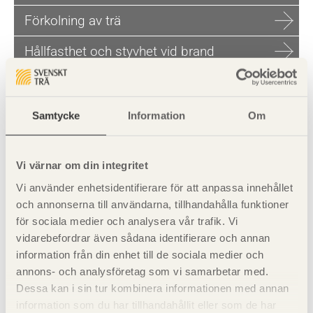
Förkolning av trä
Hållfasthet och styvhet vid brand
Exempel på bärförmåga vid brand
Bjälklag med I-balkar
Samtycke
Information
Om
Träprodukter med brandskyddande
förmåga - K-klass
Vi värnar om din integritet
Vi använder enhetsidentifierare för att anpassa innehållet
och annonserna till användarna, tillhandahålla funktioner
för sociala medier och analysera vår trafik. Vi
vidarebefordrar även sådana identifierare och annan
information från din enhet till de sociala medier och
annons- och analysföretag som vi samarbetar med.
Dessa kan i sin tur kombinera informationen med annan
Visa sajtkarta
information som du har tillhandahållit eller som de har