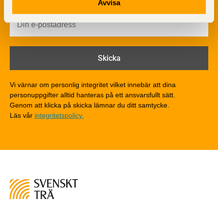
Avvisa
Brandsäkerhet
Byggnadsklasser och verksamhetsklasser
Brandförlopp i byggnader
Brandtekniska funktionskrav
Brandklasser för material och konstruktioner
Träkonstruktioners brandmotstånd
Detaljlösningar
Vi värnar om personlig integritet vilket innebär att dina
Träytors brandegenskaper
personuppgifter alltid hanteras på ett ansvarsfullt sätt.
Tekniska byten med sprinkler
Genom att klicka på skicka lämnar du ditt samtycke.
Läs vår
integritetspolicy.
Riskvärdering i flervåningsbostadshus
Brandstandarder
Brandstatistik för flervåningsträhus
Kontroll av utförande
Miljö
Miljöeffekter
LCA
Miljöpolitik och miljömål