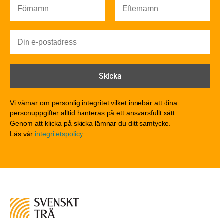
Brandsäkerhet
Brandsäkerhet
Byggnadsklasser och verksamhetsklasser
Brandförlopp i byggnader
Brandtekniska funktionskrav
Brandklasser för material och konstruktioner
Träkonstruktioners brandmotstånd
Detaljlösningar
Vi värnar om personlig integritet vilket innebär att dina
Träytors brandegenskaper
personuppgifter alltid hanteras på ett ansvarsfullt sätt.
Tekniska byten med sprinkler
Genom att klicka på skicka lämnar du ditt samtycke.
Läs vår
integritetspolicy.
Riskvärdering i flervåningsbostadshus
Brandstandarder
Brandstatistik för flervåningsträhus
Kontroll av utförande
Miljö
Miljöeffekter
LCA