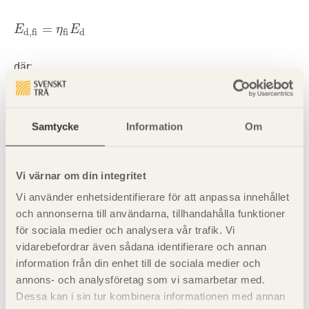
=
E
E
d,fi
=
η
fi
E
η
d
E
d
d,fi
fi
där:
E
är den dimensionerande lasteffekten vid dimensionering för
d
normal temperatur för huvudkombinationen (se SS-EN 1990).
η
är reduktionsfaktorn för dimensionerande last vid brand
fi
Samtycke
Information
Om
beroende av lastkvoten
Q
/
G
och kombinationsfaktorn
ψ
k,1
k
fi
för frekvent värde för variabla laster.
Vi värnar om din integritet
För överslagsmässiga beräkningar
Vi använder enhetsidentifierare för att anpassa innehållet
rekommenderas
η
= 0,6.
och annonserna till användarna, tillhandahålla funktioner
fi
för sociala medier och analysera vår trafik. Vi
Vid nyttig last i kategori E enligt SS-EN 1991-1-1
vidarebefordrar även sådana identifierare och annan
(utrymmen där lastansamling kan förväntas, inklusive
information från din enhet till de sociala medier och
kommunikationsutrymmen) är rekommenderat
annons- och analysföretag som vi samarbetar med.
värde
η
= 0,7.
Dessa kan i sin tur kombinera informationen med annan
fi