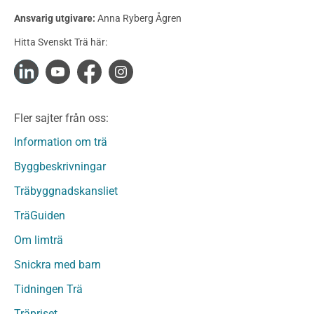
Konstruktionsvirke Behandlat
Ansvarig utgivare:
Anna Ryberg Ågren
Konstruktionsvirke Obehandlat
Hitta Svenskt Trä här:
Konstruktionsvirke Fingerskarvat
Konstruktionsvirke Fingerskarvat Obehandlat
Limträ
Limträ Obehandlat
Fler sajter från oss:
Fanerträ
Fanerträ Obehandlat
Information om trä
Träpaneler och utvändigt beklädnadsvirke
Byggbeskrivningar
Träpanel och Utvändig beklädnad Behandlat
Träbyggnadskansliet
Träpanel och utvändig beklädnad Obehandlat
Trägolv
TräGuiden
Trägolv Behandlat
Om limträ
Trägolv Obehandlat
Snickra med barn
Sågat virke
Sågat virke Behandlat
Tidningen Trä
Sågat virke Obehandlat
Träpriset