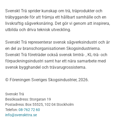
Miljöpolitik och miljömål
Miljödeklarationer och märkning
Svenskt Trä sprider kunskap om trä, träprodukter och
Termer och förkortningar
träbyggande för att främja ett hållbart samhälle och en
livskraftig sågverksnäring. Det gör vi genom att inspirera,
Planering
utbilda och driva teknisk utveckling.
Planera ett träbygge
Klimatkalkylator hallar
Svenskt Trä representerar svensk sågverksindustri och är
Projektering av trähus - generellt
en del av branschorganisationen Skogsindustrierna.
Byggsystem
Svenskt Trä företräder också svensk limträ- , KL-trä- och
förpackningsindustri samt har ett nära samarbete med
Fasadsystem i skivmaterial
svensk bygghandel och trävarugrossisterna.
Bullerskärmar och andra utomhuskonstruktioner
Träbroar
© Föreningen Sveriges Skogsindustrier, 2026.
Byggnation och utförande
Planering
Svenskt Trä
Utförande
Besöksadress: Storgatan 19
Produkter
Postadress: Box 55525, 102 04 Stockholm
Telefon:
08-762 72 60
Konstruktionsvirke
info@svenskttra.se