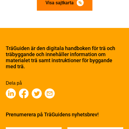
Visa sajtkarta
Om trä
Materialet trä
TräGuiden är den digitala handboken för trä och
Skogsbruk
träbyggande och innehåller information om
Barrträdets uppbyggnad
materialet trä samt instruktioner för byggande
med trä.
Träets egenskaper och kvalitet
Sågverksprocessen
Träbaserade produkter
Dela på
Kemisk behandling
Fakta om Limträ
Byggfysik
Fukt
Prenumerera på TräGuidens nyhetsbrev!
Värmeisolering och lufttäthet
Ljud