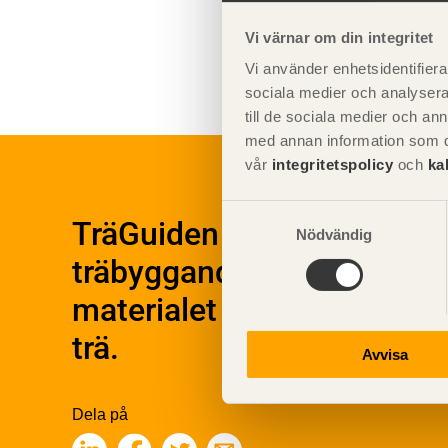
Vi värnar om din integritet
Vi använder enhetsidentifierar
sociala medier och analysera 
till de sociala medier och a
med annan information som du 
Byggn
Om trä
vår
integritetspolicy
och
ka
Plan
Materialet trä
Utfö
Samtyckesval
Skogsbruk
TräGuiden är den digitala 
Produ
Nödvändig
Barrträdets uppbyggnad
träbyggande och innehålle
Träets egenskaper och
Konst
kvalitet
Kons
materialet trä samt instr
Sågverksprocessen
Beha
trä.
Träbaserade produkter
Kons
Avvisa
Obe
Kemisk behandling
Konst
Fakta om Limträ
Finge
Dela på
Byggfysik
Kons
Fukt