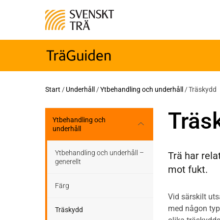
Start
/
Underhåll
/
Ytbehandling och underhåll
/
Träskydd
Träs
Ytbehandling och
underhåll
Ytbehandling och underhåll –
Trä har rel
generellt
mot fukt.
Färg
Vid särskilt ut
med någon typ a
Träskydd