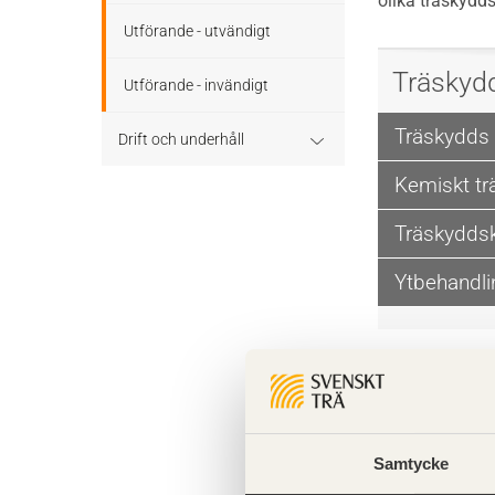
olika träskydds
Utförande - utvändigt
Träskyd
Utförande - invändigt
Träskydds
Drift och underhåll
Kemiskt tr
Drift och underhåll – generellt
Träskyddsk
Grunder och bjälklag
Ytbehandli
Fasader och väggar
Tak
Invändigt underhåll
Samtycke
Altaner, balkonger och
yttertrappor