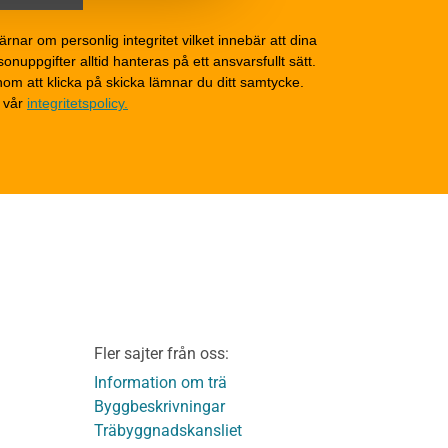
Grunder och bjälklag
d
Fasader och väggar
ärnar om personlig integritet vilket innebär att dina
onuppgifter alltid hanteras på ett ansvarsfullt sätt.
Tak
om att klicka på skicka lämnar du ditt samtycke.
Invändigt underhåll
 vår
integritetspolicy.
Altaner, balkonger och
yttertrappor
Om TräGuiden
Kontakta oss
v
Vi som medverkat till
TräGuiden
ontage av
Friskrivningar
Kakor
Integritetspolicy
material
Fler sajter från oss:
Användbara funktioner
KL-trä
på TräGuiden
Information om trä
Byggbeskrivningar
Träbyggnadskansliet
detaljer