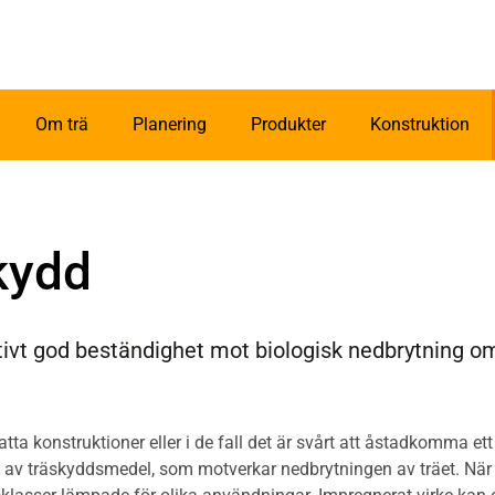
Om trä
Planering
Produkter
Konstruktion
kydd
ativt god beständighet mot biologisk nedbrytning o
satta konstruktioner eller i de fall det är svårt att åstadkomma 
v träskyddsmedel, som motverkar nedbrytningen av träet. När det