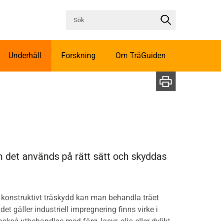
Underhåll
Forskning
Om TräGuiden
m det används på rätt sätt och skyddas
ett konstruktivt träskydd kan man behandla träet
 gäller industriell impregnering finns virke i