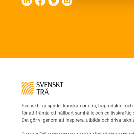
Fing
Värmeisolering och lufttäthet
Limtr
Ljud
Limt
Brandsäkerhet
Faner
Brandsäkerhet
Fane
Byggnadsklasser och
Träpa
verksamhetsklasser
beklä
Brandförlopp i byggnader
Träp
Brandtekniska funktionskrav
bekl
Brandklasser för material och
Träp
konstruktioner
bekl
Träkonstruktioners
Trägo
brandmotstånd
Träg
Detaljlösningar
Träg
Träytors brandegenskaper
Svenskt Trä sprider kunskap om trä, träprodukter oc
Sågat
Tekniska byten med sprinkler
för att främja ett hållbart samhälle och en livskraftig
Såga
Riskvärdering i
Det gör vi genom att inspirera, utbilda och driva tekni
Såga
flervåningsbostadshus
Övrig
Brandstandarder