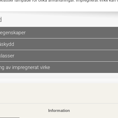
klasser lämpade för olika användningar. Impregnerat virke kan oc
d
 egenskaper
äskydd
lasser
ng av impregnerat virke
Information