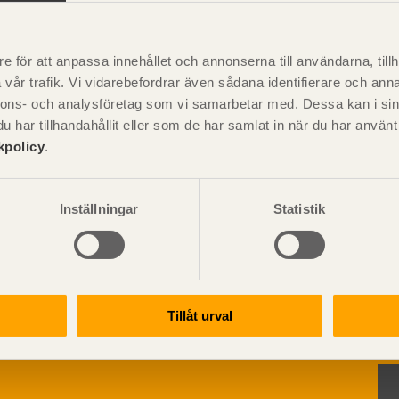
Visa sajtkarta
e för att anpassa innehållet och annonserna till användarna, tillh
vår trafik. Vi vidarebefordrar även sådana identifierare och anna
nnons- och analysföretag som vi samarbetar med. Dessa kan i sin
har tillhandahållit eller som de har samlat in när du har använ
ation och utförande
Konstruktiv utformning
kpolicy
.
ering
Grundläggning
rande
Stomme
handboken för trä och
Pr
Stomkomplettering
kter
Inställningar
Statistik
Trädäck
r information om
ruktionsvirke
Bullerskärmar
truktionsvirke
uktioner för byggande med
Träbroar
ndlat
Dimensionering
truktionsvirke
Tillåt urval
Regler och standarder
handlat
Dimensioneringsgång
ruktionsvirke
Hållfasthet och bärförm
rskarvat
Hjälpmedel - tabeller
truktionsvirke