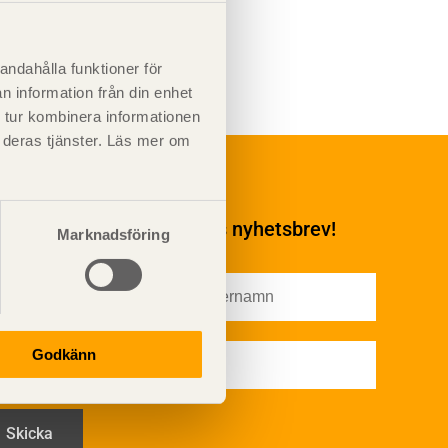
andahålla funktioner för
n information från din enhet
 tur kombinera informationen
t deras tjänster. Läs mer om
Underhåll
Ytbehandling och
underhåll
enumerera på TräGuidens nyhetsbrev!
Marknadsföring
Ytbehandling och
underhåll – generellt
Färg
Träskydd
Utförande - utvändigt
Godkänn
Utförande - invändigt
Drift och underhåll
åga
Drift och underhåll –
generellt