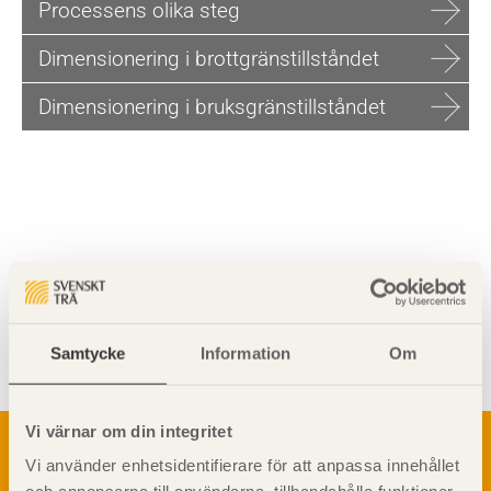
Processens olika steg
Dimensionering i brottgränstillståndet
Dimensionering i bruksgränstillståndet
Visa sajtkarta
Samtycke
Information
Om
Vi värnar om din integritet
Om trä
Vi använder enhetsidentifierare för att anpassa innehållet
Materialet trä
TräGuiden är den digitala handboken för trä och