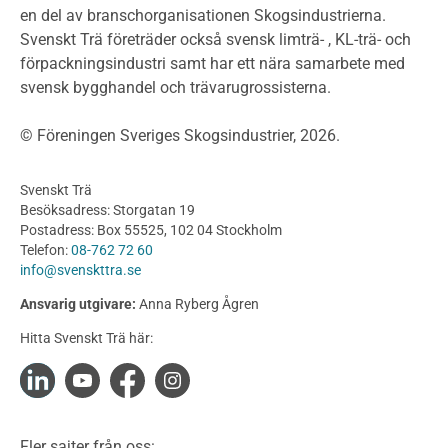
Projektering av trähus - generellt
en del av branschorganisationen Skogsindustrierna.
Byggsystem
Svenskt Trä företräder också svensk limträ- , KL-trä- och
förpackningsindustri samt har ett nära samarbete med
Fasadsystem i skivmaterial
svensk bygghandel och trävarugrossisterna.
Bullerskärmar och andra utomhuskonstruktioner
Träbroar
© Föreningen Sveriges Skogsindustrier, 2026.
Byggnation och utförande
Planering
Svenskt Trä
Utförande
Besöksadress: Storgatan 19
Produkter
Postadress: Box 55525, 102 04 Stockholm
Telefon:
08-762 72 60
Konstruktionsvirke
info@svenskttra.se
Konstruktionsvirke Behandlat
Ansvarig utgivare:
Anna Ryberg Ågren
Konstruktionsvirke Obehandlat
Hitta Svenskt Trä här:
Konstruktionsvirke Fingerskarvat
Konstruktionsvirke Fingerskarvat Obehandlat
Limträ
Limträ Obehandlat
Fler sajter från oss: