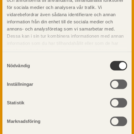
och annonserna till användarna, tillhandahålla funktioner
Skogsbruk
träbyggande och innehåller information om
för sociala medier och analysera vår trafik. Vi
Barrträdets uppbyggnad
materialet trä samt instruktioner för byggande
vidarebefordrar även sådana identifierare och annan
med trä.
Träets egenskaper och kvalitet
information från din enhet till de sociala medier och
Sågverksprocessen
annons- och analysföretag som vi samarbetar med.
Träbaserade produkter
Dela på
Dessa kan i sin tur kombinera informationen med annan
Kemisk behandling
information som du har tillhandahållit eller som de har
Fakta om Limträ
samlat in när du har använt deras tjänster. Läs mer om
Byggfysik
vår
integritetspolicy
och
kakpolicy
.
Samtyckesval
Fukt
Nödvändig
Prenumerera på TräGuidens nyhetsbrev!
Värmeisolering och lufttäthet
Ljud
Inställningar
Brandsäkerhet
Brandsäkerhet
Statistik
Byggnadsklasser och verksamhetsklasser
Brandförlopp i byggnader
Brandtekniska funktionskrav
Marknadsföring
Brandklasser för material och konstruktioner