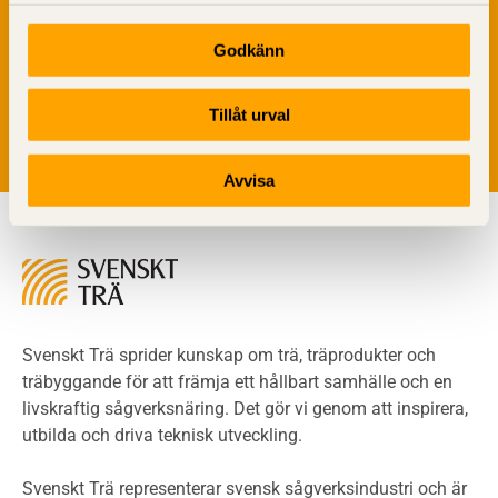
Träkonstruktioners brandmotstånd
Detaljlösningar
Vi värnar om personlig integritet vilket innebär att dina
Godkänn
Träytors brandegenskaper
personuppgifter alltid hanteras på ett ansvarsfullt sätt.
Tekniska byten med sprinkler
Genom att klicka på skicka lämnar du ditt samtycke.
Läs vår
integritetspolicy.
Tillåt urval
Riskvärdering i flervåningsbostadshus
Brandstandarder
Brandstatistik för flervåningsträhus
Avvisa
Kontroll av utförande
Miljö
Miljöeffekter
LCA
Miljöpolitik och miljömål
Miljödeklarationer och märkning
Svenskt Trä sprider kunskap om trä, träprodukter och
Termer och förkortningar
träbyggande för att främja ett hållbart samhälle och en
livskraftig sågverksnäring. Det gör vi genom att inspirera,
Planering
utbilda och driva teknisk utveckling.
Planera ett träbygge
Klimatkalkylator hallar
Svenskt Trä representerar svensk sågverksindustri och är