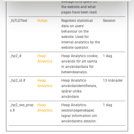
average time spent on
the website and what
pages have been read.
_hjTLDTest
Hotjar
Registers statistical
Session
data on users'
behaviour on the
website. Used for
internal analytics by the
website operator.
_hp2_#
Heap
Heap Analytics cookie,
1 dag
Analytics
används för att samla
in användardata för
beteendeanalys.
_hp2_id.#
Heap
Heap Analytics-
13 månader
Analytics
användaridentifierare,
spårar unika
användare.
_hp2_ses_prop
Heap
Heap Analytics-
1 dag
s.#
Analytics
sessionsegenskaper,
lagrar information om
användarens session.