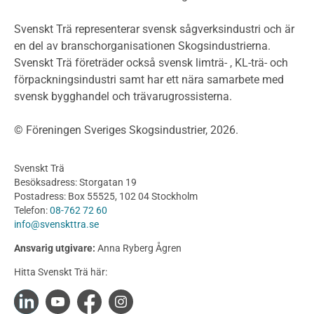
Planera ett träbygge
Klimatkalkylator hallar
Svenskt Trä representerar svensk sågverksindustri och är
Projektering av trähus - generellt
en del av branschorganisationen Skogsindustrierna.
Byggsystem
Svenskt Trä företräder också svensk limträ- , KL-trä- och
förpackningsindustri samt har ett nära samarbete med
Fasadsystem i skivmaterial
svensk bygghandel och trävarugrossisterna.
Bullerskärmar och andra utomhuskonstruktioner
Träbroar
© Föreningen Sveriges Skogsindustrier, 2026.
Byggnation och utförande
Planering
Svenskt Trä
Utförande
Besöksadress: Storgatan 19
Produkter
Postadress: Box 55525, 102 04 Stockholm
Telefon:
08-762 72 60
Konstruktionsvirke
info@svenskttra.se
Konstruktionsvirke Behandlat
Ansvarig utgivare:
Anna Ryberg Ågren
Konstruktionsvirke Obehandlat
Hitta Svenskt Trä här:
Konstruktionsvirke Fingerskarvat
Konstruktionsvirke Fingerskarvat Obehandlat