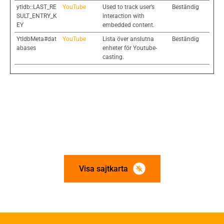
ytidb::LAST_RE
YouTube
Used to track user’s
Beständig
SULT_ENTRY_K
interaction with
EY
embedded content.
YtIdbMeta#dat
YouTube
Lista över anslutna
Beständig
abases
enheter för Youtube-
casting.
Visa sajtkarta
Om trä