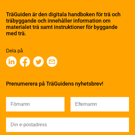
Materialet trä
TräGuiden är den digitala handboken för trä och
Skogsbruk
träbyggande och innehåller information om
Barrträdets uppbyggnad
materialet trä samt instruktioner för byggande
med trä.
Träets egenskaper och kvalitet
Sågverksprocessen
Träbaserade produkter
Dela på
Kemisk behandling
Fakta om Limträ
Byggfysik
Fukt
Prenumerera på TräGuidens nyhetsbrev!
Värmeisolering och lufttäthet
Ljud
Brandsäkerhet
Brandsäkerhet
Byggnadsklasser och verksamhetsklasser
Brandförlopp i byggnader