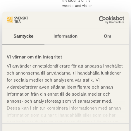
the security of the
website and visitor.
ASP.NET_Sessi
www.traguiden
Behövs för att
Session
onId
.se
identifiera klienten
med websessionen.
CookieConsent
Cookiebot
Indikerar medgivande
1 år
Samtycke
Information
Om
för cookies.
LAST_RESULT_
YouTube
Intern nyckel för att
Session
ENTRY_KEY
lagra senaste resultat i
Vi värnar om din integritet
applikationen, behövs
för funktionalitet.
Vi använder enhetsidentifierare för att anpassa innehållet
och annonserna till användarna, tillhandahålla funktioner
för sociala medier och analysera vår trafik. Vi
Statistik (8)
vidarebefordrar även sådana identifierare och annan
information från din enhet till de sociala medier och
Cookies för statistik hjälper en webbplatsägare att
annons- och analysföretag som vi samarbetar med.
förstå hur besökare interagerar med webbplatser
Dessa kan i sin tur kombinera informationen med annan
genom att samla och rapportera in information
information som du har tillhandahållit eller som de har
anonymt.
samlat in när du har använt deras tjänster. Läs mer om
vår
integritetspolicy
och
kakpolicy
.
Samtyckesval