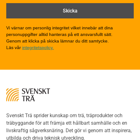
Brandtekniska funktionskrav
Brandklasser för material och konstruktioner
Träkonstruktioners brandmotstånd
Detaljlösningar
Vi värnar om personlig integritet vilket innebär att dina
Träytors brandegenskaper
personuppgifter alltid hanteras på ett ansvarsfullt sätt.
Tekniska byten med sprinkler
Genom att klicka på skicka lämnar du ditt samtycke.
Läs vår
integritetspolicy.
Riskvärdering i flervåningsbostadshus
Brandstandarder
Brandstatistik för flervåningsträhus
Kontroll av utförande
Miljö
Miljöeffekter
LCA
Miljöpolitik och miljömål
Miljödeklarationer och märkning
Svenskt Trä sprider kunskap om trä, träprodukter och
Termer och förkortningar
träbyggande för att främja ett hållbart samhälle och en
livskraftig sågverksnäring. Det gör vi genom att inspirera,
Planering
utbilda och driva teknisk utveckling.