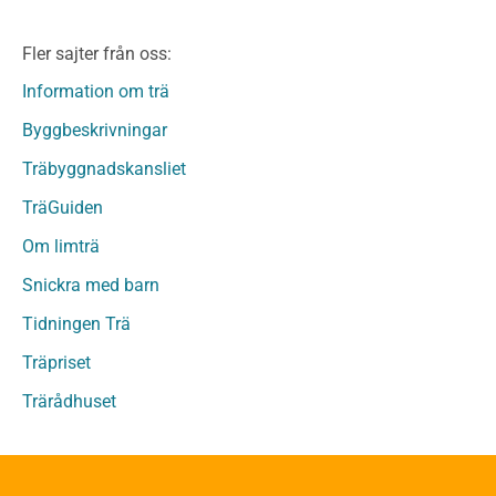
Limträ
Limträ Obehandlat
Fler sajter från oss:
Fanerträ
Fanerträ Obehandlat
Information om trä
Träpaneler och utvändigt beklädnadsvirke
Byggbeskrivningar
Träpanel och Utvändig beklädnad Behandlat
Träbyggnadskansliet
Träpanel och utvändig beklädnad Obehandlat
Trägolv
TräGuiden
Trägolv Behandlat
Om limträ
Trägolv Obehandlat
Snickra med barn
Sågat virke
Sågat virke Behandlat
Tidningen Trä
Sågat virke Obehandlat
Träpriset
Övriga träprodukter
Trärådhuset
Övrigt byggvirke
Trall
Underlagsspont
Sparrar