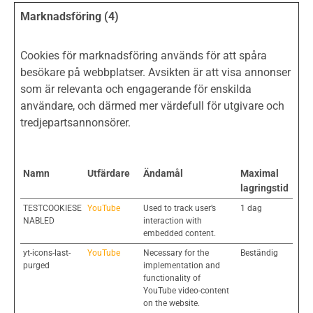
Marknadsföring (4)
Cookies för marknadsföring används för att spåra
besökare på webbplatser. Avsikten är att visa annonser
som är relevanta och engagerande för enskilda
användare, och därmed mer värdefull för utgivare och
tredjepartsannonsörer.
Namn
Utfärdare
Ändamål
Maximal
lagringstid
TESTCOOKIESE
YouTube
Used to track user’s
1 dag
NABLED
interaction with
embedded content.
yt-icons-last-
YouTube
Necessary for the
Beständig
purged
implementation and
functionality of
YouTube video-content
on the website.