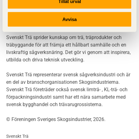
Tillåt urval
Miljö
Miljöeffekter
Avvisa
LCA
Miljöpolitik och miljömål
Miljödeklarationer och märkning
Svenskt Trä sprider kunskap om trä, träprodukter och
Termer och förkortningar
träbyggande för att främja ett hållbart samhälle och en
livskraftig sågverksnäring. Det gör vi genom att inspirera,
Planering
utbilda och driva teknisk utveckling.
Planera ett träbygge
Klimatkalkylator hallar
Svenskt Trä representerar svensk sågverksindustri och är
Projektering av trähus - generellt
en del av branschorganisationen Skogsindustrierna.
Byggsystem
Svenskt Trä företräder också svensk limträ- , KL-trä- och
förpackningsindustri samt har ett nära samarbete med
Fasadsystem i skivmaterial
svensk bygghandel och trävarugrossisterna.
Bullerskärmar och andra utomhuskonstruktioner
Träbroar
© Föreningen Sveriges Skogsindustrier, 2026.
Byggnation och utförande
Planering
Svenskt Trä