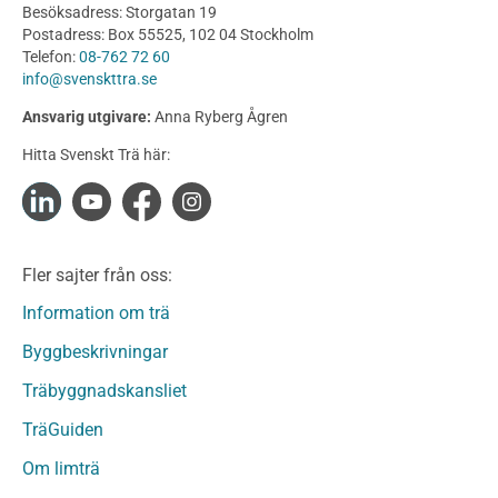
Utförande
Besöksadress: Storgatan 19
Produkter
Postadress: Box 55525, 102 04 Stockholm
Telefon:
08-762 72 60
Konstruktionsvirke
info@svenskttra.se
Konstruktionsvirke Behandlat
Ansvarig utgivare:
Anna Ryberg Ågren
Konstruktionsvirke Obehandlat
Hitta Svenskt Trä här:
Konstruktionsvirke Fingerskarvat
Konstruktionsvirke Fingerskarvat Obehandlat
Limträ
Limträ Obehandlat
Fler sajter från oss:
Fanerträ
Fanerträ Obehandlat
Information om trä
Träpaneler och utvändigt beklädnadsvirke
Byggbeskrivningar
Träpanel och Utvändig beklädnad Behandlat
Träbyggnadskansliet
Träpanel och utvändig beklädnad Obehandlat
Trägolv
TräGuiden
Trägolv Behandlat
Om limträ
Trägolv Obehandlat