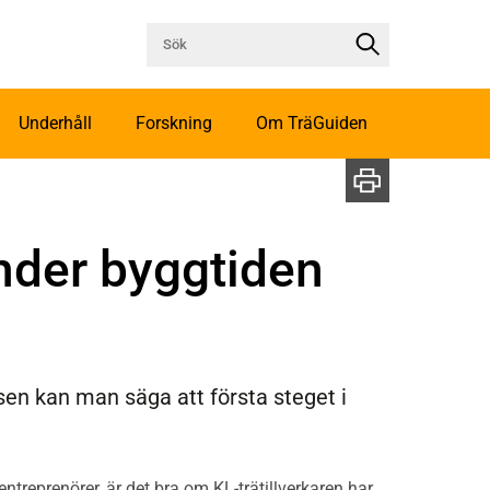
Underhåll
Forskning
Om TräGuiden
nder byggtiden
sen kan man säga att första steget i
ntreprenörer, är det bra om KL-trätillverkaren har