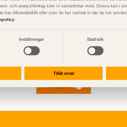
nnons- och analysföretag som vi samarbetar med. Dessa kan i sin
har tillhandahållit eller som de har samlat in när du har använ
kpolicy
.
med hjälp av stag under byggtiden.
Inställningar
Statistik
Tillåt urval
Visa sajtkarta
ation och utförande
Konstruktiv utformning
ering
Grundläggning