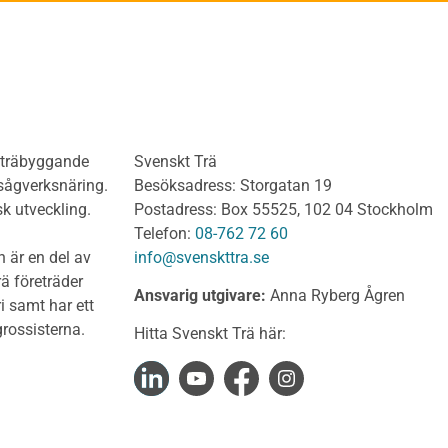
ädnad Behandlat
Del 3: Dimensionering a
anel och utvändig
limträkonstruktioner
ädnad Obehandlat
Del 4 : Planering och m
lv
limträkonstruktioner
olv Behandlat
KL-trähandboken
olv Obehandlat
KL-trä som konstruktions
h träbyggande
Svenskt Trä
 virke
Konstruktionssystem för 
 sågverksnäring.
Besöksadress: Storgatan 19
t virke Behandlat
Dimensionering av KL-
sk utveckling.
Postadress: Box 55525, 102 04 Stockholm
träkonstruktioner
t virke Obehandlat
Telefon:
08-762 72 60
Förband och anslutnings
a träprodukter
 är en del av
info@svenskttra.se
Bjälklag
gt byggvirke
ä företräder
Ansvarig utgivare:
Anna Ryberg Ågren
Väggar
i samt har ett
KL-trä och brand
rlagsspont
rossisterna.
Hitta Svenskt Trä här:
KL-trä och ljud
rar
KL-trä och värme och fuk
Upphandling och monta
virke
Takstolshandboken
nsionshyvlat