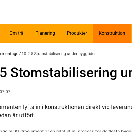
Om trä
Planering
Produkter
Konstruktion
h montage
/
10.2.5 Stomstabilisering under byggtiden
.5 Stomstabilisering u
-07-07
enten lyfts in i konstruktionen direkt vid leveran
dan är utfört.
e av KL-träelement är en relativt ny process för de flesta bygge