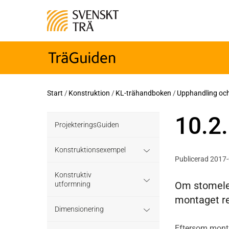
Start
/
Konstruktion
/
KL-trähandboken
/
Upphandling oc
10.2
ProjekteringsGuiden
Konstruktionsexempel
Publicerad 2017
Grundläggning
Konstruktiv
Om stomelem
utformning
montaget re
Bjälklag
Grundläggning
Dimensionering
Väggar
Eftersom montag