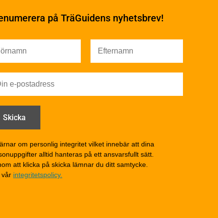
Ytbehandling och
underhåll
enumerera på TräGuidens nyhetsbrev!
Ytbehandling och
underhåll – generellt
Färg
Träskydd
Utförande - utvändigt
Utförande - invändigt
Drift och underhåll
åga
Drift och underhåll –
generellt
Grunder och bjälklag
d
Fasader och väggar
ärnar om personlig integritet vilket innebär att dina
onuppgifter alltid hanteras på ett ansvarsfullt sätt.
Tak
om att klicka på skicka lämnar du ditt samtycke.
Invändigt underhåll
 vår
integritetspolicy.
Altaner, balkonger och
yttertrappor
Om TräGuiden