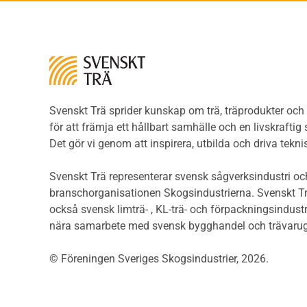
Brandtekniska funktionskrav
bekl
Brandklasser för material och
Träp
konstruktioner
bekl
Träkonstruktioners
Trägo
brandmotstånd
Träg
Detaljlösningar
Träg
Träytors brandegenskaper
Svenskt Trä sprider kunskap om trä, träprodukter oc
Sågat
Tekniska byten med sprinkler
för att främja ett hållbart samhälle och en livskraftig
Såga
Riskvärdering i
Det gör vi genom att inspirera, utbilda och driva tekni
Såga
flervåningsbostadshus
Övrig
Brandstandarder
Svenskt Trä representerar svensk sågverksindustri och
Övri
Brandstatistik för
branschorganisationen Skogsindustrierna. Svenskt Tr
Trall
flervåningsträhus
också svensk limträ- , KL-trä- och förpackningsindustr
Unde
Kontroll av utförande
nära samarbete med svensk bygghandel och trävarug
Spar
Miljö
Läkt
© Föreningen Sveriges Skogsindustrier, 2026.
Miljöeffekter
Form
LCA
Dime
Miljöpolitik och miljömål