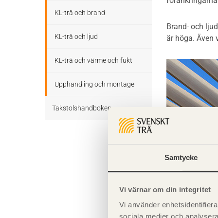
förankringarna
Temporär stagning av
Bruksgränstillstånd
KL-trä och brand
limträstommar
Brand- och ljud
Snedsågade balkar, krökta
KL-trä och ljud
är höga. Även v
Inköp av limträ och
balkar och bumerangbalkar
upphandling av
limträmontage
KL-trä och värme och fukt
Fackverk
Planering av limträmontage
Upphandling och montage
Treledstakstolar
Väderskydd av limträstomme
Takstolshandboken
under uppförandefasen
Ramar
Bakgrund
Bearbetning av limträ på
Bågar
byggarbetsplatsen
Trä och miljö
Samtycke
Takåsar
Montage av beslag och
infästningar för limträ
Takstolar
Horisontell stabilisering
Vi värnar om din integritet
Förberedelser inför lyft av
Takstolstyper
Vi använder enhetsidentifierar
limträelement
Förband och
sociala medier och analysera 