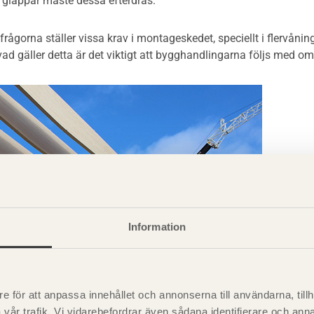
 glappar måste dessa efterdras.
frågorna ställer vissa krav i montageskedet, speciellt i flervå
ad gäller detta är det viktigt att bygghandlingarna följs med om
Information
e för att anpassa innehållet och annonserna till användarna, tillh
vår trafik. Vi vidarebefordrar även sådana identifierare och anna