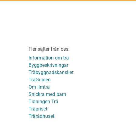
Kontakta oss
v
Vi som medverkat till
TräGuiden
ontage av
Friskrivningar
Kakor
Integritetspolicy
material
Fler sajter från oss:
Användbara funktioner
KL-trä
på TräGuiden
Information om trä
Byggbeskrivningar
Träbyggnadskansliet
detaljer
TräGuiden
Om limträ
Snickra med barn
Tidningen Trä
Träpriset
t
Trärådhuset
ge