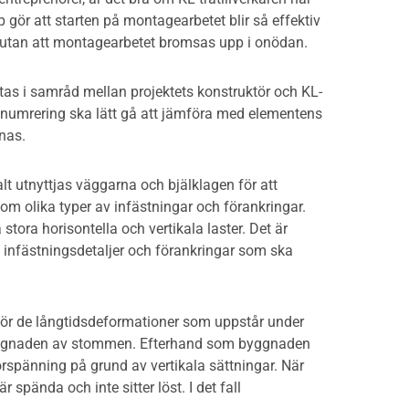
gör att starten på montagearbetet blir så effektiv
 utan att montagearbetet bromsas upp i onödan.
tas i samråd mellan projektets konstruktör och KL-
 numrering ska lätt gå att jämföra med elementens
nas.
lt utnyttjas väggarna och bjälklagen för att
m olika typer av infästningar och förankringar.
ora horisontella och vertikala laster. Det är
a infästningsdetaljer och förankringar som ska
för de långtidsdeformationer som uppstår under
yggnaden av stommen. Efterhand som byggnaden
örspänning på grund av vertikala sättningar. När
spända och inte sitter löst. I det fall