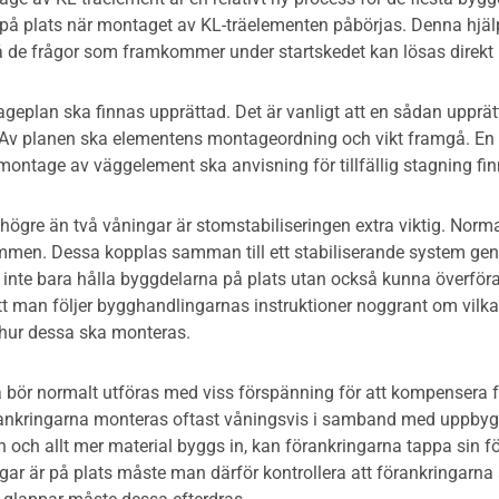
 på plats när montaget av KL-träelementen påbörjas. Denna hjälp 
å de frågor som framkommer under startskedet kan lösas direkt
ageplan ska finnas upprättad. Det är vanligt att en sådan upprät
n. Av planen ska elementens montageordning och vikt framgå. En
montage av väggelement ska anvisning för tillfällig stagning fin
ögre än två våningar är stomstabiliseringen extra viktig. Norma
ommen. Dessa kopplas samman till ett stabiliserande system geno
nte bara hålla byggdelarna på plats utan också kunna överföra st
att man följer bygghandlingarnas instruktioner noggrant om vilk
hur dessa ska monteras.
 bör normalt utföras med viss förspänning för att kompensera 
rankringarna monteras oftast våningsvis i samband med uppb
 och allt mer material byggs in, kan förankringarna tappa sin f
ar är på plats måste man därför kontrollera att förankringarna är 