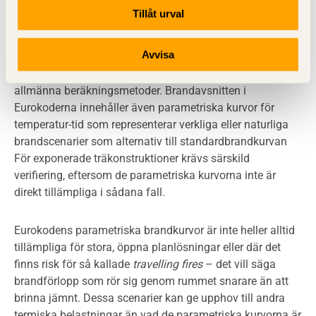
bärförmågan hos komponenter och konstruktioner för
Tillåt urval
olika material genom semi-probabilistisk dimensionering
med partialkoefficienter för säkerhet. Det är även möjligt
Avvisa
att dimensionera konstruktioner och komponenter vid
brand med hjälp av tabellvärden och förenklade eller
allmänna beräkningsmetoder. Brandavsnitten i
Eurokoderna innehåller även parametriska kurvor för
temperatur-tid som representerar verkliga eller naturliga
brandscenarier som alternativ till standardbrandkurvan
För exponerade träkonstruktioner krävs särskild
verifiering, eftersom de parametriska kurvorna inte är
direkt tillämpliga i sådana fall.
Eurokodens parametriska brandkurvor är inte heller alltid
tillämpliga för stora, öppna planlösningar eller där det
finns risk för så kallade
travelling fires
– det vill säga
brandförlopp som rör sig genom rummet snarare än att
brinna jämnt. Dessa scenarier kan ge upphov till andra
termiska belastningar än vad de parametriska kurvorna är