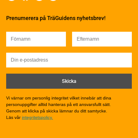
Byggfysik
Fukt
Prenumerera på TräGuidens nyhetsbrev!
Värmeisolering och lufttäthet
Ljud
Brandsäkerhet
Brandsäkerhet
Byggnadsklasser och verksamhetsklasser
Brandförlopp i byggnader
Brandtekniska funktionskrav
Brandklasser för material och konstruktioner
Träkonstruktioners brandmotstånd
Detaljlösningar
Vi värnar om personlig integritet vilket innebär att dina
Träytors brandegenskaper
personuppgifter alltid hanteras på ett ansvarsfullt sätt.
Tekniska byten med sprinkler
Genom att klicka på skicka lämnar du ditt samtycke.
Läs vår
integritetspolicy.
Riskvärdering i flervåningsbostadshus
Brandstandarder
Brandstatistik för flervåningsträhus