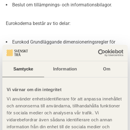
Beslut om tillämpnings- och informationsbilagor.
Eurokoderna består av tio delar:
Eurokod Grundläggande dimensioneringsregler för
bärverk SS-EN 1990
Eurokod 1 Laster på bärverk SS-EN 1991
Eurokod 2 Dimensionering av betongkonstruktioner
Samtycke
Information
Om
SS-EN 1992
Eurokod 3 Dimensionering av stålkonstruktioner SS-EN
Vi värnar om din integritet
1993
Vi använder enhetsidentifierare för att anpassa innehållet
Eurokod 4 Dimensionering av
och annonserna till användarna, tillhandahålla funktioner
samverkanskonstruktioner SS-EN 1994
för sociala medier och analysera vår trafik. Vi
Eurokod 5 Dimensionering av träkonstruktioner SS-
vidarebefordrar även sådana identifierare och annan
EN 1995
information från din enhet till de sociala medier och