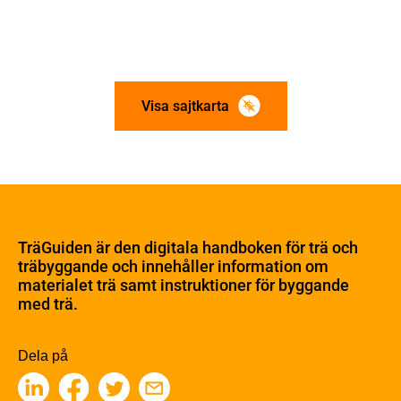
Visa sajtkarta
Om trä
Materialet trä
TräGuiden är den digitala handboken för trä och
Skogsbruk
träbyggande och innehåller information om
Barrträdets uppbyggnad
materialet trä samt instruktioner för byggande
med trä.
Träets egenskaper och kvalitet
Sågverksprocessen
Träbaserade produkter
Dela på
Kemisk behandling
Fakta om Limträ