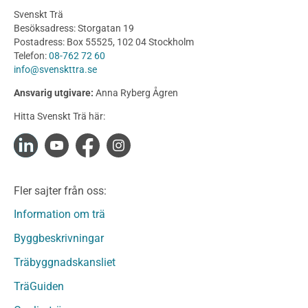
Planering
Svenskt Trä
Utförande
Besöksadress: Storgatan 19
Produkter
Postadress: Box 55525, 102 04 Stockholm
Telefon:
08-762 72 60
Konstruktionsvirke
info@svenskttra.se
Konstruktionsvirke Behandlat
Ansvarig utgivare:
Anna Ryberg Ågren
Konstruktionsvirke Obehandlat
Hitta Svenskt Trä här:
Konstruktionsvirke Fingerskarvat
Konstruktionsvirke Fingerskarvat Obehandlat
Limträ
Limträ Obehandlat
Fler sajter från oss:
Fanerträ
Fanerträ Obehandlat
Information om trä
Träpaneler och utvändigt beklädnadsvirke
Byggbeskrivningar
Träpanel och Utvändig beklädnad Behandlat
Träbyggnadskansliet
Träpanel och utvändig beklädnad Obehandlat
Trägolv
TräGuiden
Trägolv Behandlat