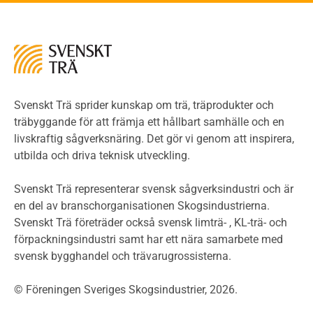
Kontroll av utförande
Miljö
Miljöeffekter
LCA
Miljöpolitik och miljömål
Miljödeklarationer och märkning
Svenskt Trä sprider kunskap om trä, träprodukter och
Termer och förkortningar
träbyggande för att främja ett hållbart samhälle och en
livskraftig sågverksnäring. Det gör vi genom att inspirera,
Planering
utbilda och driva teknisk utveckling.
Planera ett träbygge
Klimatkalkylator hallar
Svenskt Trä representerar svensk sågverksindustri och är
Projektering av trähus - generellt
en del av branschorganisationen Skogsindustrierna.
Byggsystem
Svenskt Trä företräder också svensk limträ- , KL-trä- och
förpackningsindustri samt har ett nära samarbete med
Fasadsystem i skivmaterial
svensk bygghandel och trävarugrossisterna.
Bullerskärmar och andra utomhuskonstruktioner
Träbroar
© Föreningen Sveriges Skogsindustrier, 2026.
Byggnation och utförande