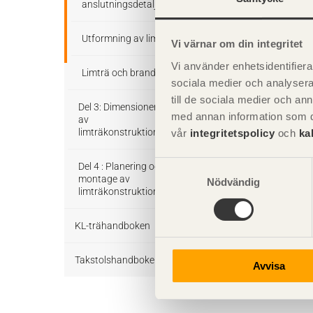
anslutningsdetaljer
Figur 12.2
Utformning av limträdetaljer
Vi värnar om din integritet
a) Förband som 
Vi använder enhetsidentifierar
b) skilda syste
Limträ och brand
sociala medier och analysera 
Bild efter Diet
till de sociala medier och a
Del 3: Dimensionering
med annan information som du 
av
limträkonstruktioner
vår
integritetspolicy
och
ka
12.1 Oml
Samtyckesval
Regler och formler för
Del 4 : Planering och
12.2 Ta
dimensionering enligt
montage av
Nödvändig
Eurokod 5
limträkonstruktioner
12.3 Sne
KL-trähandboken
Dimensioneringsexempel
Att montera limträ
KL-trä som
Takstolshandboken
Projektering av limträstomme
Avvisa
konstruktionsmaterial
med hänsyn till montage
Bakgrund
Konstruktionssystem för KL-
Temporär stagning av