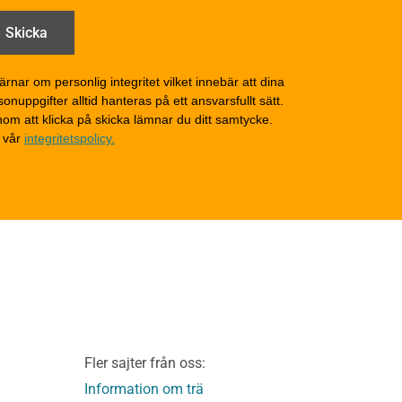
åga
Drift och underhåll –
generellt
Grunder och bjälklag
d
Fasader och väggar
ärnar om personlig integritet vilket innebär att dina
onuppgifter alltid hanteras på ett ansvarsfullt sätt.
Tak
om att klicka på skicka lämnar du ditt samtycke.
Invändigt underhåll
 vår
integritetspolicy.
Altaner, balkonger och
yttertrappor
Om TräGuiden
Kontakta oss
v
Vi som medverkat till
TräGuiden
ontage av
Friskrivningar
Kakor
Integritetspolicy
material
Fler sajter från oss:
Användbara funktioner
KL-trä
på TräGuiden
Information om trä