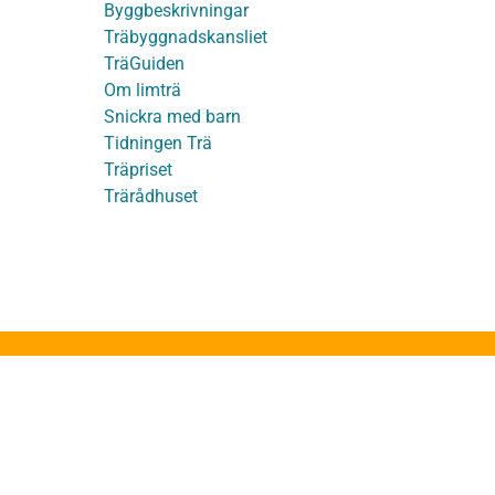
Byggbeskrivningar
Träbyggnadskansliet
detaljer
TräGuiden
Om limträ
Snickra med barn
Tidningen Trä
Träpriset
t
Trärådhuset
ge
ruktion
stakstolar
takstolar