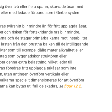
ig över två eller flera spann, skarvade åsar med
 eller med ledade förband som i Gerbersystem.
s tvärsnitt blir mindre än för fritt upplagda åsar.
r och risken för fortskridande ras blir mindre.
karna och de stagar primärbalkarna mot instabilitet
asten från den brustna balken till de intilliggande
kter som till exempel dålig materialkvalitet eller
sstag som byggnadskonstruktören eller
a denna extra belastning, vilket leder till
ras föredras fritt upplagda takåsar som inte
, utan antingen överföra vertikala eller
alkarna speciellt dimensioneras för att överföra
sarna kan bytas ut ifall de skadas,
se
figur 12.2
.