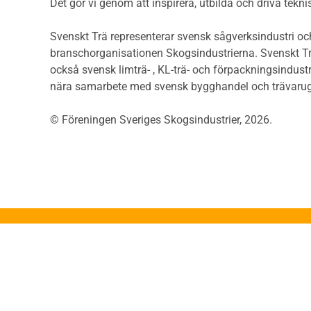
Riskvärdering i
Det gör vi genom att inspirera, utbilda och driva tekni
Såga
flervåningsbostadshus
Övrig
Brandstandarder
Svenskt Trä representerar svensk sågverksindustri och
Övri
Brandstatistik för
branschorganisationen Skogsindustrierna. Svenskt Tr
Trall
flervåningsträhus
också svensk limträ- , KL-trä- och förpackningsindustr
Unde
Kontroll av utförande
nära samarbete med svensk bygghandel och trävarug
Spar
Miljö
Läkt
© Föreningen Sveriges Skogsindustrier, 2026.
Miljöeffekter
Form
LCA
Dime
Miljöpolitik och miljömål
Invän
Miljödeklarationer och
märkning
Trälis
Termer och förkortningar
Lättb
Planering
Konstr
Planera ett träbygge
Proje
Klimatkalkylator hallar
App
Projektering av trähus -
Konst
generellt
Grun