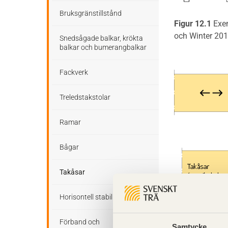
Bruksgränstillstånd
Figur 12.1
Exem
och Winter 201
Snedsågade balkar, krökta
balkar och bumerangbalkar
Fackverk
Treledstakstolar
Ramar
Bågar
Takåsar
Horisontell stabilisering
Förband och
Samtycke