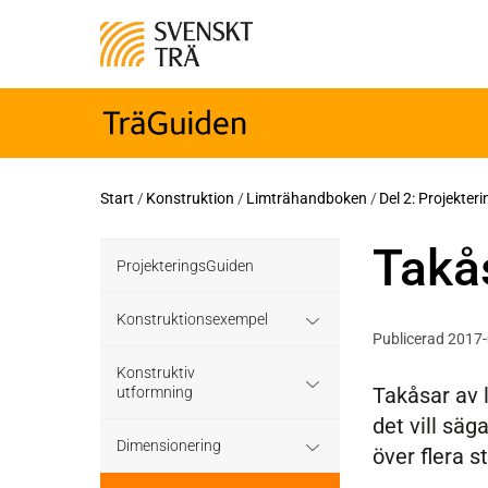
Start
/
Konstruktion
/
Limträhandboken
/
Del 2: Projekter
Takå
ProjekteringsGuiden
Konstruktionsexempel
Publicerad 2017
Grundläggning
Konstruktiv
Takåsar av l
utformning
det vill säg
Bjälklag
Grundläggning
Dimensionering
över flera 
Väggar