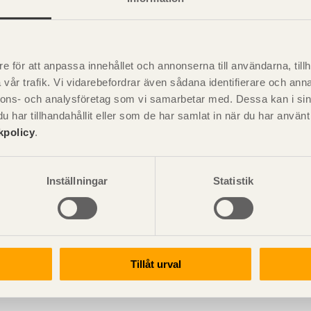
överför horisontella och vertikala laster och möjliggör byte av t
e för att anpassa innehållet och annonserna till användarna, tillh
m för överföring av horisontella och vertikala laster, med möjlighe
vår trafik. Vi vidarebefordrar även sådana identifierare och anna
sch och Winter 2010.
nnons- och analysföretag som vi samarbetar med. Dessa kan i sin
har tillhandahållit eller som de har samlat in när du har använ
kpolicy
.
ottlagda takåsar
kåsar med Gerbersystem
Inställningar
Statistik
dställda takåsar
Tillåt urval