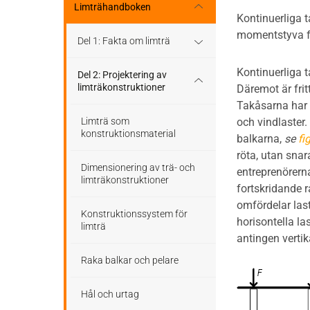
Stomme
Regler och standarder
Limträhandboken
Kontinuerliga t
Tak
momentstyva fö
Stomkomplettering
Dimensioneringsgång
Del 1: Fakta om limträ
Altaner och balkonger
Kontinuerliga t
Trädäck
Hållfasthet och bärförmåga
Limträ som byggmaterial
Del 2: Projektering av
limträkonstruktioner
Däremot är frit
Ljudisolering
Takåsarna har o
Bullerskärmar
Hjälpmedel - tabeller
Limträhistoria
Limträ som
och vindlaster.
Bullerskärmar
konstruktionsmaterial
balkarna,
se
fi
Träbroar
Bärverk
Fakta om limträ
röta, utan sna
Staket, plank och spaljé
Dimensionering av trä- och
entreprenörerna
Stabilisering och förband
Projektering
limträkonstruktioner
fortskridande r
Träbroar
omfördelar last
Beständighet
Konstruktionssystem för
horisontella l
limträ
antingen vertik
Beräkningsexempel
Raka balkar och pelare
Hål och urtag