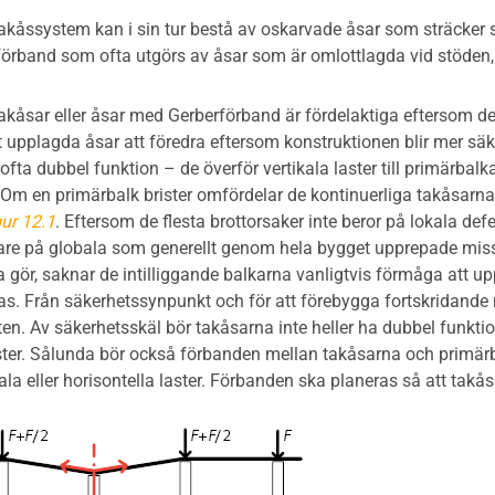
akåssystem kan i sin tur bestå av oskarvade åsar som sträcker s
rband som ofta utgörs av åsar som är omlottlagda vid stöden,
akåsar eller åsar med Gerberförband är fördelaktiga eftersom dera
t upplagda åsar att föredra eftersom konstruktionen blir mer säke
fta dubbel funktion – de överför vertikala laster till primärbal
 Om en primärbalk brister omfördelar de kontinuerliga takåsarna l
gur 12.1
. Eftersom de flesta brottorsaker inte beror på lokala defe
rare på globala som generellt genom hela bygget upprepade mi
 gör, saknar de intilliggande balkarna vanligtvis förmåga att uppt
as. Från säkerhetssynpunkt och för att förebygga fortskridande 
en. Av säkerhetsskäl bör takåsarna inte heller ha dubbel funktion
aster. Sålunda bör också förbanden mellan takåsarna och primärb
ala eller horisontella laster. Förbanden ska planeras så att takå