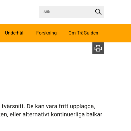
Underhåll
Forskning
Om TräGuiden
värsnitt. De kan vara fritt upplagda,
n, eller alternativt kontinuerliga balkar