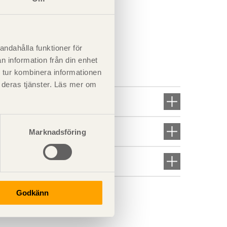
akås vid brott,
andahålla funktioner för
t att byta takås vid brott.
n information från din enhet
 tur kombinera informationen
t deras tjänster. Läs mer om
Marknadsföring
Godkänn