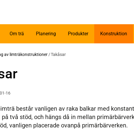
Om trä
Planering
Produkter
Konstruktion
ing av limträkonstruktioner
/
Takåsar
sar
-01-16
imträ består vanligen av raka balkar med konstant t
a på två stöd, och hängs då in mellan primärbärverke
stöd, vanligen placerade ovanpå primärbärverken.