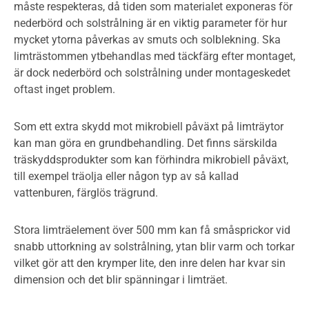
måste respekteras, då tiden som materialet exponeras för
nederbörd och solstrålning är en viktig parameter för hur
mycket ytorna påverkas av smuts och solblekning. Ska
limträstommen ytbehandlas med täckfärg efter montaget,
är dock nederbörd och solstrålning under montageskedet
oftast inget problem.
Som ett extra skydd mot mikrobiell påväxt på limträytor
kan man göra en grundbehandling. Det finns särskilda
träskyddsprodukter som kan förhindra mikrobiell påväxt,
till exempel träolja eller någon typ av så kallad
vattenburen, färglös trägrund.
Stora limträelement över 500 mm kan få småsprickor vid
snabb uttorkning av solstrålning, ytan blir varm och torkar
vilket gör att den krymper lite, den inre delen har kvar sin
dimension och det blir spänningar i limträet.