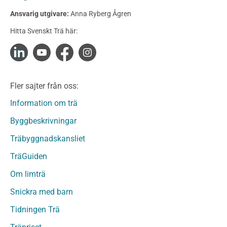
Konstruktionsvirke Behandlat
Ansvarig utgivare:
Anna Ryberg Ågren
Konstruktionsvirke Obehandlat
Hitta Svenskt Trä här:
Konstruktionsvirke Fingerskarvat
Konstruktionsvirke Fingerskarvat Obehandlat
Limträ
Limträ Obehandlat
Fler sajter från oss:
Fanerträ
Fanerträ Obehandlat
Information om trä
Träpaneler och utvändigt beklädnadsvirke
Byggbeskrivningar
Träpanel och Utvändig beklädnad Behandlat
Träbyggnadskansliet
Träpanel och utvändig beklädnad Obehandlat
Trägolv
TräGuiden
Trägolv Behandlat
Om limträ
Trägolv Obehandlat
Snickra med barn
Sågat virke
Sågat virke Behandlat
Tidningen Trä
Sågat virke Obehandlat