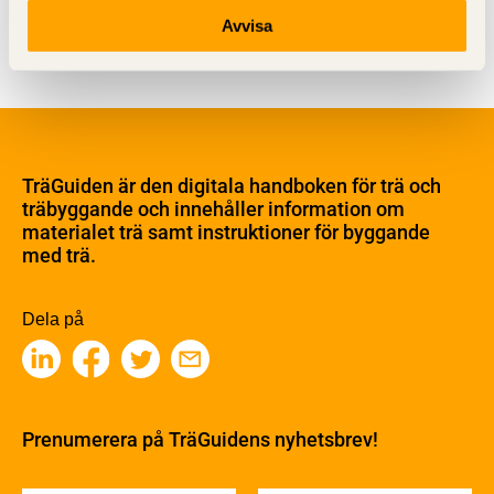
Visa sajtkarta
Avvisa
Om trä
Materialet trä
TräGuiden är den digitala handboken för trä och
Skogsbruk
träbyggande och innehåller information om
Barrträdets uppbyggnad
materialet trä samt instruktioner för byggande
med trä.
Träets egenskaper och kvalitet
Sågverksprocessen
Träbaserade produkter
Dela på
Kemisk behandling
Fakta om Limträ
Byggfysik
Fukt
Prenumerera på TräGuidens nyhetsbrev!
Värmeisolering och lufttäthet
Ljud