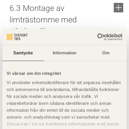
6.3 Montage av
limträstomme med
ytbehandling som
väderskydd
Samtycke
Information
Om
6.4 Montage av
limträstomme med partiellt
Vi värnar om din integritet
Vi använder enhetsidentifierare för att anpassa innehållet
väderskydd
och annonserna till användarna, tillhandahålla funktioner
för sociala medier och analysera vår trafik. Vi
vidarebefordrar även sådana identifierare och annan
6.5 Montage av
information från din enhet till de sociala medier och
limträstomme med
annons- och analysföretag som vi samarbetar med.
Dessa kan i sin tur kombinera informationen med annan
övertäckning, temporärt tält