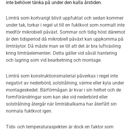
inte behöver tänka på under den kalla årstiden.
Limträ som kortvarigt blivit uppfuktat och sedan kommer
under tak, torkar i regel ut till en fuktkvot som normalt inte
medför mikrobiell påväxt. Sommar och tidig höst däremot
är den tidsperiod då mikrobiell påväxt kan uppkomma på
limträytor. Då måste man se till att det är bra luftväxling
kring limträelementen. Detta gäller vid såväl hantering
och lagring som vid bearbetning och montage.
Limträ som konstruktionsmaterial påverkas i regel inte
negativt av nederbörd, solstrålning, värme eller kyla under
montageskedet. Bärförmågan är kvar i sin helhet och de
formförändringar som kan ske vid nederbörd eller
solstrålning återgår när limträbalkarna har återfått sin
normala fuktkvot igen.
Tids- och temperaturaspekten är dock en faktor som