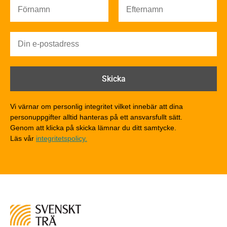
Brandsäkerhet
Brandsäkerhet
Byggnadsklasser och verksamhetsklasser
Brandförlopp i byggnader
Brandtekniska funktionskrav
Brandklasser för material och konstruktioner
Träkonstruktioners brandmotstånd
Detaljlösningar
Vi värnar om personlig integritet vilket innebär att dina
Träytors brandegenskaper
personuppgifter alltid hanteras på ett ansvarsfullt sätt.
Tekniska byten med sprinkler
Genom att klicka på skicka lämnar du ditt samtycke.
Läs vår
integritetspolicy.
Riskvärdering i flervåningsbostadshus
Brandstandarder
Brandstatistik för flervåningsträhus
Kontroll av utförande
Miljö
Miljöeffekter
LCA