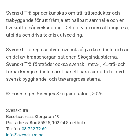
Miljöpolitik och miljömål
Miljödeklarationer och märkning
Svenskt Trä sprider kunskap om trä, träprodukter och
Termer och förkortningar
träbyggande för att främja ett hållbart samhälle och en
livskraftig sågverksnäring. Det gör vi genom att inspirera,
Planering
utbilda och driva teknisk utveckling.
Planera ett träbygge
Klimatkalkylator hallar
Svenskt Trä representerar svensk sågverksindustri och är
Projektering av trähus - generellt
en del av branschorganisationen Skogsindustrierna.
Byggsystem
Svenskt Trä företräder också svensk limträ- , KL-trä- och
förpackningsindustri samt har ett nära samarbete med
Fasadsystem i skivmaterial
svensk bygghandel och trävarugrossisterna.
Bullerskärmar och andra utomhuskonstruktioner
Träbroar
© Föreningen Sveriges Skogsindustrier, 2026.
Byggnation och utförande
Planering
Svenskt Trä
Utförande
Besöksadress: Storgatan 19
Produkter
Postadress: Box 55525, 102 04 Stockholm
Telefon:
08-762 72 60
Konstruktionsvirke
info@svenskttra.se