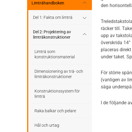
Stomme
Regler och standarder
Limträhandboken
den horisontel
Tak
Stomkomplettering
Dimensioneringsgång
Del 1: Fakta om limträ
Treledstakstola
Altaner och balkonger
räcker till. Ta
Trädäck
Hållfasthet och bärförmåga
Limträ som byggmaterial
Del 2: Projektering av
upp av takstola
limträkonstruktioner
Ljudisolering
överskrida 14° 
Bullerskärmar
Hjälpmedel - tabeller
Limträhistoria
placeras direkt
Limträ som
Bullerskärmar
under taket. S
konstruktionsmaterial
Träbroar
Bärverk
Fakta om limträ
Staket, plank och spaljé
Dimensionering av trä- och
För större spä
Stabilisering och förband
Projektering
limträkonstruktioner
(vanligen av li
Träbroar
säga underspän
Beständighet
Konstruktionssystem för
limträ
I de följande 
Beräkningsexempel
Raka balkar och pelare
Hål och urtag