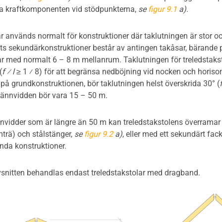
la kraftkomponenten vid stödpunkterna,
se
figur 9.1
a)
.
r används normalt för konstruktioner där taklutningen är stor oc
kets sekundärkonstruktioner består av antingen takåsar, bärande p
r med normalt 6 – 8 m mellanrum. Taklutningen för treledstaksto
(
f ⁄ l
≥ 1 ⁄ 8) för att begränsa nedböjning vid nocken och horiso
 på grundkonstruktionen, bör taklutningen helst överskrida 30° (
f
pännvidden bör vara 15 – 50 m.
nnvidder som är längre än 50 m kan treledstakstolens överramar
mträ) och stålstänger,
se
figur 9.2
a)
, eller med ett sekundärt fa
da konstruktioner.
avsnitten behandlas endast treledstakstolar med dragband.