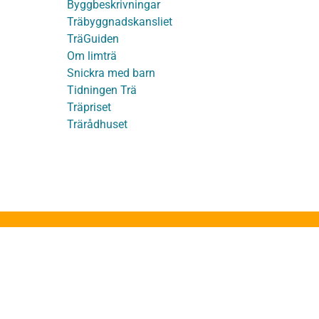
Byggbeskrivningar
Träbyggnadskansliet
detaljer
TräGuiden
Om limträ
Snickra med barn
Tidningen Trä
Träpriset
t
Trärådhuset
ge
ruktion
stakstolar
takstolar