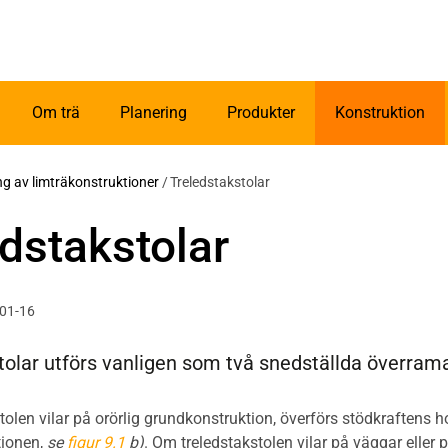
Om trä
Planering
Produkter
Konstruktion
ing av limträkonstruktioner
/
Treledstakstolar
dstakstolar
-01-16
tolar utförs vanligen som två snedställda överram
olen vilar på orörlig grundkonstruktion, överförs stödkraftens ho
tionen,
se
figur 9.1
b)
. Om treledstakstolen vilar på väggar eller 