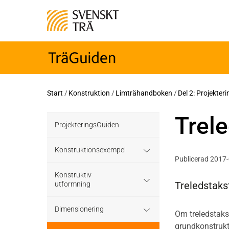
Start
/
Konstruktion
/
Limträhandboken
/
Del 2: Projekter
Trele
ProjekteringsGuiden
Konstruktionsexempel
Publicerad 2017
Grundläggning
Konstruktiv
Treledstaks
utformning
Bjälklag
Grundläggning
Dimensionering
Om treledstakst
Väggar
grundkonstruk