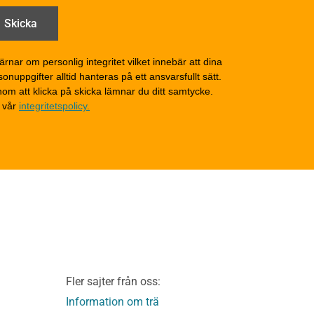
åga
Drift och underhåll –
generellt
Grunder och bjälklag
d
Fasader och väggar
ärnar om personlig integritet vilket innebär att dina
onuppgifter alltid hanteras på ett ansvarsfullt sätt.
Tak
om att klicka på skicka lämnar du ditt samtycke.
Invändigt underhåll
 vår
integritetspolicy.
Altaner, balkonger och
yttertrappor
Om TräGuiden
Kontakta oss
v
Vi som medverkat till
TräGuiden
ontage av
Friskrivningar
Kakor
Integritetspolicy
material
Fler sajter från oss:
Användbara funktioner
KL-trä
på TräGuiden
Information om trä