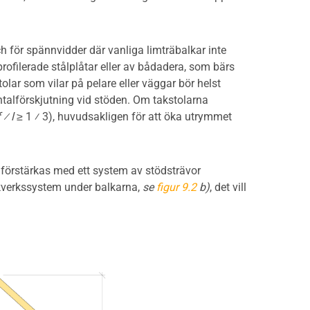
h för spännvidder där vanliga limträbalkar inte
rofilerade stålplåtar eller av bådadera, som bärs
lar som vilar på pelare eller väggar bör helst
ntalförskjutning vid stöden. Om takstolarna
 ⁄ l
≥ 1 ⁄ 3), huvudsakligen för att öka utrymmet
 förstärkas med ett system av stödsträvor
ckverkssystem under balkarna,
se
figur 9.2
b)
, det vill