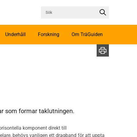
Underhåll
Forskning
Om TräGuiden
ar som formar taklutningen.
risontella komponent direkt till
pelare, behövs vanligen ett dragband för att uppta