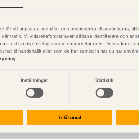
edstakstolar med enkla (oförstärkta) över
iminär dimensionering av treledstakstol m
e för att anpassa innehållet och annonserna till användarna, tillh
t fördelad last
vår trafik. Vi vidarebefordrar även sådana identifierare och anna
nnons- och analysföretag som vi samarbetar med. Dessa kan i sin
har tillhandahållit eller som de har samlat in när du har använ
rmationskontroll
kpolicy
.
banden
Inställningar
Statistik
Tillåt urval