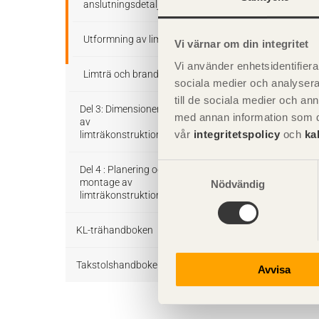
anslutningsdetaljer
9.1 Trel
Utformning av limträdetaljer
Vi värnar om din integritet
9.2 Prel
Vi använder enhetsidentifierar
Limträ och brand
för jämn
sociala medier och analysera 
till de sociala medier och a
Del 3: Dimensionering
med annan information som du 
9.3 Defo
av
vår
integritetspolicy
och
ka
limträkonstruktioner
9.4 För
Samtyckesval
Regler och formler för
Del 4 : Planering och
dimensionering enligt
montage av
Nödvändig
Eurokod 5
limträkonstruktioner
KL-trähandboken
Dimensioneringsexempel
Att montera limträ
KL-trä som
Takstolshandboken
Projektering av limträstomme
Avvisa
konstruktionsmaterial
med hänsyn till montage
Bakgrund
Konstruktionssystem för KL-
Temporär stagning av