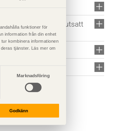
ramar
ed dragband av stål utsatt
andahålla funktioner för
n information från din enhet
 tur kombinera informationen
t deras tjänster. Läs mer om
Marknadsföring
Godkänn