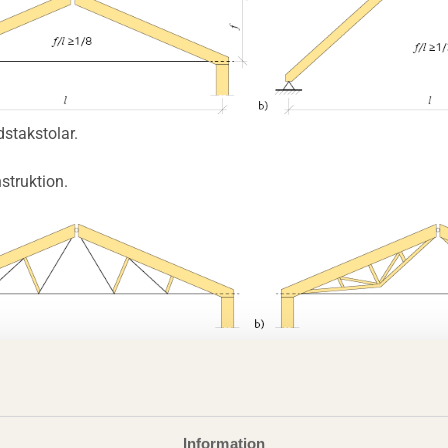
dstakstolar.
struktion.
ärkta treledstakstolar.
vor av limträ eller konstruktionsvirke samt stålstänger,
gande fackverk av limträ eller konstruktionsvirke.
Information