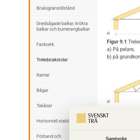
Bruksgränstillstånd
Snedsågade balkar, krökta
balkar och bumerangbalkar
Figur 9.1
Trele
Fackverk
a) På pelare,
b) på grundkon
Treledstakstolar
Ramar
Bågar
Takåsar
Figur 9.2
Först
a) Med stödsträ
Horisontell stabilisering
b) med underlig
Förband och
Samtycke