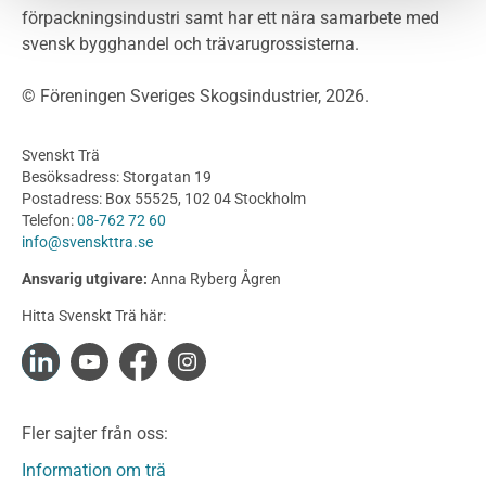
förpackningsindustri samt har ett nära samarbete med
Fasadsystem i skivmaterial
svensk bygghandel och trävarugrossisterna.
Bullerskärmar och andra utomhuskonstruktioner
Träbroar
© Föreningen Sveriges Skogsindustrier, 2026.
Byggnation och utförande
Planering
Svenskt Trä
Utförande
Besöksadress: Storgatan 19
Produkter
Postadress: Box 55525, 102 04 Stockholm
Telefon:
08-762 72 60
Konstruktionsvirke
info@svenskttra.se
Konstruktionsvirke Behandlat
Ansvarig utgivare:
Anna Ryberg Ågren
Konstruktionsvirke Obehandlat
Hitta Svenskt Trä här:
Konstruktionsvirke Fingerskarvat
Konstruktionsvirke Fingerskarvat Obehandlat
Limträ
Limträ Obehandlat
Fler sajter från oss:
Fanerträ
Fanerträ Obehandlat
Information om trä