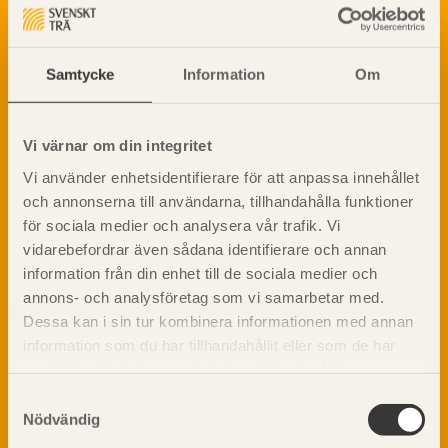
med trä.
Träets egenskaper och kvalitet
Sågverksprocessen
Träbaserade produkter
Dela på
Samtycke
Information
Om
Kemisk behandling
Fakta om Limträ
Byggfysik
Vi värnar om din integritet
Fukt
Vi använder enhetsidentifierare för att anpassa innehållet
Prenumerera på TräGuidens nyhetsbrev!
Värmeisolering och lufttäthet
och annonserna till användarna, tillhandahålla funktioner
Ljud
för sociala medier och analysera vår trafik. Vi
Brandsäkerhet
vidarebefordrar även sådana identifierare och annan
information från din enhet till de sociala medier och
Brandsäkerhet
annons- och analysföretag som vi samarbetar med.
Byggnadsklasser och verksamhetsklasser
Dessa kan i sin tur kombinera informationen med annan
Brandförlopp i byggnader
information som du har tillhandahållit eller som de har
Brandtekniska funktionskrav
samlat in när du har använt deras tjänster. Läs mer om
Brandklasser för material och konstruktioner
vår
integritetspolicy
och
kakpolicy
.
Samtyckesval
Träkonstruktioners brandmotstånd
Nödvändig
Detaljlösningar
Vi värnar om personlig integritet vilket innebär att dina