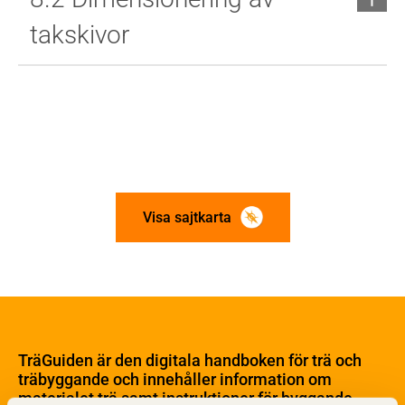
takskivor
Visa sajtkarta
Om trä
Materialet trä
TräGuiden är den digitala handboken för trä och
Skogsbruk
träbyggande och innehåller information om
Barrträdets uppbyggnad
materialet trä samt instruktioner för byggande