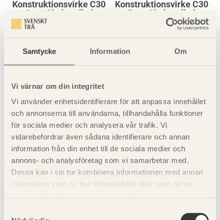
Konstruktionsvirke C30
Konstruktionsvirke C30
Gran Obehandlad
Furu Obehandlad
45x195
45x220
Samtycke
Information
Om
Vi värnar om din integritet
Vi använder enhetsidentifierare för att anpassa innehållet
och annonserna till användarna, tillhandahålla funktioner
för sociala medier och analysera vår trafik. Vi
Konstruktionsvirke C30
Konstruktionsvirke C30
vidarebefordrar även sådana identifierare och annan
Gran Obehandlad
Furu Obehandlad
information från din enhet till de sociala medier och
45x220
45x245
annons- och analysföretag som vi samarbetar med.
Dessa kan i sin tur kombinera informationen med annan
information som du har tillhandahållit eller som de har
samlat in när du har använt deras tjänster. Läs mer om
vår
integritetspolicy
och
kakpolicy
.
Samtyckesval