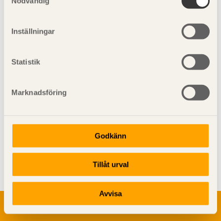
Nödvändig
Inställningar
Ställningsvirke-
Konstruktionsvirke C30
Gran Obehandlad
Statistik
50x200
Marknadsföring
Godkänn
Visa sajtkarta
Tillåt urval
Avvisa
Om trä
Materialet trä