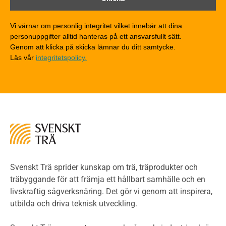
Träkonstruktioners brandmotstånd
Detaljlösningar
Vi värnar om personlig integritet vilket innebär att dina
Träytors brandegenskaper
personuppgifter alltid hanteras på ett ansvarsfullt sätt.
Tekniska byten med sprinkler
Genom att klicka på skicka lämnar du ditt samtycke.
Läs vår
integritetspolicy.
Riskvärdering i flervåningsbostadshus
Brandstandarder
Brandstatistik för flervåningsträhus
Kontroll av utförande
Miljö
Miljöeffekter
LCA
Miljöpolitik och miljömål
Miljödeklarationer och märkning
Svenskt Trä sprider kunskap om trä, träprodukter och
Termer och förkortningar
träbyggande för att främja ett hållbart samhälle och en
livskraftig sågverksnäring. Det gör vi genom att inspirera,
Planering
utbilda och driva teknisk utveckling.
Planera ett träbygge