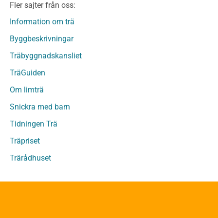
Fler sajter från oss:
Fanerträ
Fanerträ Obehandlat
Information om trä
Träpaneler och utvändigt beklädnadsvirke
Byggbeskrivningar
Träpanel och Utvändig beklädnad Behandlat
Träbyggnadskansliet
Träpanel och utvändig beklädnad Obehandlat
Trägolv
TräGuiden
Trägolv Behandlat
Om limträ
Trägolv Obehandlat
Snickra med barn
Sågat virke
Sågat virke Behandlat
Tidningen Trä
Sågat virke Obehandlat
Träpriset
Övriga träprodukter
Trärådhuset
Övrigt byggvirke
Trall
Underlagsspont
Sparrar
Läkt