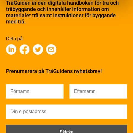
TräGuiden är den digitala handboken för trä och
Skogsbruk
träbyggande och innehåller information om
Barrträdets uppbyggnad
materialet trä samt instruktioner för byggande
med trä.
Träets egenskaper och kvalitet
Sågverksprocessen
Träbaserade produkter
Dela på
Kemisk behandling
Fakta om Limträ
Byggfysik
Fukt
Prenumerera på TräGuidens nyhetsbrev!
Värmeisolering och lufttäthet
Ljud
Brandsäkerhet
Brandsäkerhet
Byggnadsklasser och verksamhetsklasser
Brandförlopp i byggnader
Brandtekniska funktionskrav
Brandklasser för material och konstruktioner