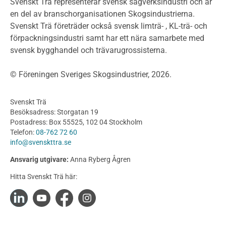
Klimatkalkylator hallar
Svenskt Trä representerar svensk sågverksindustri och är
Projektering av trähus - generellt
en del av branschorganisationen Skogsindustrierna.
Byggsystem
Svenskt Trä företräder också svensk limträ- , KL-trä- och
förpackningsindustri samt har ett nära samarbete med
Fasadsystem i skivmaterial
svensk bygghandel och trävarugrossisterna.
Bullerskärmar och andra utomhuskonstruktioner
Träbroar
© Föreningen Sveriges Skogsindustrier, 2026.
Byggnation och utförande
Planering
Svenskt Trä
Utförande
Besöksadress: Storgatan 19
Produkter
Postadress: Box 55525, 102 04 Stockholm
Telefon:
08-762 72 60
Konstruktionsvirke
info@svenskttra.se
Konstruktionsvirke Behandlat
Ansvarig utgivare:
Anna Ryberg Ågren
Konstruktionsvirke Obehandlat
Hitta Svenskt Trä här:
Konstruktionsvirke Fingerskarvat
Konstruktionsvirke Fingerskarvat Obehandlat
Limträ
Limträ Obehandlat