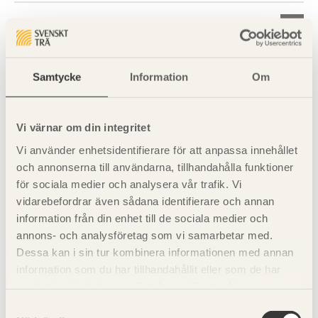
Exempel 18: Fast inspänd
pelarfot
Samtycke
Information
Om
Exempel 19: Förstärkning
Vi värnar om din integritet
av en balks upplag
Vi använder enhetsidentifierare för att anpassa innehållet
och annonserna till användarna, tillhandahålla funktioner
Exempel 20: Balk med
för sociala medier och analysera vår trafik. Vi
vidarebefordrar även sådana identifierare och annan
urtag vid upplag
information från din enhet till de sociala medier och
annons- och analysföretag som vi samarbetar med.
Dessa kan i sin tur kombinera informationen med annan
Exempel 21: Knutpunkt
information som du har tillhandahållit eller som de har
med insvetsade plåtar och
samlat in när du har använt deras tjänster. Läs mer om
vår
integritetspolicy
och
kakpolicy
.
Samtyckesval
dymlingar