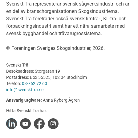
Klimatkalkylator hallar
Svenskt Trä representerar svensk sågverksindustri och är
Projektering av trähus - generellt
en del av branschorganisationen Skogsindustrierna.
Byggsystem
Svenskt Trä företräder också svensk limträ- , KL-trä- och
förpackningsindustri samt har ett nära samarbete med
Fasadsystem i skivmaterial
svensk bygghandel och trävarugrossisterna.
Bullerskärmar och andra utomhuskonstruktioner
Träbroar
© Föreningen Sveriges Skogsindustrier, 2026.
Byggnation och utförande
Planering
Svenskt Trä
Utförande
Besöksadress: Storgatan 19
Produkter
Postadress: Box 55525, 102 04 Stockholm
Telefon:
08-762 72 60
Konstruktionsvirke
info@svenskttra.se
Konstruktionsvirke Behandlat
Ansvarig utgivare:
Anna Ryberg Ågren
Konstruktionsvirke Obehandlat
Hitta Svenskt Trä här:
Konstruktionsvirke Fingerskarvat
Konstruktionsvirke Fingerskarvat Obehandlat
Limträ
Limträ Obehandlat