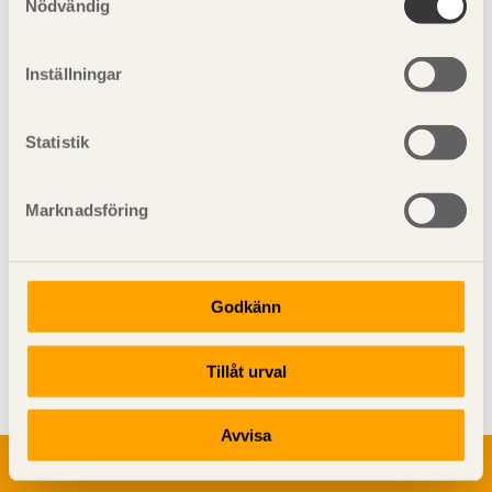
Nödvändig
Exempel 22: Ledat
Inställningar
nockförband
Statistik
Marknadsföring
Godkänn
Visa sajtkarta
Tillåt urval
Avvisa
Om trä