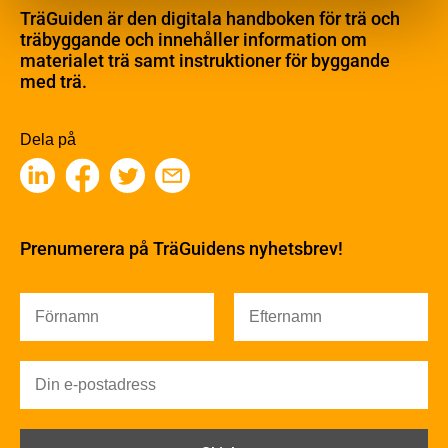
Materialet trä
TräGuiden är den digitala handboken för trä och
Skogsbruk
träbyggande och innehåller information om
Barrträdets uppbyggnad
materialet trä samt instruktioner för byggande
med trä.
Träets egenskaper och kvalitet
Sågverksprocessen
Träbaserade produkter
Dela på
Kemisk behandling
Fakta om Limträ
Byggfysik
Fukt
Prenumerera på TräGuidens nyhetsbrev!
Värmeisolering och lufttäthet
Ljud
Brandsäkerhet
Brandsäkerhet
Byggnadsklasser och verksamhetsklasser
Brandförlopp i byggnader
Brandtekniska funktionskrav
Brandklasser för material och konstruktioner