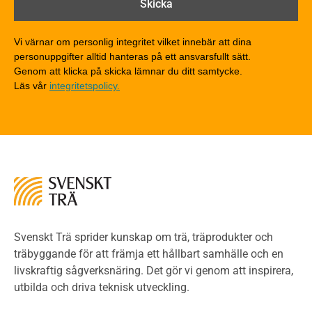
Träkonstruktioners brandmotstånd
Detaljlösningar
Vi värnar om personlig integritet vilket innebär att dina
Träytors brandegenskaper
personuppgifter alltid hanteras på ett ansvarsfullt sätt.
Tekniska byten med sprinkler
Genom att klicka på skicka lämnar du ditt samtycke.
Läs vår
integritetspolicy.
Riskvärdering i flervåningsbostadshus
Brandstandarder
Brandstatistik för flervåningsträhus
Kontroll av utförande
Miljö
Miljöeffekter
LCA
Miljöpolitik och miljömål
Miljödeklarationer och märkning
Svenskt Trä sprider kunskap om trä, träprodukter och
Termer och förkortningar
träbyggande för att främja ett hållbart samhälle och en
livskraftig sågverksnäring. Det gör vi genom att inspirera,
Planering
utbilda och driva teknisk utveckling.
Planera ett träbygge