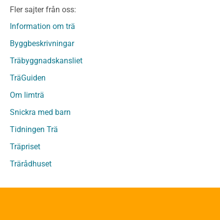
Fler sajter från oss:
Fanerträ
Fanerträ Obehandlat
Information om trä
Träpaneler och utvändigt beklädnadsvirke
Byggbeskrivningar
Träpanel och Utvändig beklädnad Behandlat
Träbyggnadskansliet
Träpanel och utvändig beklädnad Obehandlat
Trägolv
TräGuiden
Trägolv Behandlat
Om limträ
Trägolv Obehandlat
Snickra med barn
Sågat virke
Sågat virke Behandlat
Tidningen Trä
Sågat virke Obehandlat
Träpriset
Övriga träprodukter
Trärådhuset
Övrigt byggvirke
Trall
Underlagsspont
Sparrar
Läkt