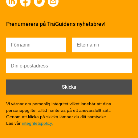
Fakta om Limträ
Byggfysik
Fukt
Prenumerera på TräGuidens nyhetsbrev!
Värmeisolering och lufttäthet
Ljud
Brandsäkerhet
Brandsäkerhet
Byggnadsklasser och verksamhetsklasser
Brandförlopp i byggnader
Brandtekniska funktionskrav
Brandklasser för material och konstruktioner
Träkonstruktioners brandmotstånd
Detaljlösningar
Vi värnar om personlig integritet vilket innebär att dina
Träytors brandegenskaper
personuppgifter alltid hanteras på ett ansvarsfullt sätt.
Tekniska byten med sprinkler
Genom att klicka på skicka lämnar du ditt samtycke.
Läs vår
integritetspolicy.
Riskvärdering i flervåningsbostadshus
Brandstandarder