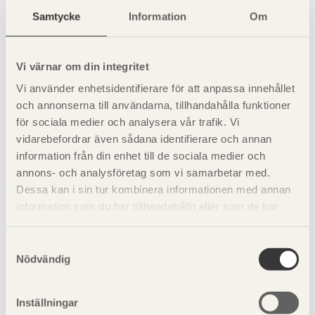
Verksamhetsklass
Lokalkännedom
Kan
Förvä
Samtycke
Information
Om
utrymma
vara
själv
vakna
0
-*
-*
-*
Vi värnar om din integritet
Vi använder enhetsidentifierare för att anpassa innehållet
och annonserna till användarna, tillhandahålla funktioner
för sociala medier och analysera vår trafik. Vi
1
Ja
Ja
Ja
vidarebefordrar även sådana identifierare och annan
information från din enhet till de sociala medier och
annons- och analysföretag som vi samarbetar med.
2A
Nej
Ja
Ja
Dessa kan i sin tur kombinera informationen med annan
information som du har tillhandahållit eller som de har
samlat in när du har använt deras tjänster. Läs mer om
vår
integritetspolicy
och
kakpolicy
.
Samtyckesval
Nödvändig
2B
Nej
Ja
Ja
Inställningar