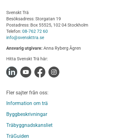
Planering
Svenskt Trä
Utförande
Besöksadress: Storgatan 19
Produkter
Postadress: Box 55525, 102 04 Stockholm
Telefon:
08-762 72 60
Konstruktionsvirke
info@svenskttra.se
Konstruktionsvirke Behandlat
Ansvarig utgivare:
Anna Ryberg Ågren
Konstruktionsvirke Obehandlat
Hitta Svenskt Trä här:
Konstruktionsvirke Fingerskarvat
Konstruktionsvirke Fingerskarvat Obehandlat
Limträ
Limträ Obehandlat
Fler sajter från oss:
Fanerträ
Fanerträ Obehandlat
Information om trä
Träpaneler och utvändigt beklädnadsvirke
Byggbeskrivningar
Träpanel och Utvändig beklädnad Behandlat
Träbyggnadskansliet
Träpanel och utvändig beklädnad Obehandlat
Trägolv
TräGuiden