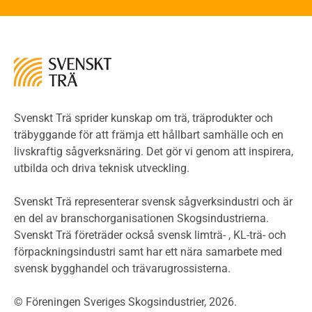
Brandstatistik för flervåningsträhus
Kontroll av utförande
Miljö
Miljöeffekter
LCA
Miljöpolitik och miljömål
Miljödeklarationer och märkning
Svenskt Trä sprider kunskap om trä, träprodukter och
Termer och förkortningar
träbyggande för att främja ett hållbart samhälle och en
livskraftig sågverksnäring. Det gör vi genom att inspirera,
Planering
utbilda och driva teknisk utveckling.
Planera ett träbygge
Klimatkalkylator hallar
Svenskt Trä representerar svensk sågverksindustri och är
Projektering av trähus - generellt
en del av branschorganisationen Skogsindustrierna.
Byggsystem
Svenskt Trä företräder också svensk limträ- , KL-trä- och
förpackningsindustri samt har ett nära samarbete med
Fasadsystem i skivmaterial
svensk bygghandel och trävarugrossisterna.
Bullerskärmar och andra utomhuskonstruktioner
Träbroar
© Föreningen Sveriges Skogsindustrier, 2026.
Byggnation och utförande