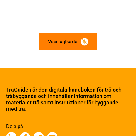
Visa sajtkarta
Om trä
Materialet trä
TräGuiden är den digitala handboken för trä och
Skogsbruk
träbyggande och innehåller information om
Barrträdets uppbyggnad
materialet trä samt instruktioner för byggande
med trä.
Träets egenskaper och kvalitet
Sågverksprocessen
Träbaserade produkter
Dela på
Kemisk behandling