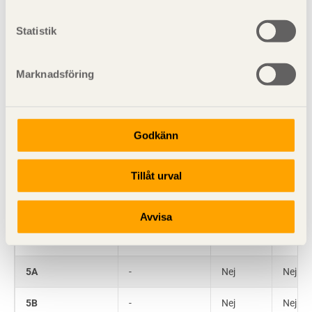
Statistik
2C
Nej
Ja
Ja
Marknadsföring
3A
Ja
Ja
Nej
3B
Ja
Ja
Nej
Godkänn
Tillåt urval
3C
Ja
Delvis
Nej
Avvisa
4
Nej
Ja
Nej
5A
-
Nej
Nej
5B
-
Nej
Nej