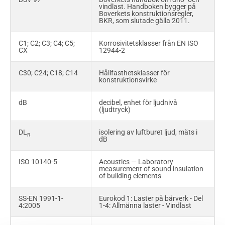
vindlast. Handboken bygger på
Boverkets konstruktionsregler,
BKR, som slutade gälla 2011.
Underlagsspont
Spontat virke med en rillad sida
och en sida som är hyvlad eller
rillad enligt SS-EN 1611-1
C1; C2; C3; C4; C5;
Korrosivitetsklasser från EN ISO
CX
12944-2
G4-0; G4-1; G4-2;
Virkessorter enligt SS-EN 1611-1
G4-3; G4-4
Handelssortering av sågade
trävaror i Europa
C30; C24; C18; C14
Hållfasthetsklasser för
konstruktionsvirke
SS
Svensk standard
dB
decibel, enhet för ljudnivå
(ljudtryck)
TRP-plåt
Trapetsprofilerad plåt
DL
isolering av luftburet ljud, mäts i
R
dB
VVS
Värme, ventilation och sanitet
ISO 10140-5
Acoustics — Laboratory
YAM; YAP
Exempel på beteckningar för
measurement of sound insulation
byggpapp enligt svensk standard
of building elements
SS-EN 1991-1-
Eurokod 1: Laster på bärverk - Del
4:2005
1-4: Allmänna laster - Vindlast