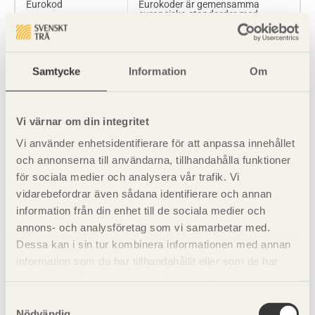
Eurokod
Eurokoder är gemensamma
europeiska standarder med
beräkningsregler för
dimensionering av bärverk
Falsad panel
Panelbräder med falser längs
Samtycke
Information
Om
kanterna
Målfuktkvotklass 16
Målfuktkvotsklass enligt SS-EN
14298 kan användas vid leverans
Vi värnar om din integritet
av virke
Träbroar
Vi använder enhetsidentifierare för att anpassa innehållet
G4-0; G4-1; G4-2;
Virkessorter enligt SS-EN 1611-1
och annonserna till användarna, tillhandahålla funktioner
G4-3; G4-4
Handelssortering av sågade
för sociala medier och analysera vår trafik. Vi
trävaror i Europa
Asfaltbetong
I dagligt tal kallat asfalt.
vidarebefordrar även sådana identifierare och annan
Asfaltbetong består av
Holk
Betongfundament med urholkning
information från din enhet till de sociala medier och
bitumen och krossat
för stolpen
stenmaterial, med olika
annons- och analysföretag som vi samarbetar med.
blandningar beroende på
önskade egenskaper
Dessa kan i sin tur kombinera informationen med annan
I- H- U- profil
Stålstolpar med olika
information som du har tillhandahållit eller som de har
tvärsnittsprofiler
Asfaltbeläggning
Asfaltbeläggningar består
samlat in när du har använt deras tjänster. Läs mer om
ofta av flera lager av
gjutasfalt eller asfaltbetong
Im3
Korrosivitetsklass för jord enligt
vår
integritetspolicy
och
kakpolicy
.
Samtyckesval
SS-EN ISO 12944-2
Nödvändig