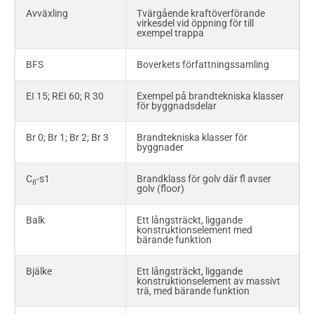
Avväxling
Tvärgående kraftöverförande
virkesdel vid öppning för till
exempel trappa
BFS
Boverkets författningssamling
EI 15; REI 60; R 30
Exempel på brandtekniska klasser
för byggnadsdelar
Br 0; Br 1; Br 2; Br 3
Brandtekniska klasser för
byggnader
C
-s1
Brandklass för golv där fl avser
fl
golv (floor)
Balk
Ett långsträckt, liggande
konstruktionselement med
bärande funktion
Bjälke
Ett långsträckt, liggande
konstruktionselement av massivt
trä, med bärande funktion