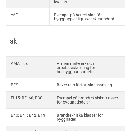
kvalitet
YAP
Exempel på beteckning för
byggpapp enligt svensk standard
Tak
AMA Hus
Allmän material- och
arbetsbeskrivning för
husbyggnadsarbeten
BFS
Boverkets författningssamling
EI 15; REI 60; R30
Exempel på brandtekniska klasser
för byggnadsdelar
Br 0; Br 1; Br 2; Br 3
Brandtekniska klasser för
byggnader