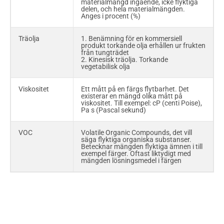
materialmängd ingående, icke flyktiga
delen, och hela materialmängden.
Anges i procent (%)
Träolja
1. Benämning för en kommersiell
produkt torkande olja erhållen ur frukten
från tungträdet
2. Kinesisk träolja. Torkande
vegetabilisk olja
Viskositet
Ett mått på en färgs flytbarhet. Det
existerar en mängd olika mått på
viskositet. Till exempel: cP (centi Poise),
Pa s (Pascal sekund)
VOC
Volatile Organic Compounds, det vill
säga flyktiga organiska substanser.
Betecknar mängden flyktiga ämnen i till
exempel färger. Oftast liktydigt med
mängden lösningsmedel i färgen