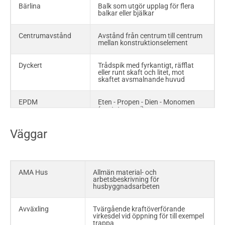
Bärlina
Balk som utgör upplag för flera
balkar eller bjälkar
Centrumavstånd
Avstånd från centrum till centrum
mellan konstruktionselement
Dyckert
Trådspik med fyrkantigt, räfflat
eller runt skaft och litet, mot
skaftet avsmalnande huvud
EPDM
Eten - Propen - Dien - Monomen
(syntetgummi)
Väggar
Fingerskarv
Limmad längdskarv utformad med
fingerliknande kilar som griper in i
motsvarande spår i virket
Glespanel
Glest monterade panelbräder
AMA Hus
Allmän material- och
avsedda som underlag för skivor
arbetsbeskrivning för
och dylikt
husbyggnadsarbeten
C30; C24; C18; C14
Hållfasthetsklasser för
Avväxling
Tvärgående kraftöverförande
konstruktionsvirke
virkesdel vid öppning för till exempel
trappa