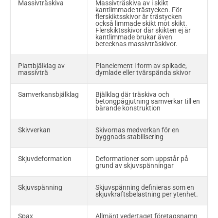
Massivträskiva
Massivträskiva av i skikt
byggregler, BBR
Varmförzinkat stål
Stål som korrosionsskyddas med
av korrosionsskydd
kantlimmade trästycken. För
zinkbeläggning, som påförs
flerskiktsskivor är trästycken
genom termisk sprutning
genom doppning i zinksmälta
också limmade skikt mot skikt.
Flerskiktsskivor där skikten ej är
kantlimmade brukar även
betecknas massivträskivor.
SS-EN 351-1
Beständighet för trä och
Plattbjälklag av
Planelement i form av spikade,
träbaserade produkter -
massivträ
dymlade eller tvärspända skivor
Träskyddsbehandlat massivt
trä - Del 1: Klassificering av
inträngning och upptagning
Samverkansbjälklag
Bjälklag där träskiva och
av träskyddsmedel
betongpågjutning samverkar till en
bärande konstruktion
SS-EN ISO 10 684
Fästelement –
Varmförzinkning av
Skivverkan
Skivornas medverkan för en
fästelement
byggnads stabilisering
SS-EN ISO 1461
Oorganiska ytbeläggningar -
Skjuvdeformation
Deformationer som uppstår på
Beläggningar bildade genom
grund av skjuvspänningar
varmförzinkning på järn- och
stålföremål - Specifikationer
och provningsmetoder
Skjuvspänning
Skjuvspänning definieras som en
skjuvkraftsbelastning per ytenhet.
Teknisk livslängd
Den tid under vilken ett
byggnadsverk uppfyller
avsedd funktion med "normalt
Spax
Allmänt vedertaget företagsnamn