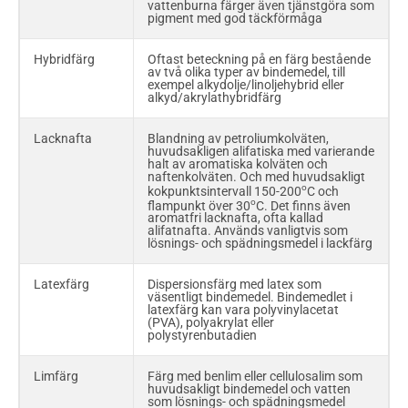
vattenburna färger även tjänstgöra som
pigment med god täckförmåga
Hybridfärg
Oftast beteckning på en färg bestående
av två olika typer av bindemedel, till
exempel alkydolje/linoljehybrid eller
alkyd/akrylathybridfärg
Lacknafta
Blandning av petroliumkolväten,
huvudsakligen alifatiska med varierande
halt av aromatiska kolväten och
naftenkolväten. Och med huvudsakligt
o
kokpunktsintervall 150-200
C och
o
flampunkt över 30
C. Det finns även
aromatfri lacknafta, ofta kallad
alifatnafta. Används vanligtvis som
lösnings- och spädningsmedel i lackfärg
Latexfärg
Dispersionsfärg med latex som
väsentligt bindemedel. Bindemedlet i
latexfärg kan vara polyvinylacetat
(PVA), polyakrylat eller
polystyrenbutadien
Limfärg
Färg med benlim eller cellulosalim som
huvudsakligt bindemedel och vatten
som lösnings- och spädningsmedel