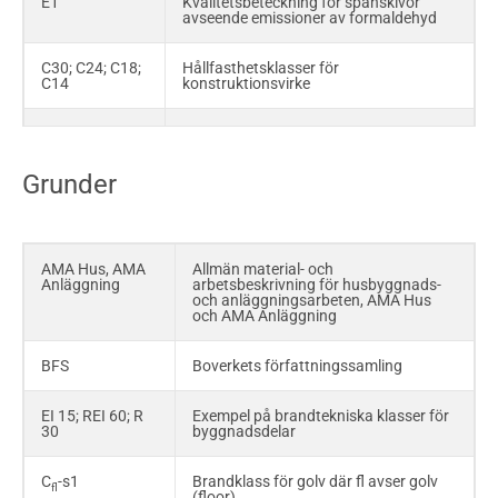
E1
Kvalitetsbeteckning för spånskivor
avseende emissioner av formaldehyd
C30; C24; C18;
Hållfasthetsklasser för
C14
konstruktionsvirke
GL30h; GL30c;
Hållfasthetsklasser för Limträ
GL28cs;
GL28hs
Grunder
NTR A; NTR AB;
Träskyddsklasser för impregnerat virke
NTR B
enligt SS-EN 351-1 och NTR dokument
nr 1 del 1:2017
AMA Hus, AMA
Allmän material- och
Anläggning
arbetsbeskrivning för husbyggnads-
NTR Gran
Träskyddsklass för impregnerat virke av
och anläggningsarbeten, AMA Hus
gran enligt EN 351-1 och NTR
och AMA Anläggning
dokument nr 1 del 2:2011
BFS
Boverkets författningssamling
MDF-board
Medium Density Fibre-board
EI 15; REI 60; R
Exempel på brandtekniska klasser för
P-märkning
Kvalitetssäkringssystem utarbetat av
30
byggnadsdelar
RISE
C
-s1
Brandklass för golv där fl avser golv
fl
PEG
Polyetylenglykol
(floor)