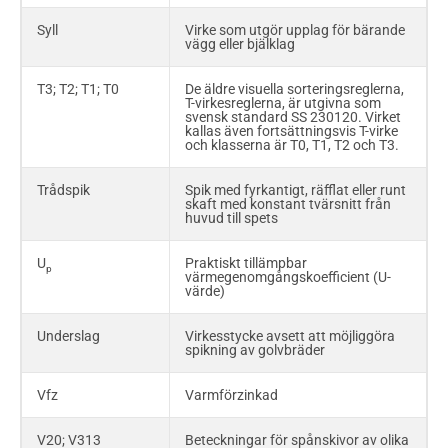
Syll
Virke som utgör upplag för bärande
YAP
Exempel på beteckning för
vägg eller bjälklag
byggpapp enligt svensk standard
T3; T2; T1; T0
De äldre visuella sorteringsreglerna,
T-virkesreglerna, är utgivna som
svensk standard SS 230120. Virket
kallas även fortsättningsvis T-virke
och klasserna är T0, T1, T2 och T3.
Trådspik
Spik med fyrkantigt, räfflat eller runt
skaft med konstant tvärsnitt från
huvud till spets
U
Praktiskt tillämpbar
p
värmegenomgångskoefficient (U-
värde)
Underslag
Virkesstycke avsett att möjliggöra
spikning av golvbräder
Vfz
Varmförzinkad
V20; V313
Beteckningar för spånskivor av olika