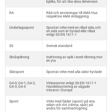
bjälke, för att öka dess dimension
T3; T2; T1; T0
De äldre visuella
sorteringsreglerna, T-
virkesreglerna, är utgivna som
RA
Råd och anvisningar till AMA Hus
svensk standard SS 230120. Virket
respektive AMA Anläggning
kallas även fortsättningsvis T-virke
och klasserna är T0, T1, T2 och T3.
Underlagsspont
Spontat virke med en rillad sida och
en sida som är hyvlad eller rillad
Trådspik
Spik med fyrkantigt, räfflat eller
enligt SS-EN 1611-1
runt skaft med konstant tvärsnitt
från huvud till spets
SS
Svensk standard
U
Praktiskt tillämpbar
p
värmegenomgångskoefficient (U-
Skråspikning
Indrivning av spik i sned riktning mot
värde)
en yta
Underslag
Virkesstycke avsett att möjliggöra
Slätspont
Spontat virke med alla sidor hyvlade
spikning av golvbräder
G4-0; G4-1; G4-2;
Virkessorter enligt SS-EN 1611-1
VA
Vatten och avlopp
G4-3; G4-4
Handelssortering av sågade
trävaror i Europa
VVS
Värme, ventilation och sanitet
Spont
Virke med fjäder (spont) på ena
sidan och not (ränna, spår) på
V20; V313
Beteckningar för spånskivor av
andra för sammanfogning
olika kvalitet