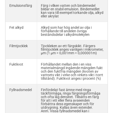
Emulsionsfärg
Färg i vilken vatten och bindemedel
bildar en stabil emulsion. Bindemedlet
kan vara till exempel torkande olja, alkyd
eller akrylat
Fet alkyd
Alkyd som har hög andel av olja i
förhållande till andelen övriga
beståndsdelar i alkydmolekylen
Filmtjocklek
Tjockleken av ett färgskikt. Färgers
filmtjocklek anges vanligen i mikrometer,
µm (1 µm = 0,001mm = 0,000001m)
Fuktkvot
Förhållandet mellan den i en viss
materialmängd ingående mängden fukt
och den fuktfria mängden (kvoten av
vattnets vikt i virke och virkets vikt i torrt
tillstånd). Fuktkvot anges i procent (%)
Fyllnadsmedel
Finfördelat fast ämne med ringa
täckförmåga, ringa färgningsförmåga
och ofta låg densitet. Tillsätts en färg
för att i ett eller flera avseenden
förbättra dess egenskaper och för
utdrygning. Kallas även extender.
Anm. Vissa fyllnadsmedel kan i