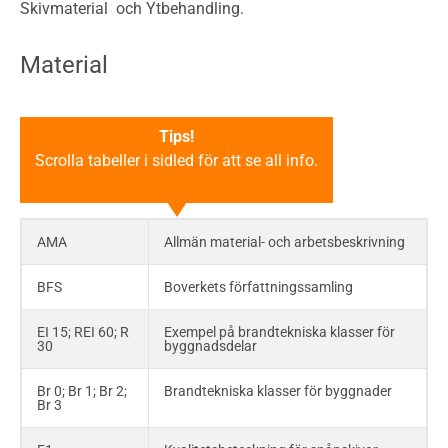
Skivmaterial och Ytbehandling.
Material
Tips!
Scrolla tabeller i sidled för att se all info.
AMA
Allmän material- och arbetsbeskrivning
BFS
Boverkets författningssamling
EI 15; REI 60; R
Exempel på brandtekniska klasser för
30
byggnadsdelar
Br 0; Br 1; Br 2;
Brandtekniska klasser för byggnader
Br 3