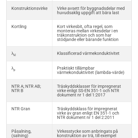
Konstruktionsvirke
Virke avsett för byggnadsdelar med
Underlagsspont
Spontat virke med en flatsida
huvudsaklig uppgift att bära last
ohyvlad och övriga sidor hyvlade
Kortling
Kort virkesbit, ofta regel, som
SS
Svensk standard
monteras mellan virkesdelar i en
träkonstruktion och som har
stödjande eller bärande funktion
Skråspikning
Indrivning av spik i sned riktning
mot en yta
λ
Klassificerad värmekonduktivitet
kl
Slätspont
Spontat virke med alla sidor
hyvlade
λ
Praktiskt tillämpbar
p
värmekonduktivitet (lambda-värde)
G4-0; G4-1; G4-2;
Virkessorter enligt SS-EN 1611-1
G4-3; G4-4
Handelssortering av sågade
NTR A; NTR AB;
Träskyddsklasser för impregnerat
trävaror i Europa
NTR B
virke enligt SS-EN 351-1 och NTR
dokument nr 1 del 1:2017
Spont
Virke med fjäder (spont) på ena
sidan och not (ränna, spår) på
NTR Gran
Träskyddsklass för impregnerat
andra för sammanfogning
virke av gran enligt EN 351-1 och
NTR dokument nr 1 del 2:2011
Syll
Virke som utgör upplag för
bärande vägg eller bjälklag
Påsalning,
Virkesstycke som anbringats på
(salning)
konstruktion av trä, till exempel