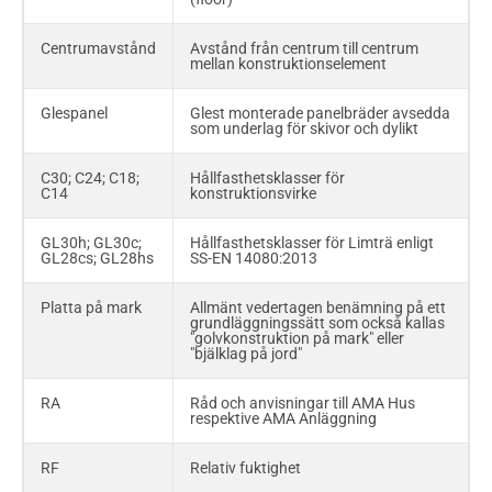
K20/70;
Hållfasthetsklasser för K-plywood
Centrumavstånd
Avstånd från centrum till centrum
K15/50
mellan konstruktionselement
RF
Relativ fuktighet
Glespanel
Glest monterade panelbräder avsedda
som underlag för skivor och dylikt
λ
Praktiskt tillämpbar värmekonduktivitet
p
C30; C24; C18;
Hållfasthetsklasser för
C14
konstruktionsvirke
G4-0; G4-1; G4-
Virkessorter enligt SS-EN 1611-1
2; G4-3; G4-4
Handelssortering av sågade trävaror i
Europa
GL30h; GL30c;
Hållfasthetsklasser för Limträ enligt
GL28cs; GL28hs
SS-EN 14080:2013
T3; T2; T1; T0
De äldre visuella sorteringsreglerna, T-
virkesreglerna, är utgivna som svensk
Platta på mark
Allmänt vedertagen benämning på ett
standard SS 230120. Virket kallas även
grundläggningssätt som också kallas
fortsättningsvis T-virke och klasserna är
"golvkonstruktion på mark" eller
T0, T1, T2 och T3.
"bjälklag på jord"
V20; V313
Beteckningar för spånskivor av olika
RA
Råd och anvisningar till AMA Hus
kvalitet
respektive AMA Anläggning
WBP
Weather- and boilproof - beteckning
RF
Relativ fuktighet
som används för lim