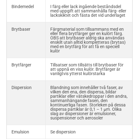
Bindemedel
I färg eller lack ingående beståndsdel
med uppgift att sammanhålla färg- eller
lackskiktet och fästa det vid underlaget
Brytbaser
Färgmaterial som tillsammans med en
eller flera brytfärger ger en kulört färg.
OBS att brytbaser aldrig ska användas
enskilt utan alltid kompletteras (brytas)
med en brytfärg för att få en speciell
kulör
Brytfärger
Tillsatser som tillsätts till brytbaser för
att uppnå en viss kulör. Brytfärger är
vanligtvis ytterst kulörstarka
Dispersion
Blandning som innehåller två faser, av
vilken den ena, den dispersa, bildar
partiklar eller vätskedroppar i den andra,
sammanhängande fasen, den
kontinuerliga fasen. Storleken på dessa
dispersa partiklar är 0,1 – 1 µm. Olika
slag av dispersioner är emulsioner,
suspensioner och aerosoler
Emulsion
Se dispersion