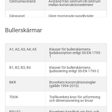
Centrumavstånd
Avstånd från centrum till centrum
mellan konstruktionselement
Glespanel
Glest monterade panelbräder
avsedda som underlag för skivor
och dylikt
Bullerskärmar
K-skiva
Träbaserad konstruktionsskiva av
board, plywood eller spånskiva
C30; C24; C18; C14
Hållfasthetsklasser för
A1; A2; A3; A4; A5
Klasser för bullerskärmens
konstruktionsvirke
ljudabsorption enligt SS-EN 1793-
1
GL30h; GL30c;
Hållfasthetsklasser för Limträ
GL28cs; GL28hs
enligt SS-EN 14080:2013
B1; B2; B3; B4
Klasser för bullerskärmens
ljudisolering enligt SS-EN 1793-2
K20/70; K15/50
Hållfasthetsklasser för K-plywood
BKR
Boverkets konstruktionsregler
(gällde 1994-2010)
RA
Råd och anvisningar till AMA Hus
respektive AMA Anläggning
TDOK
Trafikverkets krav för utformning
och dimensionering av broar
Råhyvlat (råplanat)
Virke med rektangulärt tvärsnitt,
en flatsida ohyvlad (sågad) och
övriga sidor hyvlade
BSV 97
Boverkets handbok om Snö- och