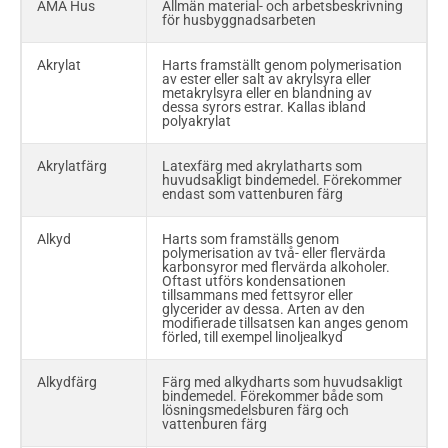
AMA Hus
Allmän material- och arbetsbeskrivning
storlek och utbredning för
för husbyggnadsarbeten
olika lastfall
Akrylat
Harts framställt genom polymerisation
Överbyggnad
Brodelar ovan lager
av ester eller salt av akrylsyra eller
metakrylsyra eller en blandning av
dessa syrors estrar. Kallas ibland
Övergångskonstruktion
Brodetalj mellan broplatta och
polyakrylat
landfäste
Akrylatfärg
Latexfärg med akrylatharts som
huvudsakligt bindemedel. Förekommer
endast som vattenburen färg
Alkyd
Harts som framställs genom
polymerisation av två- eller flervärda
karbonsyror med flervärda alkoholer.
Oftast utförs kondensationen
tillsammans med fettsyror eller
glycerider av dessa. Arten av den
modifierade tillsatsen kan anges genom
förled, till exempel linoljealkyd
Alkydfärg
Färg med alkydharts som huvudsakligt
bindemedel. Förekommer både som
lösningsmedelsburen färg och
vattenburen färg