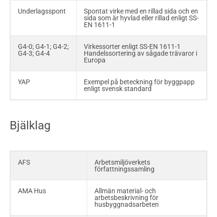
Underlagsspont
Spontat virke med en rillad sida och en
sida som är hyvlad eller rillad enligt SS-
EN 1611-1
G4-0; G4-1; G4-2;
Virkessorter enligt SS-EN 1611-1
G4-3; G4-4
Handelssortering av sågade trävaror i
Europa
YAP
Exempel på beteckning för byggpapp
enligt svensk standard
Bjälklag
AFS
Arbetsmiljöverkets
författningssamling
AMA Hus
Allmän material- och
arbetsbeskrivning för
husbyggnadsarbeten