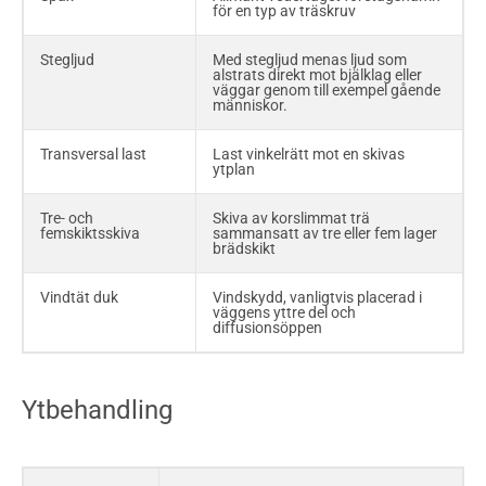
underhåll"
för en typ av träskruv
Toppföljare
Längsgående balk som sitter
Stegljud
Med stegljud menas ljud som
på toppen av räcket och
alstrats direkt mot bjälklag eller
binder ihop räckesståndarna
väggar genom till exempel gående
människor.
Trafiklast
Trafikens påverkan på bron i
vertikal och horisontell
Transversal last
Last vinkelrätt mot en skivas
riktning, och som består av
ytplan
vertikal trafiklast, bromskraft,
sidokraft och centrifugalkraft
Tre- och
Skiva av korslimmat trä
femskiktsskiva
sammansatt av tre eller fem lager
Tvärspänd platta
Träplatta av plank eller
brädskikt
limträbalkar som spänns ihop
med spännstag
Vindtät duk
Vindskydd, vanligtvis placerad i
väggens yttre del och
Varmförzinkat stål
Stål som korrosionsskyddas
diffusionsöppen
med zinkbeläggning, som
påförs genom doppning i
zinksmälta
Ytbehandling
Vertikal trafiklast
Last av fordon inklusive
dynamiska effekter, som
består av jämnt fördelad last
och lastgrupper med
axellaster, som ska motsvara