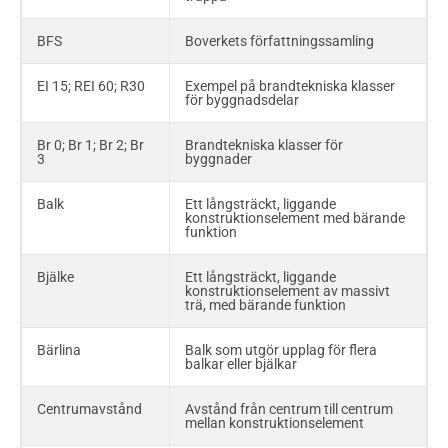
KIFS
Kemikalieinspektionens
föreskrifter
BFS
Boverkets författningssamling
K-skiva
Träbaserad konstruktionsskiva av
EI 15; REI 60; R30
Exempel på brandtekniska klasser
board, plywood eller spånskiva
för byggnadsdelar
Kamspik
Trådspik med runt skaft försett
Br 0; Br 1; Br 2; Br
Brandtekniska klasser för
med tvärgående kammar
3
byggnader
Kantkrokighet
Kantsidornas böjning i
Balk
Ett långsträckt, liggande
längdriktningen hos en bjälke eller
konstruktionselement med bärande
regel
funktion
Konstruktionsvirke
Virke avsett för byggnadsdelar
Bjälke
Ett långsträckt, liggande
med huvudsaklig uppgift att bära
konstruktionselement av massivt
last
trä, med bärande funktion
Kortling
Kort virkesbit, ofta regel, som
Bärlina
Balk som utgör upplag för flera
monteras mellan virkesdelar i en
balkar eller bjälkar
träkonstruktion och som har
stödjande eller bärande funktion
Centrumavstånd
Avstånd från centrum till centrum
mellan konstruktionselement
GL30h; GL30c;
Hållfasthetsklasser för Limträ
GL28cs; GL28hs
enligt SS-EN 14080:2013