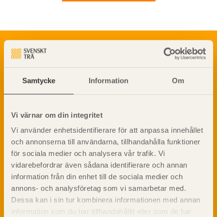
Om trä
Materialet trä
TräGuiden är den digitala handboken för trä och
Skogsbruk
träbyggande och innehåller information om
Samtycke
Information
Om
Barrträdets uppbyggnad
materialet trä samt instruktioner för byggande
med trä.
Träets egenskaper och kvalitet
Sågverksprocessen
Vi värnar om din integritet
Träbaserade produkter
Dela på
Vi använder enhetsidentifierare för att anpassa innehållet
Kemisk behandling
och annonserna till användarna, tillhandahålla funktioner
Fakta om Limträ
för sociala medier och analysera vår trafik. Vi
Byggfysik
vidarebefordrar även sådana identifierare och annan
Fukt
Prenumerera på TräGuidens nyhetsbrev!
information från din enhet till de sociala medier och
Värmeisolering och lufttäthet
annons- och analysföretag som vi samarbetar med.
Ljud
Dessa kan i sin tur kombinera informationen med annan
Brandsäkerhet
information som du har tillhandahållit eller som de har