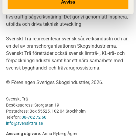
Miljödeklarationer och märkning
Avvisa
Svenskt Trä sprider kunskap om trä, träprodukter och
Termer och förkortningar
träbyggande för att främja ett hållbart samhälle och en
livskraftig sågverksnäring. Det gör vi genom att inspirera,
Planering
utbilda och driva teknisk utveckling.
Planera ett träbygge
Klimatkalkylator hallar
Svenskt Trä representerar svensk sågverksindustri och är
Projektering av trähus - generellt
en del av branschorganisationen Skogsindustrierna.
Byggsystem
Svenskt Trä företräder också svensk limträ- , KL-trä- och
förpackningsindustri samt har ett nära samarbete med
Fasadsystem i skivmaterial
svensk bygghandel och trävarugrossisterna.
Bullerskärmar och andra utomhuskonstruktioner
Träbroar
© Föreningen Sveriges Skogsindustrier, 2026.
Byggnation och utförande
Planering
Svenskt Trä
Utförande
Besöksadress: Storgatan 19
Produkter
Postadress: Box 55525, 102 04 Stockholm
Telefon:
08-762 72 60
Konstruktionsvirke
info@svenskttra.se
Konstruktionsvirke Behandlat
Ansvarig utgivare:
Anna Ryberg Ågren