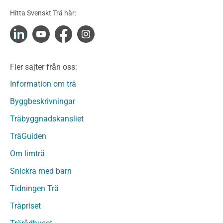
Konstruktionsvirke Obehandlat
Hitta Svenskt Trä här:
Konstruktionsvirke Fingerskarvat
Konstruktionsvirke Fingerskarvat Obehandlat
Limträ
Limträ Obehandlat
Fler sajter från oss:
Fanerträ
Fanerträ Obehandlat
Information om trä
Träpaneler och utvändigt beklädnadsvirke
Byggbeskrivningar
Träpanel och Utvändig beklädnad Behandlat
Träbyggnadskansliet
Träpanel och utvändig beklädnad Obehandlat
Trägolv
TräGuiden
Trägolv Behandlat
Om limträ
Trägolv Obehandlat
Snickra med barn
Sågat virke
Sågat virke Behandlat
Tidningen Trä
Sågat virke Obehandlat
Träpriset
Övriga träprodukter