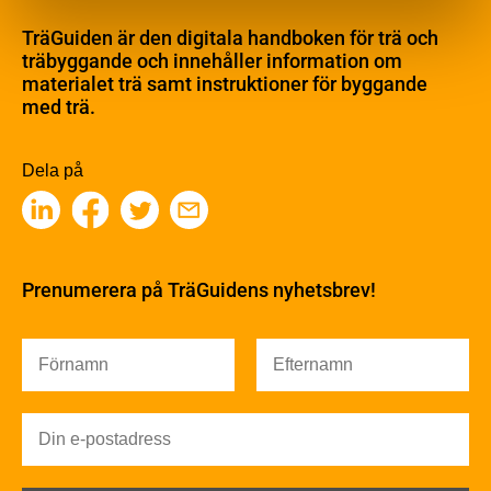
Materialet trä
TräGuiden är den digitala handboken för trä och
Skogsbruk
träbyggande och innehåller information om
Barrträdets uppbyggnad
materialet trä samt instruktioner för byggande
med trä.
Träets egenskaper och kvalitet
Sågverksprocessen
Träbaserade produkter
Dela på
Kemisk behandling
Fakta om Limträ
Byggfysik
Fukt
Prenumerera på TräGuidens nyhetsbrev!
Värmeisolering och lufttäthet
Ljud
Brandsäkerhet
Brandsäkerhet
Byggnadsklasser och verksamhetsklasser
Brandförlopp i byggnader
Brandtekniska funktionskrav