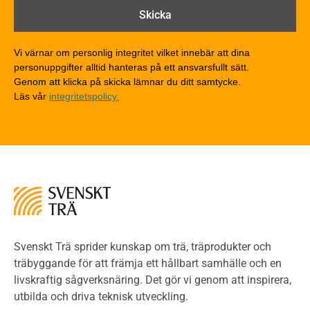
Brandklasser för material och konstruktioner
Träkonstruktioners brandmotstånd
Detaljlösningar
Vi värnar om personlig integritet vilket innebär att dina
Träytors brandegenskaper
personuppgifter alltid hanteras på ett ansvarsfullt sätt.
Tekniska byten med sprinkler
Genom att klicka på skicka lämnar du ditt samtycke.
Läs vår
integritetspolicy.
Riskvärdering i flervåningsbostadshus
Brandstandarder
Brandstatistik för flervåningsträhus
Kontroll av utförande
Miljö
Miljöeffekter
LCA
Miljöpolitik och miljömål
Miljödeklarationer och märkning
Svenskt Trä sprider kunskap om trä, träprodukter och
Termer och förkortningar
träbyggande för att främja ett hållbart samhälle och en
livskraftig sågverksnäring. Det gör vi genom att inspirera,
Planering
utbilda och driva teknisk utveckling.
Planera ett träbygge