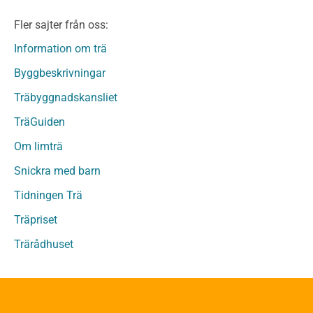
Limträ Obehandlat
Fler sajter från oss:
Fanerträ
Fanerträ Obehandlat
Information om trä
Träpaneler och utvändigt beklädnadsvirke
Byggbeskrivningar
Träpanel och Utvändig beklädnad Behandlat
Träbyggnadskansliet
Träpanel och utvändig beklädnad Obehandlat
Trägolv
TräGuiden
Trägolv Behandlat
Om limträ
Trägolv Obehandlat
Snickra med barn
Sågat virke
Sågat virke Behandlat
Tidningen Trä
Sågat virke Obehandlat
Träpriset
Övriga träprodukter
Trärådhuset
Övrigt byggvirke
Trall
Underlagsspont
Sparrar