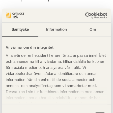
Några grundläggande principer har utformats som bör
tillämpas i miljöarbetet förutsatt att det är ekonomiskt
möjligt. Det är följande principer:
Samtycke
Information
Om
Försiktighetsprincipen
Vi värnar om din integritet
Bästa möjliga teknik ska användas
Vi använder enhetsidentifierare för att anpassa innehållet
Hushållning med resurser, återvinning och
och annonserna till användarna, tillhandahålla funktioner
återanvändning. I första hand ska förnybara energikällor
för sociala medier och analysera vår trafik. Vi
användas
vidarebefordrar även sådana identifierare och annan
information från din enhet till de sociala medier och
Substitution av farliga kemiska ämnen
annons- och analysföretag som vi samarbetar med.
Förorenaren betalar miljöskadorna.
Dessa kan i sin tur kombinera informationen med annan
information som du har tillhandahållit eller som de har
samlat in när du har använt deras tjänster. Läs mer om
Se även
vår
integritetspolicy
och
kakpolicy
.
Samtyckesval