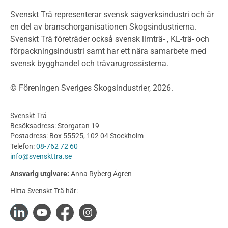
Klimatkalkylator hallar
Svenskt Trä representerar svensk sågverksindustri och är
Projektering av trähus - generellt
en del av branschorganisationen Skogsindustrierna.
Byggsystem
Svenskt Trä företräder också svensk limträ- , KL-trä- och
förpackningsindustri samt har ett nära samarbete med
Fasadsystem i skivmaterial
svensk bygghandel och trävarugrossisterna.
Bullerskärmar och andra utomhuskonstruktioner
Träbroar
© Föreningen Sveriges Skogsindustrier, 2026.
Byggnation och utförande
Planering
Svenskt Trä
Utförande
Besöksadress: Storgatan 19
Produkter
Postadress: Box 55525, 102 04 Stockholm
Telefon:
08-762 72 60
Konstruktionsvirke
info@svenskttra.se
Konstruktionsvirke Behandlat
Ansvarig utgivare:
Anna Ryberg Ågren
Konstruktionsvirke Obehandlat
Hitta Svenskt Trä här:
Konstruktionsvirke Fingerskarvat
Konstruktionsvirke Fingerskarvat Obehandlat
Limträ