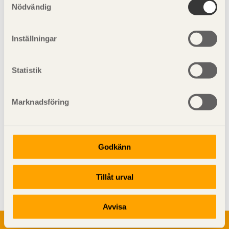
Nödvändig
Miljömålsportalen
Inställningar
Naturvårdsverket
Regeringens webbplats
Statistik
Marknadsföring
Godkänn
Visa sajtkarta
Tillåt urval
Avvisa
Om trä