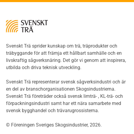
Kontroll av utförande
Miljö
Miljöeffekter
LCA
Miljöpolitik och miljömål
Miljödeklarationer och märkning
Svenskt Trä sprider kunskap om trä, träprodukter och
Termer och förkortningar
träbyggande för att främja ett hållbart samhälle och en
livskraftig sågverksnäring. Det gör vi genom att inspirera,
Planering
utbilda och driva teknisk utveckling.
Planera ett träbygge
Klimatkalkylator hallar
Svenskt Trä representerar svensk sågverksindustri och är
Projektering av trähus - generellt
en del av branschorganisationen Skogsindustrierna.
Byggsystem
Svenskt Trä företräder också svensk limträ- , KL-trä- och
förpackningsindustri samt har ett nära samarbete med
Fasadsystem i skivmaterial
svensk bygghandel och trävarugrossisterna.
Bullerskärmar och andra utomhuskonstruktioner
Träbroar
© Föreningen Sveriges Skogsindustrier, 2026.
Byggnation och utförande