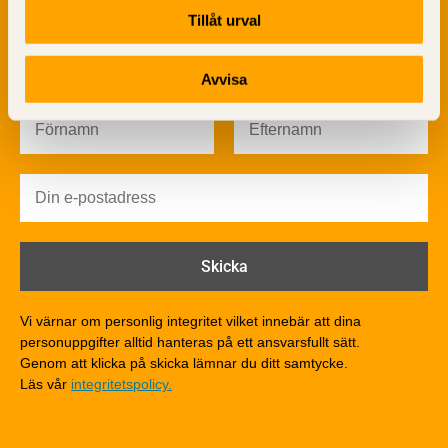
Tillåt urval
Byggfysik
Fukt
Prenumerera på TräGuidens nyhetsbrev!
Värmeisolering och lufttäthet
Avvisa
Ljud
Brandsäkerhet
Brandsäkerhet
Byggnadsklasser och verksamhetsklasser
Brandförlopp i byggnader
Brandtekniska funktionskrav
Brandklasser för material och konstruktioner
Träkonstruktioners brandmotstånd
Detaljlösningar
Vi värnar om personlig integritet vilket innebär att dina
Träytors brandegenskaper
personuppgifter alltid hanteras på ett ansvarsfullt sätt.
Tekniska byten med sprinkler
Genom att klicka på skicka lämnar du ditt samtycke.
Läs vår
integritetspolicy.
Riskvärdering i flervåningsbostadshus
Brandstandarder
Brandstatistik för flervåningsträhus