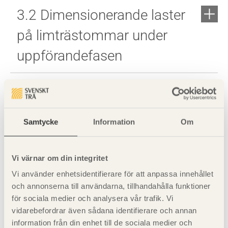
3.2 Dimensionerande laster
på limträstommar under
uppförandefasen
3.3 Stabilitetskontroll av
limträstomme under
Samtycke
Information
Om
uppförandefasen – exempel
Vi värnar om din integritet
3.4 Byggplatstoleranser för
Vi använder enhetsidentifierare för att anpassa innehållet
limträstommar – krav
och annonserna till användarna, tillhandahålla funktioner
för sociala medier och analysera vår trafik. Vi
vidarebefordrar även sådana identifierare och annan
information från din enhet till de sociala medier och