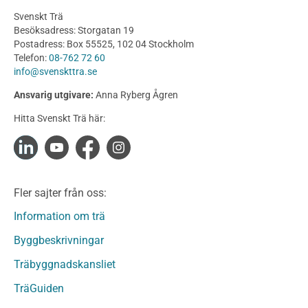
Planering
Svenskt Trä
Utförande
Besöksadress: Storgatan 19
Produkter
Postadress: Box 55525, 102 04 Stockholm
Telefon:
08-762 72 60
Konstruktionsvirke
info@svenskttra.se
Konstruktionsvirke Behandlat
Ansvarig utgivare:
Anna Ryberg Ågren
Konstruktionsvirke Obehandlat
Hitta Svenskt Trä här:
Konstruktionsvirke Fingerskarvat
Konstruktionsvirke Fingerskarvat Obehandlat
Limträ
Limträ Obehandlat
Fler sajter från oss:
Fanerträ
Fanerträ Obehandlat
Information om trä
Träpaneler och utvändigt beklädnadsvirke
Byggbeskrivningar
Träpanel och Utvändig beklädnad Behandlat
Träbyggnadskansliet
Träpanel och utvändig beklädnad Obehandlat
Trägolv
TräGuiden
Trägolv Behandlat