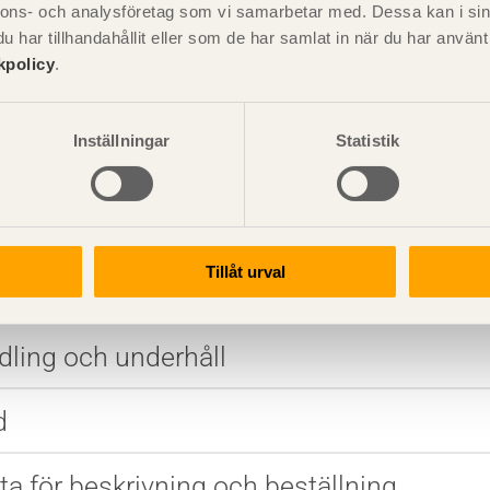
nnons- och analysföretag som vi samarbetar med. Dessa kan i sin
oneringsprogram
har tillhandahållit eller som de har samlat in när du har använ
kpolicy
.
ngsdetaljer
Inställningar
Statistik
tning
ring med hänsyn till brand
Tillåt urval
imträprodukter
ling och underhåll
d
ta för beskrivning och beställning