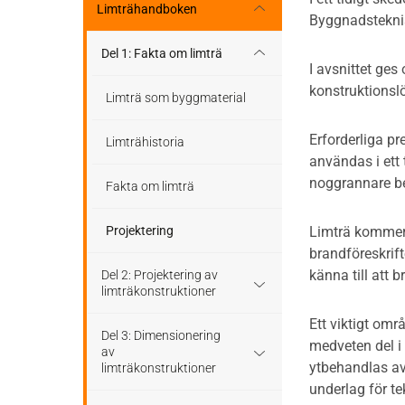
Stomme
Regler och standarder
Limträhandboken
Byggnadsteknis
Tak
Stomkomplettering
Dimensioneringsgång
Del 1: Fakta om limträ
I avsnittet ge
Altaner och balkonger
konstruktionsl
Trädäck
Hållfasthet och bärförmåga
Limträ som byggmaterial
Ljudisolering
Erforderliga pr
Bullerskärmar
Hjälpmedel - tabeller
Limträhistoria
användas i ett 
Bullerskärmar
noggrannare b
Träbroar
Bärverk
Fakta om limträ
Staket, plank och spaljé
Stabilisering och förband
Projektering
Limträ kommer 
brandföreskrift
Träbroar
känna till att 
Beständighet
Del 2: Projektering av
limträkonstruktioner
Beräkningsexempel
Ett viktigt omr
Limträ som
Del 3: Dimensionering
medveten del i 
konstruktionsmaterial
av
ytbehandlas av 
limträkonstruktioner
underlag för te
Dimensionering av trä- och