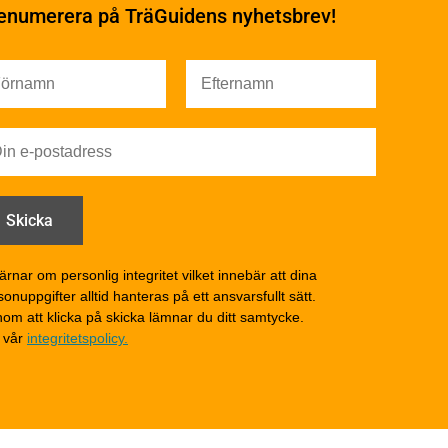
underhåll
enumerera på TräGuidens nyhetsbrev!
Ytbehandling och
underhåll – generellt
Färg
Träskydd
Utförande - utvändigt
Utförande - invändigt
Drift och underhåll
åga
Drift och underhåll –
generellt
Grunder och bjälklag
d
Fasader och väggar
ärnar om personlig integritet vilket innebär att dina
onuppgifter alltid hanteras på ett ansvarsfullt sätt.
Tak
om att klicka på skicka lämnar du ditt samtycke.
Invändigt underhåll
 vår
integritetspolicy.
Altaner, balkonger och
yttertrappor
Om TräGuiden
Kontakta oss