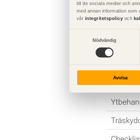
till de sociala medier och a
Exempel på montageplaner
Dimensi
för limträstommar
med annan information som du 
vår
integritetspolicy
och
ka
Anslutni
Samtyckesval
Nödvändig
Måttsät
Projekte
Avvisa
Övriga l
Ytbehand
Träskyd
Checklis