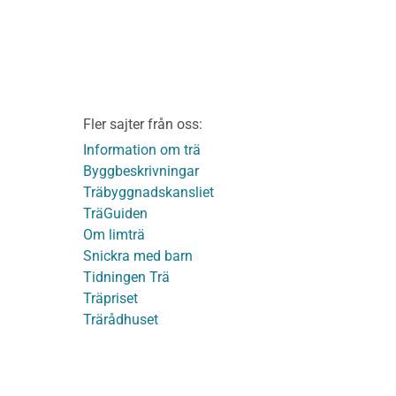
v
Vi som medverkat till
TräGuiden
ontage av
Friskrivningar
Kakor
Integritetspolicy
material
Fler sajter från oss:
Användbara funktioner
KL-trä
på TräGuiden
Information om trä
Byggbeskrivningar
Träbyggnadskansliet
detaljer
TräGuiden
Om limträ
Snickra med barn
Tidningen Trä
Träpriset
t
Trärådhuset
ge