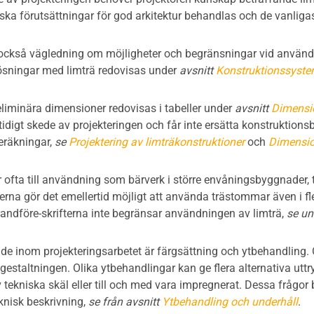
ka förutsättningar för god arkitektur behandlas och de vanliga
s också vägledning om möjligheter och begränsningar vid använd
ösningar med limträ redovisas under
avsnitt
Konstruktionssyst
eliminära dimensioner redovisas i tabeller under
avsnitt
Dimensio
tidigt skede av projekteringen och får inte ersätta konstruktionsb
eräkningar,
se
Projektering av limträkonstruktioner
och
Dimensio
ofta till användning som bärverk i större envåningsbyggnader, 
erna gör det emellertid möjligt att använda trästommar även i fle
brandföre-skrifterna inte begränsar användningen av limträ,
se un
åde inom projekteringsarbetet är färgsättning och ytbehandling.
gestaltningen. Olika ytbehandlingar kan ge flera alternativa uttr
tekniska skäl eller till och med vara impregnerat. Dessa frågor
knisk beskrivning,
se från avsnitt
Ytbehandling och underhåll
.