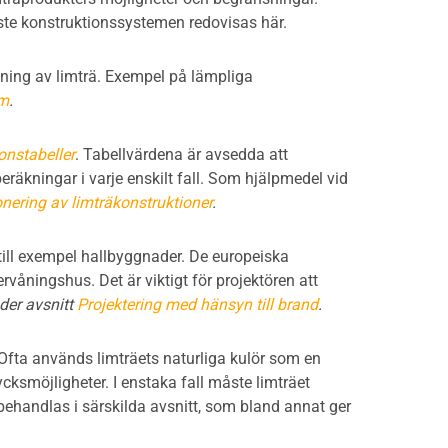
ste konstruktionssystemen redovisas här.
ning av limträ. Exempel på lämpliga
em
.
nstabeller
. Tabellvärdena är avsedda att
eräkningar i varje enskilt fall. Som hjälpmedel vid
nering av limträkonstruktioner
.
till exempel hallbyggnader. De europeiska
rvåningshus. Det är viktigt för projektören att
der avsnitt
Projektering med hänsyn till brand
.
 Ofta används limträets naturliga kulör som en
ycksmöjligheter. I enstaka fall måste limträet
 behandlas i särskilda avsnitt, som bland annat ger