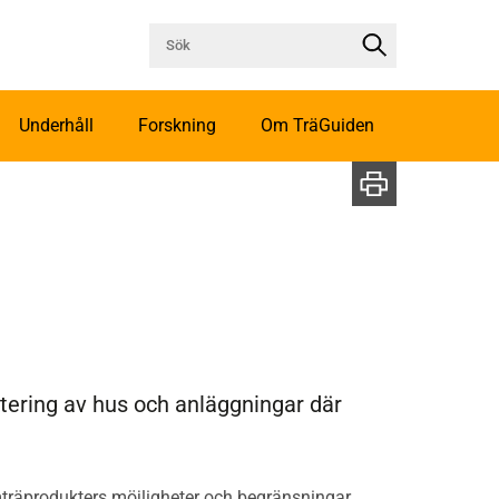
Underhåll
Forskning
Om TräGuiden
ktering av hus och anläggningar där
imträprodukters möjligheter och begränsningar.