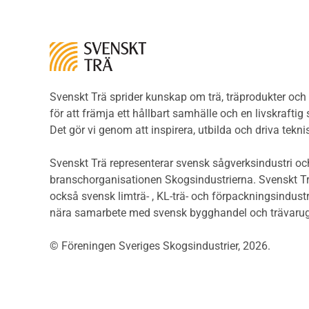
Brandklasser för material och
Träp
konstruktioner
bekl
Träkonstruktioners
Trägo
brandmotstånd
Träg
Detaljlösningar
Träg
Träytors brandegenskaper
Svenskt Trä sprider kunskap om trä, träprodukter oc
Sågat
Tekniska byten med sprinkler
för att främja ett hållbart samhälle och en livskraftig
Såga
Riskvärdering i
Det gör vi genom att inspirera, utbilda och driva tekni
Såga
flervåningsbostadshus
Övrig
Brandstandarder
Svenskt Trä representerar svensk sågverksindustri och
Övri
Brandstatistik för
branschorganisationen Skogsindustrierna. Svenskt Tr
Trall
flervåningsträhus
också svensk limträ- , KL-trä- och förpackningsindustr
Unde
Kontroll av utförande
nära samarbete med svensk bygghandel och trävarug
Spar
Miljö
Läkt
© Föreningen Sveriges Skogsindustrier, 2026.
Miljöeffekter
Form
LCA
Dime
Miljöpolitik och miljömål
Invän
Miljödeklarationer och