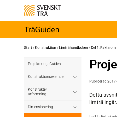
Start
/
Konstruktion
/
Limträhandboken
/
Del 1: Fakta om 
Proje
ProjekteringsGuiden
Konstruktionsexempel
Publicerad 2017
Grundläggning
Konstruktiv
Detta avsni
utformning
limträ ingår
Bjälklag
Grundläggning
Dimensionering
Väggar
I ett tidigt sk