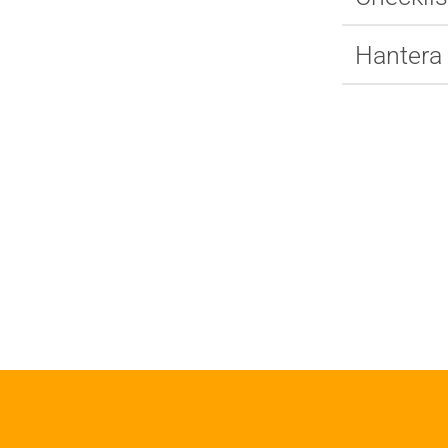
Hantera 
Byggn
Om trä
Plan
Materialet trä
Utfö