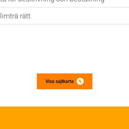
limträ rätt
Visa sajtkarta
ation och utförande
Konstruktiv utformning
ering
Grundläggning
rande
Stomme