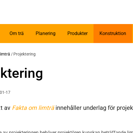
Om trä
Planering
Produkter
Konstruktion
limträ
/
Projektering
ktering
-01-17
tt av
Fakta om limträ
innehåller underlag för proje
.
ede av projekteringen behöver projektören kunskap beträffande l