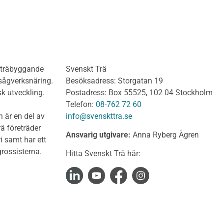
Del 3: Dimensionering a
anel och utvändig
limträkonstruktioner
ädnad Obehandlat
Del 4 : Planering och m
lv
limträkonstruktioner
olv Behandlat
KL-trähandboken
olv Obehandlat
KL-trä som konstruktions
h träbyggande
Svenskt Trä
 virke
Konstruktionssystem för 
 sågverksnäring.
Besöksadress: Storgatan 19
t virke Behandlat
Dimensionering av KL-
sk utveckling.
Postadress: Box 55525, 102 04 Stockholm
träkonstruktioner
t virke Obehandlat
Telefon:
08-762 72 60
Förband och anslutnings
a träprodukter
 är en del av
info@svenskttra.se
Bjälklag
gt byggvirke
ä företräder
Ansvarig utgivare:
Anna Ryberg Ågren
Väggar
i samt har ett
KL-trä och brand
rlagsspont
rossisterna.
Hitta Svenskt Trä här:
KL-trä och ljud
rar
KL-trä och värme och fuk
Upphandling och monta
virke
Takstolshandboken
nsionshyvlat
Bakgrund
diga panelbrädor