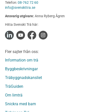
Telefon:
08-762 72 60
Konstruktionsvirke
info@svenskttra.se
Konstruktionsvirke Behandlat
Ansvarig utgivare:
Anna Ryberg Ågren
Konstruktionsvirke Obehandlat
Hitta Svenskt Trä här:
Konstruktionsvirke Fingerskarvat
Konstruktionsvirke Fingerskarvat Obehandlat
Limträ
Limträ Obehandlat
Fler sajter från oss:
Fanerträ
Fanerträ Obehandlat
Information om trä
Träpaneler och utvändigt beklädnadsvirke
Byggbeskrivningar
Träpanel och Utvändig beklädnad Behandlat
Träbyggnadskansliet
Träpanel och utvändig beklädnad Obehandlat
Trägolv
TräGuiden
Trägolv Behandlat
Om limträ
Trägolv Obehandlat
Snickra med barn
Sågat virke
Sågat virke Behandlat