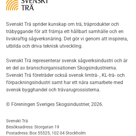
LCA
Miljöpolitik och miljömål
Miljödeklarationer och märkning
Svenskt Trä sprider kunskap om trä, träprodukter och
Termer och förkortningar
träbyggande för att främja ett hållbart samhälle och en
livskraftig sågverksnäring. Det gör vi genom att inspirera,
Planering
utbilda och driva teknisk utveckling.
Planera ett träbygge
Klimatkalkylator hallar
Svenskt Trä representerar svensk sågverksindustri och är
Projektering av trähus - generellt
en del av branschorganisationen Skogsindustrierna.
Byggsystem
Svenskt Trä företräder också svensk limträ- , KL-trä- och
förpackningsindustri samt har ett nära samarbete med
Fasadsystem i skivmaterial
svensk bygghandel och trävarugrossisterna.
Bullerskärmar och andra utomhuskonstruktioner
Träbroar
© Föreningen Sveriges Skogsindustrier, 2026.
Byggnation och utförande
Planering
Svenskt Trä
Utförande
Besöksadress: Storgatan 19
Produkter
Postadress: Box 55525, 102 04 Stockholm