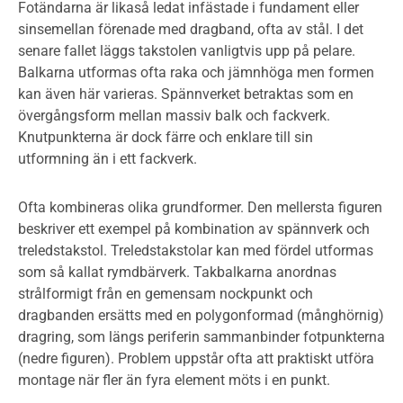
Fotändarna är likaså ledat infästade i fundament eller
sinsemellan förenade med dragband, ofta av stål. I det
senare fallet läggs takstolen vanligtvis upp på pelare.
Balkarna utformas ofta raka och jämnhöga men formen
kan även här varieras. Spännverket betraktas som en
övergångsform mellan massiv balk och fackverk.
Knutpunkterna är dock färre och enklare till sin
utformning än i ett fackverk.
Ofta kombineras olika grundformer. Den mellersta figuren
beskriver ett exempel på kombination av spännverk och
treledstakstol. Treledstakstolar kan med fördel utformas
som så kallat rymdbärverk. Takbalkarna anordnas
strålformigt från en gemensam nockpunkt och
dragbanden ersätts med en polygonformad (månghörnig)
dragring, som längs periferin sammanbinder fotpunkterna
(nedre figuren). Problem uppstår ofta att praktiskt utföra
montage när fler än fyra element möts i en punkt.