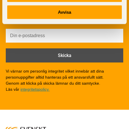
Värmeisolering och lufttäthet
Ljud
Avvisa
Brandsäkerhet
Brandsäkerhet
Byggnadsklasser och verksamhetsklasser
Brandförlopp i byggnader
Brandtekniska funktionskrav
Brandklasser för material och konstruktioner
Träkonstruktioners brandmotstånd
Detaljlösningar
Vi värnar om personlig integritet vilket innebär att dina
Träytors brandegenskaper
personuppgifter alltid hanteras på ett ansvarsfullt sätt.
Tekniska byten med sprinkler
Genom att klicka på skicka lämnar du ditt samtycke.
Läs vår
integritetspolicy.
Riskvärdering i flervåningsbostadshus
Brandstandarder
Brandstatistik för flervåningsträhus
Kontroll av utförande
Miljö
Miljöeffekter