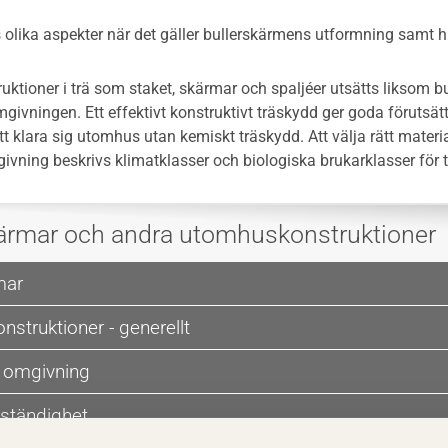
olika aspekter när det gäller bullerskärmens utformning samt 
ktioner i trä som staket, skärmar och spaljéer utsätts liksom 
givningen. Ett effektivt konstruktivt träskydd ger goda förutsät
t klara sig utomhus utan kemiskt träskydd. Att välja rätt materia
ivning beskrivs klimatklasser och biologiska brukarklasser för t
kärmar och andra utomhuskonstruktioner
mar
struktioner - generellt
 omgivning
eständighet