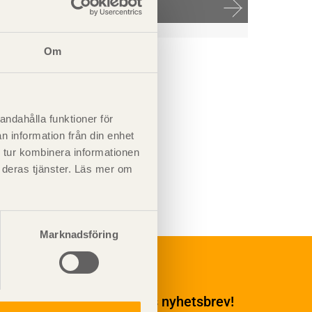
Om
andahålla funktioner för
n information från din enhet
 tur kombinera informationen
t deras tjänster. Läs mer om
Marknadsföring
Underhåll
Ytbehandling och
underhåll
enumerera på TräGuidens nyhetsbrev!
Ytbehandling och