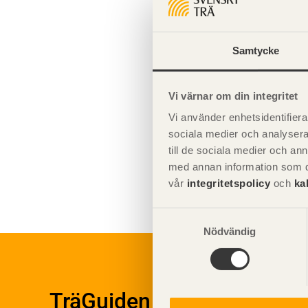
Kemiskt be
Samtycke
Vi värnar om din integritet
Vi använder enhetsidentifierar
sociala medier och analysera 
till de sociala medier och a
med annan information som du 
vår
integritetspolicy
och
ka
Samtyckesval
Nödvändig
Byggn
Om trä
Plan
Materialet trä
Utfö
Skogsbruk
TräGuiden är den digitala 
Produ