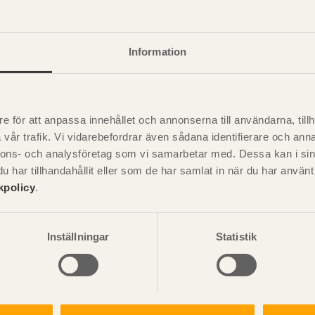
handlat trä
Information
e för att anpassa innehållet och annonserna till användarna, tillh
vår trafik. Vi vidarebefordrar även sådana identifierare och anna
nnons- och analysföretag som vi samarbetar med. Dessa kan i sin
har tillhandahållit eller som de har samlat in när du har använ
Visa sajtkarta
kpolicy
.
Inställningar
Statistik
ation och utförande
Konstruktiv utformning
ering
Grundläggning
rande
Stomme
handboken för trä och
Pr
Stomkomplettering
kter