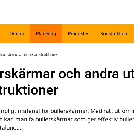
Om trä
Planering
Produkter
Konstruktion
ch andra utomhuskonstruktioner
erskärmar och andra 
truktioner
ämpligt material för bullerskärmar. Med rätt utform
 kan man få bullerskärmar som ger effektiv bulle
ltalande.