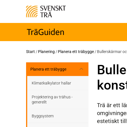
Start
/
Planering
/
Planera ett träbygge
/
Bullerskärmar o
Bull
Planera ett träbygge
kons
Klimatkalkylator hallar
Projektering av trähus -
generellt
Trä är ett l
omgivningen
Byggsystem
estetiskt til