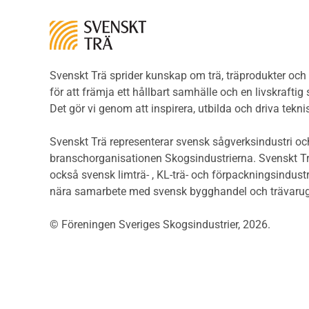
konstruktioner
bekl
Träkonstruktioners
Trägo
brandmotstånd
Träg
Detaljlösningar
Träg
Träytors brandegenskaper
Svenskt Trä sprider kunskap om trä, träprodukter oc
Sågat
Tekniska byten med sprinkler
för att främja ett hållbart samhälle och en livskraftig
Såga
Riskvärdering i
Det gör vi genom att inspirera, utbilda och driva tekni
Såga
flervåningsbostadshus
Övrig
Brandstandarder
Svenskt Trä representerar svensk sågverksindustri och
Övri
Brandstatistik för
branschorganisationen Skogsindustrierna. Svenskt Tr
Trall
flervåningsträhus
också svensk limträ- , KL-trä- och förpackningsindustr
Unde
Kontroll av utförande
nära samarbete med svensk bygghandel och trävarug
Spar
Miljö
Läkt
© Föreningen Sveriges Skogsindustrier, 2026.
Miljöeffekter
Form
LCA
Dime
Miljöpolitik och miljömål
Invän
Miljödeklarationer och
märkning
Trälis