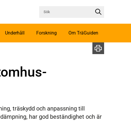
Underhåll
Forskning
Om TräGuiden
utomhus­
ning, träskydd och anpassning till
rdämpning, har god beständighet och är