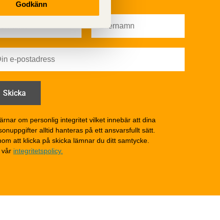
Godkänn
underhåll – generellt
Färg
Träskydd
Utförande - utvändigt
Utförande - invändigt
Drift och underhåll
åga
Drift och underhåll –
generellt
Grunder och bjälklag
d
Fasader och väggar
ärnar om personlig integritet vilket innebär att dina
onuppgifter alltid hanteras på ett ansvarsfullt sätt.
Tak
om att klicka på skicka lämnar du ditt samtycke.
Invändigt underhåll
 vår
integritetspolicy.
Altaner, balkonger och
yttertrappor
Om TräGuiden
Kontakta oss
v
Vi som medverkat till