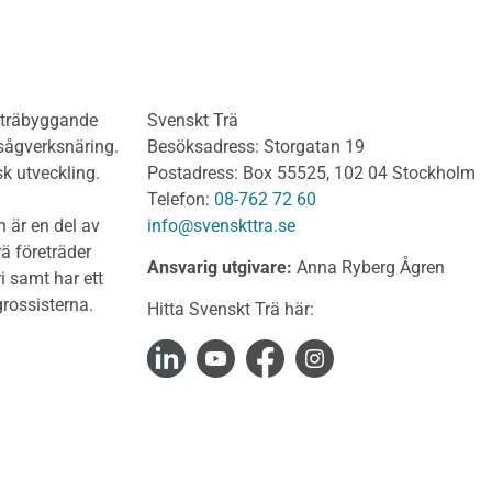
ädnad Obehandlat
Del 4 : Planering och m
lv
limträkonstruktioner
olv Behandlat
KL-trähandboken
olv Obehandlat
KL-trä som konstruktions
h träbyggande
Svenskt Trä
 virke
Konstruktionssystem för 
 sågverksnäring.
Besöksadress: Storgatan 19
t virke Behandlat
Dimensionering av KL-
sk utveckling.
Postadress: Box 55525, 102 04 Stockholm
träkonstruktioner
t virke Obehandlat
Telefon:
08-762 72 60
Förband och anslutnings
a träprodukter
 är en del av
info@svenskttra.se
Bjälklag
gt byggvirke
ä företräder
Ansvarig utgivare:
Anna Ryberg Ågren
Väggar
i samt har ett
KL-trä och brand
rlagsspont
rossisterna.
Hitta Svenskt Trä här:
KL-trä och ljud
rar
KL-trä och värme och fuk
Upphandling och monta
virke
Takstolshandboken
nsionshyvlat
Bakgrund
diga panelbrädor
Trä och miljö
ter