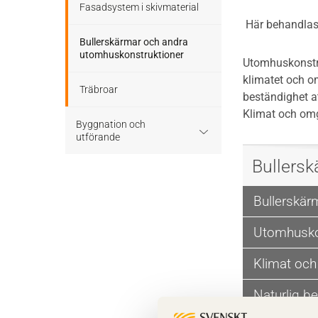
Fasadsystem i skivmaterial
Här behandlas 
Bullerskärmar och andra
utomhuskonstruktioner
Utomhuskonstru
klimatet och om
Träbroar
beständighet at
Klimat och omg
Byggnation och
utförande
Bullers
Planering
Bullerskär
Utförande
Utomhuskon
Klimat och
Naturlig b