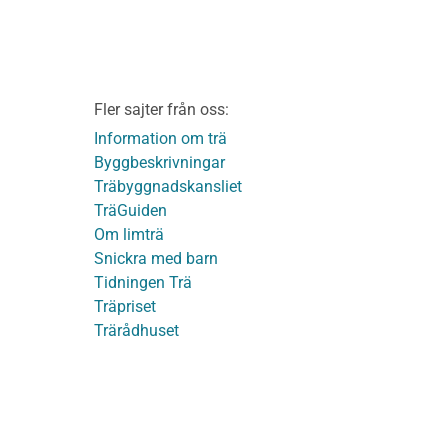
TräGuiden
ontage av
Friskrivningar
Kakor
Integritetspolicy
material
Fler sajter från oss:
Användbara funktioner
KL-trä
på TräGuiden
Information om trä
Byggbeskrivningar
Träbyggnadskansliet
detaljer
TräGuiden
Om limträ
Snickra med barn
Tidningen Trä
Träpriset
t
Trärådhuset
ge