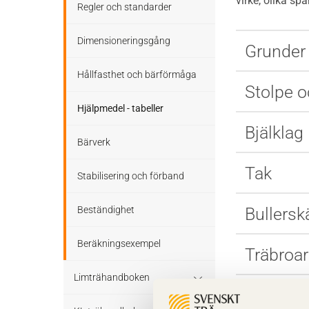
virke, olika sp
Stomme
Regler och standarder
Tak
Stomkomplettering
Dimensioneringsgång
Grunder
Altaner och balkonger
Trädäck
Hållfasthet och bärförmåga
Stolpe o
Ljudisolering
Bullerskärmar
Hjälpmedel - tabeller
Bjälklag
Bullerskärmar
Träbroar
Bärverk
Staket, plank och spaljé
Tak
Stabilisering och förband
Träbroar
Beständighet
Bullersk
Beräkningsexempel
Träbroar
Limträhandboken