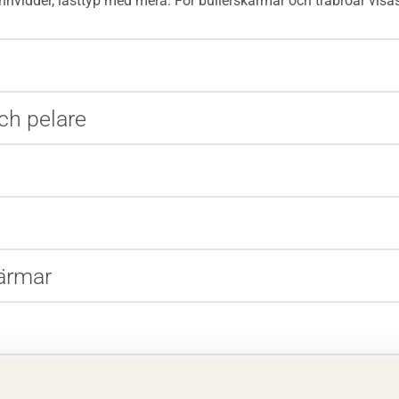
ännvidder, lasttyp med mera. För bullerskärmar och träbroar visas
ch pelare
ärmar