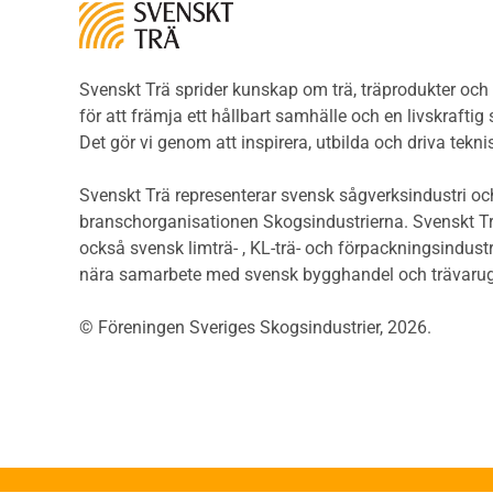
Träkonstruktioners
Trägo
brandmotstånd
Egenkontroll av
Träg
limträmontage
Limträ och brand
Detaljlösningar
Träg
Träytors brandegenskaper
Svenskt Trä sprider kunskap om trä, träprodukter oc
Sågat
Avslutning av färdigställt
Tekniska byten med sprinkler
för att främja ett hållbart samhälle och en livskraftig
Såga
limträmontage
Riskvärdering i
Det gör vi genom att inspirera, utbilda och driva tekni
Såga
flervåningsbostadshus
Ytbehandling av limträ
Övrig
Brandstandarder
Svenskt Trä representerar svensk sågverksindustri och
Övri
Brandstatistik för
branschorganisationen Skogsindustrierna. Svenskt Tr
Exempel på montageplaner för
Trall
flervåningsträhus
också svensk limträ- , KL-trä- och förpackningsindustr
limträstommar
Unde
Kontroll av utförande
nära samarbete med svensk bygghandel och trävarug
Spar
Miljö
Läkt
© Föreningen Sveriges Skogsindustrier, 2026.
Miljöeffekter
Form
LCA
Dime
Miljöpolitik och miljömål
Invän
Miljödeklarationer och
märkning
Trälis
Termer och förkortningar
Lättb