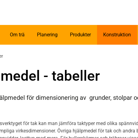
Om trä
Planering
Produkter
Konstruktion
er
medel - tabeller
älpmedel för dimensionering av grunder, stolpar oc
verktyget för tak kan man jämföra taktyper med olika spännvid
ämpliga virkesdimensioner. Övriga hjälpmedel för tak och andra 