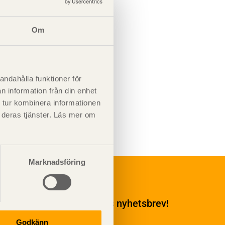
Om
andahålla funktioner för
n information från din enhet
 tur kombinera informationen
t deras tjänster. Läs mer om
Marknadsföring
Underhåll
Ytbehandling och
underhåll
enumerera på TräGuidens nyhetsbrev!
Ytbehandling och
underhåll – generellt
Godkänn