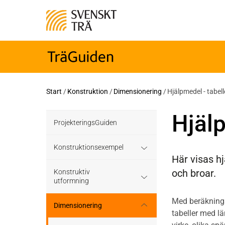
Start
/
Konstruktion
/
Dimensionering
/
Hjälpmedel - tabell
Hjälp
ProjekteringsGuiden
Konstruktionsexempel
Här visas hj
och broar.
Grundläggning
Konstruktiv
utformning
Bjälklag
Med beräknings
Grundläggning
Dimensionering
tabeller med l
Väggar