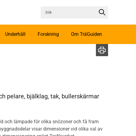
Underhåll
Forskning
Om TräGuiden
h pelare, bjälklag, tak, bullerskärmar
d och lämpade för olika snözoner och få fram
byggnadsdelar visar dimensioner vid olika val av