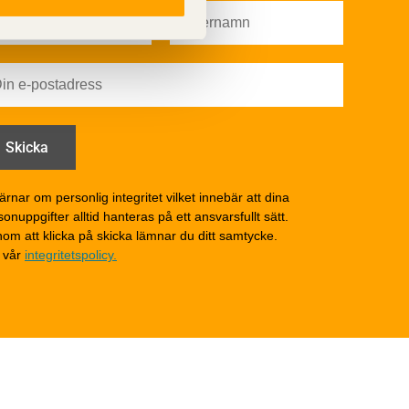
Färg
Träskydd
Utförande - utvändigt
Utförande - invändigt
Drift och underhåll
åga
Drift och underhåll –
generellt
Grunder och bjälklag
d
Fasader och väggar
ärnar om personlig integritet vilket innebär att dina
onuppgifter alltid hanteras på ett ansvarsfullt sätt.
Tak
om att klicka på skicka lämnar du ditt samtycke.
Invändigt underhåll
 vår
integritetspolicy.
Altaner, balkonger och
yttertrappor
Om TräGuiden
Kontakta oss
v
Vi som medverkat till
TräGuiden
ontage av