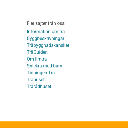
Friskrivningar
Kakor
Integritetspolicy
material
Fler sajter från oss:
Användbara funktioner
KL-trä
på TräGuiden
Information om trä
Byggbeskrivningar
Träbyggnadskansliet
detaljer
TräGuiden
Om limträ
Snickra med barn
Tidningen Trä
Träpriset
t
Trärådhuset
ge