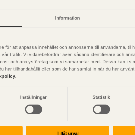
Information
e för att anpassa innehållet och annonserna till användarna, tillh
vår trafik. Vi vidarebefordrar även sådana identifierare och anna
nnons- och analysföretag som vi samarbetar med. Dessa kan i sin
Visa sajtkarta
har tillhandahållit eller som de har samlat in när du har använ
kpolicy
.
Inställningar
Statistik
ation och utförande
Konstruktiv utformning
ering
Grundläggning
rande
Stomme
handboken för trä och
Pr
Stomkomplettering
kter
Trädäck
Tillåt urval
ruktionsvirke