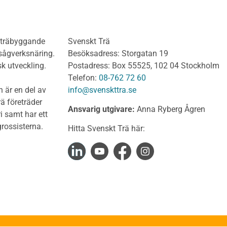
lv
limträkonstruktioner
olv Behandlat
KL-trähandboken
olv Obehandlat
KL-trä som konstruktions
h träbyggande
Svenskt Trä
 virke
Konstruktionssystem för 
 sågverksnäring.
Besöksadress: Storgatan 19
t virke Behandlat
Dimensionering av KL-
sk utveckling.
Postadress: Box 55525, 102 04 Stockholm
träkonstruktioner
t virke Obehandlat
Telefon:
08-762 72 60
Förband och anslutnings
a träprodukter
 är en del av
info@svenskttra.se
Bjälklag
gt byggvirke
ä företräder
Ansvarig utgivare:
Anna Ryberg Ågren
Väggar
i samt har ett
KL-trä och brand
rlagsspont
rossisterna.
Hitta Svenskt Trä här:
KL-trä och ljud
rar
KL-trä och värme och fuk
Upphandling och monta
virke
Takstolshandboken
nsionshyvlat
Bakgrund
diga panelbrädor
Trä och miljö
ter
Takstolar
alkar