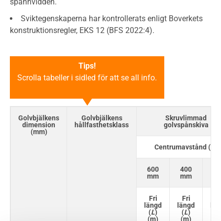
spännvidden.
Sviktegenskaperna har kontrollerats enligt Boverkets
konstruktionsregler, EKS 12 (BFS 2022:4).
Tips!
Scrolla tabeller i sidled för att se all info.
Golvbjälkens
Golvbjälkens
Skruvlimmad
dimension
hållfasthetsklass
golvspånskiva
(mm)
Centrumavstånd (
C
)
600
400
30
mm
mm
m
Fri
Fri
Fr
längd
längd
län
(
L
)
(
L
)
(
L
(m)
(m)
(m