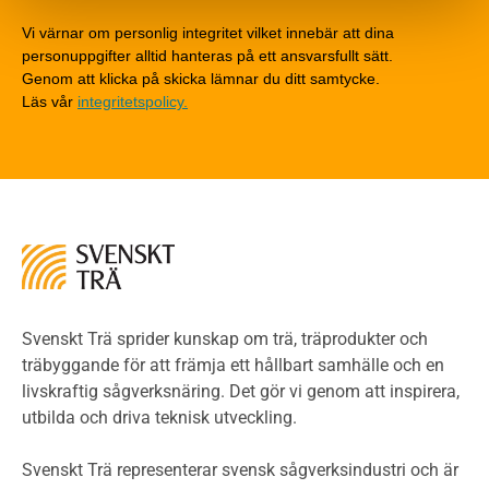
Detaljlösningar
Vi värnar om personlig integritet vilket innebär att dina
Träytors brandegenskaper
personuppgifter alltid hanteras på ett ansvarsfullt sätt.
Tekniska byten med sprinkler
Genom att klicka på skicka lämnar du ditt samtycke.
Läs vår
integritetspolicy.
Riskvärdering i flervåningsbostadshus
Brandstandarder
Brandstatistik för flervåningsträhus
Kontroll av utförande
Miljö
Miljöeffekter
LCA
Miljöpolitik och miljömål
Miljödeklarationer och märkning
Svenskt Trä sprider kunskap om trä, träprodukter och
Termer och förkortningar
träbyggande för att främja ett hållbart samhälle och en
livskraftig sågverksnäring. Det gör vi genom att inspirera,
Planering
utbilda och driva teknisk utveckling.
Planera ett träbygge
Klimatkalkylator hallar
Svenskt Trä representerar svensk sågverksindustri och är