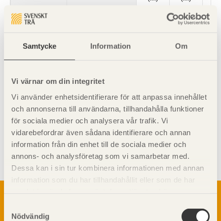
45
x 120
C24
4,03
4,24
4,
Observera
Konstruktionsvirke med större längd än 5 400
145
C24
4,83
5,03
5,
mm är ofta fingerskarvat.
Samtycke
Information
Om
170
C24
5,56
5,83
6,
Vi värnar om din integritet
195
C24
6,29
6,65
7,
Vi använder enhetsidentifierare för att anpassa innehållet
och annonserna till användarna, tillhandahålla funktioner
220
C24
7,02
7,47
8,
för sociala medier och analysera vår trafik. Vi
245
C24
7,76
8,31
9,
vidarebefordrar även sådana identifierare och annan
Visa sajtkarta
information från din enhet till de sociala medier och
70
x 220
C24
7,83
8,44
9,
annons- och analysföretag som vi samarbetar med.
Dessa kan i sin tur kombinera informationen med annan
45
x 120
C14
3,61
3,84
4,
information som du har tillhandahållit eller som de har
Om trä
samlat in när du har använt deras tjänster. Läs mer om
145
C14
4,34
4,53
4,
vår
integritetspolicy
och
kakpolicy
.
Samtyckesval
Materialet trä
TräGuiden är den digitala handboken för trä och
Nödvändig
170
C14
5,02
5,23
5,