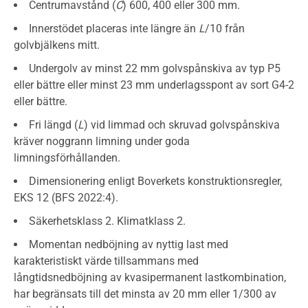
Centrumavstånd (
C
) 600, 400 eller 300 mm.
Innerstödet placeras inte längre än
L
/10 från
golvbjälkens mitt.
Undergolv av minst 22 mm golvspånskiva av typ P5
eller bättre eller minst 23 mm underlagsspont av sort G4-2
eller bättre.
Fri längd (
L
) vid limmad och skruvad golvspånskiva
kräver noggrann limning under goda
limningsförhållanden.
Dimensionering enligt Boverkets konstruktionsregler,
EKS 12 (BFS 2022:4).
Säkerhetsklass 2. Klimatklass 2.
Momentan nedböjning av nyttig last med
karakteristiskt värde tillsammans med
långtidsnedböjning av kvasipermanent lastkombination,
har begränsats till det minsta av 20 mm eller 1/300 av