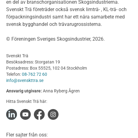
Projektering av trähus - generellt
en del av branschorganisationen Skogsindustrierna.
Byggsystem
Svenskt Trä företräder också svensk limträ- , KL-trä- och
förpackningsindustri samt har ett nära samarbete med
Fasadsystem i skivmaterial
svensk bygghandel och trävarugrossisterna.
Bullerskärmar och andra utomhuskonstruktioner
Träbroar
© Föreningen Sveriges Skogsindustrier, 2026.
Byggnation och utförande
Planering
Svenskt Trä
Utförande
Besöksadress: Storgatan 19
Produkter
Postadress: Box 55525, 102 04 Stockholm
Telefon:
08-762 72 60
Konstruktionsvirke
info@svenskttra.se
Konstruktionsvirke Behandlat
Ansvarig utgivare:
Anna Ryberg Ågren
Konstruktionsvirke Obehandlat
Hitta Svenskt Trä här:
Konstruktionsvirke Fingerskarvat
Konstruktionsvirke Fingerskarvat Obehandlat
Limträ
Limträ Obehandlat
Fler sajter från oss:
Fanerträ