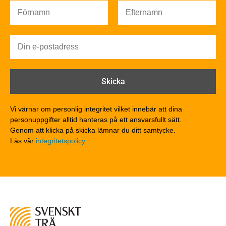
Brandsäkerhet
Brandsäkerhet
Byggnadsklasser och verksamhetsklasser
Brandförlopp i byggnader
Brandtekniska funktionskrav
Brandklasser för material och konstruktioner
Träkonstruktioners brandmotstånd
Detaljlösningar
Vi värnar om personlig integritet vilket innebär att dina
Träytors brandegenskaper
personuppgifter alltid hanteras på ett ansvarsfullt sätt.
Tekniska byten med sprinkler
Genom att klicka på skicka lämnar du ditt samtycke.
Läs vår
integritetspolicy.
Riskvärdering i flervåningsbostadshus
Brandstandarder
Brandstatistik för flervåningsträhus
Kontroll av utförande
Miljö
Miljöeffekter
LCA