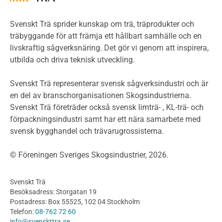
Miljöpolitik och miljömål
Miljödeklarationer och märkning
Svenskt Trä sprider kunskap om trä, träprodukter och
Termer och förkortningar
träbyggande för att främja ett hållbart samhälle och en
livskraftig sågverksnäring. Det gör vi genom att inspirera,
Planering
utbilda och driva teknisk utveckling.
Planera ett träbygge
Klimatkalkylator hallar
Svenskt Trä representerar svensk sågverksindustri och är
Projektering av trähus - generellt
en del av branschorganisationen Skogsindustrierna.
Byggsystem
Svenskt Trä företräder också svensk limträ- , KL-trä- och
förpackningsindustri samt har ett nära samarbete med
Fasadsystem i skivmaterial
svensk bygghandel och trävarugrossisterna.
Bullerskärmar och andra utomhuskonstruktioner
Träbroar
© Föreningen Sveriges Skogsindustrier, 2026.
Byggnation och utförande
Planering
Svenskt Trä
Utförande
Besöksadress: Storgatan 19
Produkter
Postadress: Box 55525, 102 04 Stockholm
Telefon:
08-762 72 60
Konstruktionsvirke
info@svenskttra.se