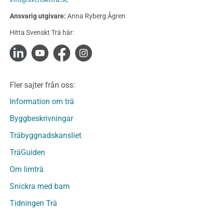
Konstruktionsvirke Behandlat
Ansvarig utgivare:
Anna Ryberg Ågren
Konstruktionsvirke Obehandlat
Hitta Svenskt Trä här:
Konstruktionsvirke Fingerskarvat
Konstruktionsvirke Fingerskarvat Obehandlat
Limträ
Limträ Obehandlat
Fler sajter från oss:
Fanerträ
Fanerträ Obehandlat
Information om trä
Träpaneler och utvändigt beklädnadsvirke
Byggbeskrivningar
Träpanel och Utvändig beklädnad Behandlat
Träbyggnadskansliet
Träpanel och utvändig beklädnad Obehandlat
Trägolv
TräGuiden
Trägolv Behandlat
Om limträ
Trägolv Obehandlat
Snickra med barn
Sågat virke
Sågat virke Behandlat
Tidningen Trä
Sågat virke Obehandlat