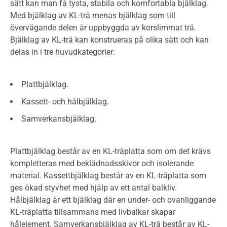
sätt kan man få tysta, stabila och komfortabla bjälklag.
Med bjälklag av KL-trä menas bjälklag som till
övervägande delen är uppbyggda av korslimmat trä.
Bjälklag av KL-trä kan konstrueras på olika sätt och kan
delas in i tre huvudkategorier:
Plattbjälklag.
Kassett- och hålbjälklag.
Samverkansbjälklag.
Plattbjälklag består av en KL-träplatta som om det krävs
kompletteras med beklädnadsskivor och isolerande
material. Kassettbjälklag består av en KL-träplatta som
ges ökad styvhet med hjälp av ett antal balkliv.
Hålbjälklag är ett bjälklag där en under- och ovanliggande
KL-träplatta tillsammans med livbalkar skapar
hålelement. Samverkansbjälklag av KL-trä består av KL-