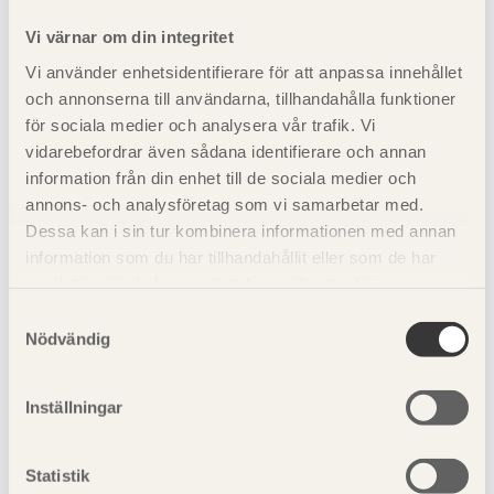
5.4 Brand
Vi värnar om din integritet
Vi använder enhetsidentifierare för att anpassa innehållet
5.5 Ljud
och annonserna till användarna, tillhandahålla funktioner
för sociala medier och analysera vår trafik. Vi
vidarebefordrar även sådana identifierare och annan
5.6 Utförande och
information från din enhet till de sociala medier och
annons- och analysföretag som vi samarbetar med.
detaljlösningar
Dessa kan i sin tur kombinera informationen med annan
information som du har tillhandahållit eller som de har
5.7 Beräkningsexempel
samlat in när du har använt deras tjänster. Läs mer om
vår
integritetspolicy
och
kakpolicy
.
Samtyckesval
Nödvändig
Inställningar
Statistik