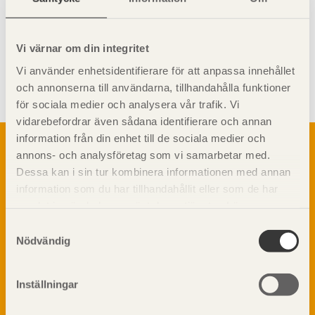
Vi värnar om din integritet
Visa sajtkarta
Vi använder enhetsidentifierare för att anpassa innehållet
och annonserna till användarna, tillhandahålla funktioner
för sociala medier och analysera vår trafik. Vi
vidarebefordrar även sådana identifierare och annan
Om trä
information från din enhet till de sociala medier och
annons- och analysföretag som vi samarbetar med.
Materialet trä
TräGuiden är den digitala handboken för trä och
Dessa kan i sin tur kombinera informationen med annan
Skogsbruk
träbyggande och innehåller information om
information som du har tillhandahållit eller som de har
Barrträdets uppbyggnad
materialet trä samt instruktioner för byggande
samlat in när du har använt deras tjänster. Läs mer om
med trä.
Träets egenskaper och kvalitet
vår
integritetspolicy
och
kakpolicy
.
Samtyckesval
Sågverksprocessen
Nödvändig
Träbaserade produkter
Dela på
Kemisk behandling
Inställningar
Fakta om Limträ
Byggfysik