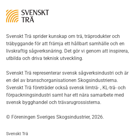
Miljö
Miljöeffekter
LCA
Miljöpolitik och miljömål
Miljödeklarationer och märkning
Svenskt Trä sprider kunskap om trä, träprodukter och
Termer och förkortningar
träbyggande för att främja ett hållbart samhälle och en
livskraftig sågverksnäring. Det gör vi genom att inspirera,
Planering
utbilda och driva teknisk utveckling.
Planera ett träbygge
Klimatkalkylator hallar
Svenskt Trä representerar svensk sågverksindustri och är
Projektering av trähus - generellt
en del av branschorganisationen Skogsindustrierna.
Byggsystem
Svenskt Trä företräder också svensk limträ- , KL-trä- och
förpackningsindustri samt har ett nära samarbete med
Fasadsystem i skivmaterial
svensk bygghandel och trävarugrossisterna.
Bullerskärmar och andra utomhuskonstruktioner
Träbroar
© Föreningen Sveriges Skogsindustrier, 2026.
Byggnation och utförande
Planering
Svenskt Trä