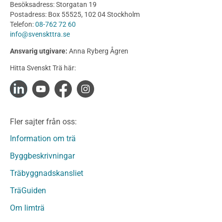
Utförande
Besöksadress: Storgatan 19
Produkter
Postadress: Box 55525, 102 04 Stockholm
Telefon:
08-762 72 60
Konstruktionsvirke
info@svenskttra.se
Konstruktionsvirke Behandlat
Ansvarig utgivare:
Anna Ryberg Ågren
Konstruktionsvirke Obehandlat
Hitta Svenskt Trä här:
Konstruktionsvirke Fingerskarvat
Konstruktionsvirke Fingerskarvat Obehandlat
Limträ
Limträ Obehandlat
Fler sajter från oss:
Fanerträ
Fanerträ Obehandlat
Information om trä
Träpaneler och utvändigt beklädnadsvirke
Byggbeskrivningar
Träpanel och Utvändig beklädnad Behandlat
Träbyggnadskansliet
Träpanel och utvändig beklädnad Obehandlat
Trägolv
TräGuiden
Trägolv Behandlat
Om limträ
Trägolv Obehandlat