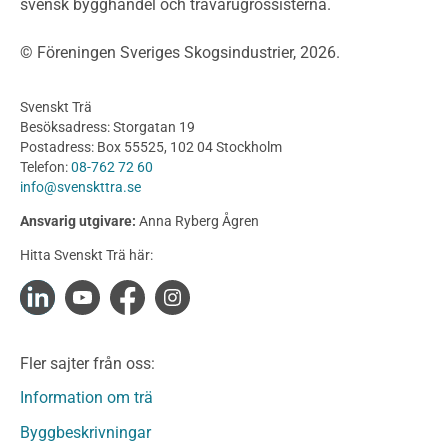
svensk bygghandel och trävarugrossisterna.
Bullerskärmar och andra utomhuskonstruktioner
Träbroar
© Föreningen Sveriges Skogsindustrier, 2026.
Byggnation och utförande
Planering
Svenskt Trä
Utförande
Besöksadress: Storgatan 19
Produkter
Postadress: Box 55525, 102 04 Stockholm
Telefon:
08-762 72 60
Konstruktionsvirke
info@svenskttra.se
Konstruktionsvirke Behandlat
Ansvarig utgivare:
Anna Ryberg Ågren
Konstruktionsvirke Obehandlat
Hitta Svenskt Trä här:
Konstruktionsvirke Fingerskarvat
Konstruktionsvirke Fingerskarvat Obehandlat
Limträ
Limträ Obehandlat
Fler sajter från oss:
Fanerträ
Fanerträ Obehandlat
Information om trä
Träpaneler och utvändigt beklädnadsvirke
Byggbeskrivningar
Träpanel och Utvändig beklädnad Behandlat