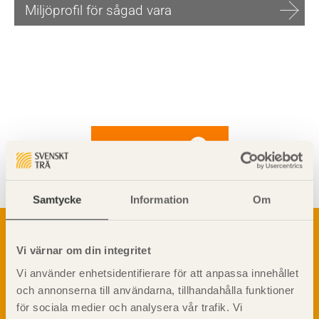
Miljöprofil för sågad vara
Visa sajtkarta
Samtycke
Information
Om
Om trä
Materialet trä
Vi värnar om din integritet
TräGuiden är den digitala handboken för trä och
Skogsbruk
träbyggande och innehåller information om
Vi använder enhetsidentifierare för att anpassa innehållet
Barrträdets uppbyggnad
materialet trä samt instruktioner för byggande
och annonserna till användarna, tillhandahålla funktioner
med trä.
Träets egenskaper och kvalitet
för sociala medier och analysera vår trafik. Vi