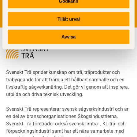
Godkänn
Läs vår
integritetspolicy.
Riskvärdering i flervåningsbostadshus
Brandstandarder
Tillåt urval
Brandstatistik för flervåningsträhus
Kontroll av utförande
Avvisa
Miljö
Miljöeffekter
LCA
Miljöpolitik och miljömål
Miljödeklarationer och märkning
Svenskt Trä sprider kunskap om trä, träprodukter och
Termer och förkortningar
träbyggande för att främja ett hållbart samhälle och en
livskraftig sågverksnäring. Det gör vi genom att inspirera,
Planering
utbilda och driva teknisk utveckling.
Planera ett träbygge
Klimatkalkylator hallar
Svenskt Trä representerar svensk sågverksindustri och är
Projektering av trähus - generellt
en del av branschorganisationen Skogsindustrierna.
Byggsystem
Svenskt Trä företräder också svensk limträ- , KL-trä- och
förpackningsindustri samt har ett nära samarbete med
Fasadsystem i skivmaterial