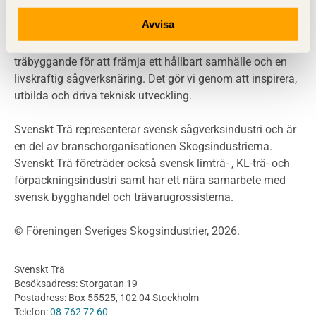
LCA
Miljöpolitik och miljömål
Avvisa
Miljödeklarationer och märkning
Svenskt Trä sprider kunskap om trä, träprodukter och
Termer och förkortningar
träbyggande för att främja ett hållbart samhälle och en
livskraftig sågverksnäring. Det gör vi genom att inspirera,
Planering
utbilda och driva teknisk utveckling.
Planera ett träbygge
Klimatkalkylator hallar
Svenskt Trä representerar svensk sågverksindustri och är
Projektering av trähus - generellt
en del av branschorganisationen Skogsindustrierna.
Byggsystem
Svenskt Trä företräder också svensk limträ- , KL-trä- och
förpackningsindustri samt har ett nära samarbete med
Fasadsystem i skivmaterial
svensk bygghandel och trävarugrossisterna.
Bullerskärmar och andra utomhuskonstruktioner
Träbroar
© Föreningen Sveriges Skogsindustrier, 2026.
Byggnation och utförande
Planering
Svenskt Trä
Utförande
Besöksadress: Storgatan 19
Produkter
Postadress: Box 55525, 102 04 Stockholm
Telefon:
08-762 72 60