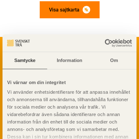
Visa sajtkarta
Om trä
Materialet trä
TräGuiden är den digitala handboken för trä och
Samtycke
Information
Om
Skogsbruk
träbyggande och innehåller information om
Barrträdets uppbyggnad
materialet trä samt instruktioner för byggande
med trä.
Träets egenskaper och kvalitet
Vi värnar om din integritet
Sågverksprocessen
Vi använder enhetsidentifierare för att anpassa innehållet
Träbaserade produkter
Dela på
och annonserna till användarna, tillhandahålla funktioner
Kemisk behandling
för sociala medier och analysera vår trafik. Vi
Fakta om Limträ
vidarebefordrar även sådana identifierare och annan
Byggfysik
information från din enhet till de sociala medier och
Fukt
annons- och analysföretag som vi samarbetar med.
Prenumerera på TräGuidens nyhetsbrev!
Värmeisolering och lufttäthet
Dessa kan i sin tur kombinera informationen med annan