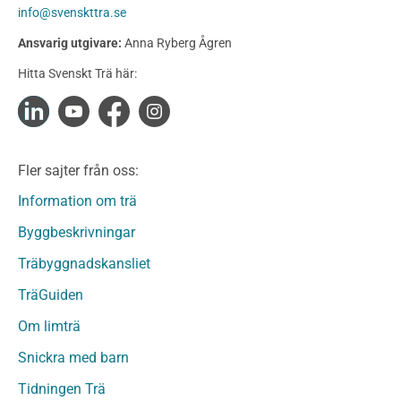
Konstruktionsvirke
info@svenskttra.se
Konstruktionsvirke Behandlat
Ansvarig utgivare:
Anna Ryberg Ågren
Konstruktionsvirke Obehandlat
Hitta Svenskt Trä här:
Konstruktionsvirke Fingerskarvat
Konstruktionsvirke Fingerskarvat Obehandlat
Limträ
Limträ Obehandlat
Fler sajter från oss:
Fanerträ
Fanerträ Obehandlat
Information om trä
Träpaneler och utvändigt beklädnadsvirke
Byggbeskrivningar
Träpanel och Utvändig beklädnad Behandlat
Träbyggnadskansliet
Träpanel och utvändig beklädnad Obehandlat
Trägolv
TräGuiden
Trägolv Behandlat
Om limträ
Trägolv Obehandlat
Snickra med barn
Sågat virke
Sågat virke Behandlat
Tidningen Trä