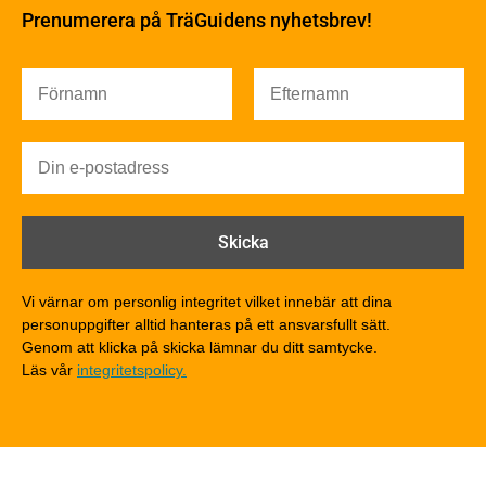
Fukt
Prenumerera på TräGuidens nyhetsbrev!
Värmeisolering och lufttäthet
Ljud
Brandsäkerhet
Brandsäkerhet
Byggnadsklasser och verksamhetsklasser
Brandförlopp i byggnader
Brandtekniska funktionskrav
Brandklasser för material och konstruktioner
Träkonstruktioners brandmotstånd
Detaljlösningar
Vi värnar om personlig integritet vilket innebär att dina
Träytors brandegenskaper
personuppgifter alltid hanteras på ett ansvarsfullt sätt.
Tekniska byten med sprinkler
Genom att klicka på skicka lämnar du ditt samtycke.
Läs vår
integritetspolicy.
Riskvärdering i flervåningsbostadshus
Brandstandarder
Brandstatistik för flervåningsträhus
Kontroll av utförande