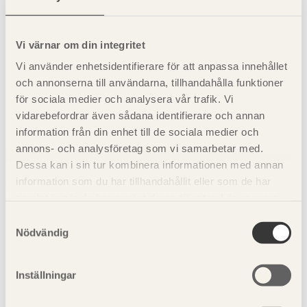
Faltak av barrträ med tjocklek ≥ 20 mm uppfyller
brandklass
B
(
t
2). Faltak kan monteras på brännbart
ROOF
eller obrännbart underlag. Vid krav på brandklassning ska
Vi värnar om din integritet
luftspalt under brädor (falor) förses med brandstopp för
Vi använder enhetsidentifierare för att anpassa innehållet
att förhindra dold brandspridning. Brandstopp kan bestå
och annonserna till användarna, tillhandahålla funktioner
av perforerad plåt under bärläkt vid takfot och ovanför
för sociala medier och analysera vår trafik. Vi
större öppningar.
vidarebefordrar även sådana identifierare och annan
information från din enhet till de sociala medier och
annons- och analysföretag som vi samarbetar med.
Se även
Dessa kan i sin tur kombinera informationen med annan
information som du har tillhandahållit eller som de har
Dimensionering
samlat in när du har använt deras tjänster. Läs mer om
vår
integritetspolicy
och
kakpolicy
.
Samtyckesval
Brand
Nödvändig
Inställningar