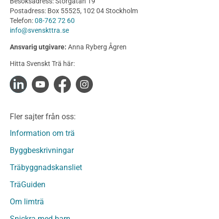
Besöksadress: Storgatan 19
Produkter
Postadress: Box 55525, 102 04 Stockholm
Telefon:
08-762 72 60
Konstruktionsvirke
info@svenskttra.se
Konstruktionsvirke Behandlat
Ansvarig utgivare:
Anna Ryberg Ågren
Konstruktionsvirke Obehandlat
Hitta Svenskt Trä här:
Konstruktionsvirke Fingerskarvat
Konstruktionsvirke Fingerskarvat Obehandlat
Limträ
Limträ Obehandlat
Fler sajter från oss:
Fanerträ
Fanerträ Obehandlat
Information om trä
Träpaneler och utvändigt beklädnadsvirke
Byggbeskrivningar
Träpanel och Utvändig beklädnad Behandlat
Träbyggnadskansliet
Träpanel och utvändig beklädnad Obehandlat
Trägolv
TräGuiden
Trägolv Behandlat
Om limträ
Trägolv Obehandlat
Snickra med barn