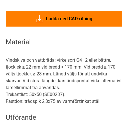
Ladda ned CAD-ritning
Material
Vindskiva och vattbräda: virke sort G4–2 eller bättre,
tjocklek ≥ 22 mm vid bredd < 170 mm. Vid bredd ≥ 170
väljs tjocklek ≥ 28 mm. Längd väljs för att undvika
skarvar. Vid stora längder kan ändspontat virke alternativt
lamellimmat trä användas.
Trekantlist: 50x50 (SE00237).
Fästdon: trådspik 2,8x75 av varmförzinkat stål.
Utförande