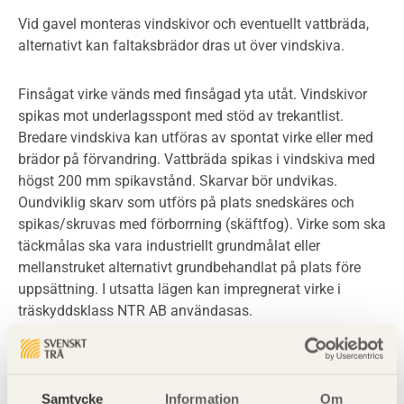
Vid gavel monteras vindskivor och eventuellt vattbräda,
alternativt kan faltaksbrädor dras ut över vindskiva.
Finsågat virke vänds med finsågad yta utåt. Vindskivor
spikas mot underlagsspont med stöd av trekantlist.
Bredare vindskiva kan utföras av spontat virke eller med
brädor på förvandring. Vattbräda spikas i vindskiva med
högst 200 mm spikavstånd. Skarvar bör undvikas.
Oundviklig skarv som utförs på plats snedskäres och
spikas/skruvas med förborrning (skäftfog). Virke som ska
täckmålas ska vara industriellt grundmålat eller
mellanstruket alternativt grundbehandlat på plats före
uppsättning. I utsatta lägen kan impregnerat virke i
träskyddsklass NTR AB användasas.
Brandklassificering
Samtycke
Information
Om