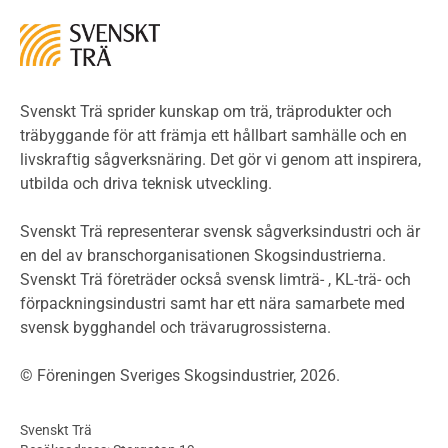
Miljö
Miljöeffekter
LCA
Miljöpolitik och miljömål
Miljödeklarationer och märkning
Svenskt Trä sprider kunskap om trä, träprodukter och
Termer och förkortningar
träbyggande för att främja ett hållbart samhälle och en
livskraftig sågverksnäring. Det gör vi genom att inspirera,
Planering
utbilda och driva teknisk utveckling.
Planera ett träbygge
Klimatkalkylator hallar
Svenskt Trä representerar svensk sågverksindustri och är
Projektering av trähus - generellt
en del av branschorganisationen Skogsindustrierna.
Byggsystem
Svenskt Trä företräder också svensk limträ- , KL-trä- och
förpackningsindustri samt har ett nära samarbete med
Fasadsystem i skivmaterial
svensk bygghandel och trävarugrossisterna.
Bullerskärmar och andra utomhuskonstruktioner
Träbroar
© Föreningen Sveriges Skogsindustrier, 2026.
Byggnation och utförande
Planering
Svenskt Trä
Utförande