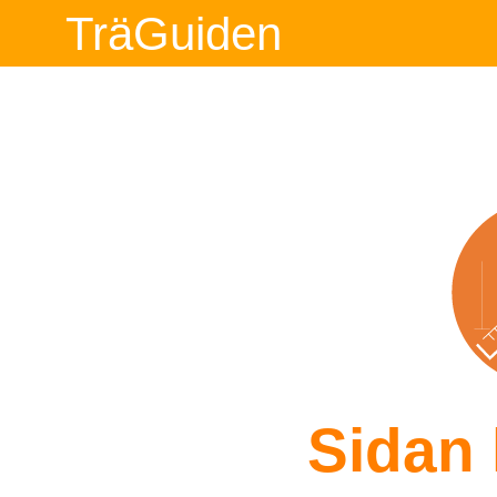
TräGuiden
Sidan 