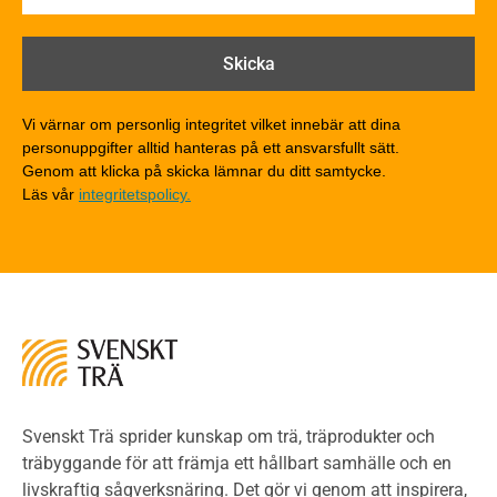
Brandtekniska funktionskrav
Brandklasser för material och konstruktioner
Träkonstruktioners brandmotstånd
Detaljlösningar
Vi värnar om personlig integritet vilket innebär att dina
Träytors brandegenskaper
personuppgifter alltid hanteras på ett ansvarsfullt sätt.
Tekniska byten med sprinkler
Genom att klicka på skicka lämnar du ditt samtycke.
Läs vår
integritetspolicy.
Riskvärdering i flervåningsbostadshus
Brandstandarder
Brandstatistik för flervåningsträhus
Kontroll av utförande
Miljö
Miljöeffekter
LCA
Miljöpolitik och miljömål
Miljödeklarationer och märkning
Svenskt Trä sprider kunskap om trä, träprodukter och
Termer och förkortningar
träbyggande för att främja ett hållbart samhälle och en
livskraftig sågverksnäring. Det gör vi genom att inspirera,
Planering