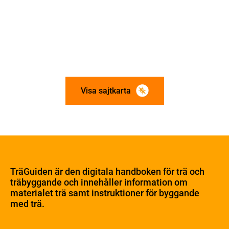
Visa sajtkarta
Om trä
Materialet trä
TräGuiden är den digitala handboken för trä och
Skogsbruk
träbyggande och innehåller information om
Barrträdets uppbyggnad
materialet trä samt instruktioner för byggande
med trä.
Träets egenskaper och kvalitet
Sågverksprocessen