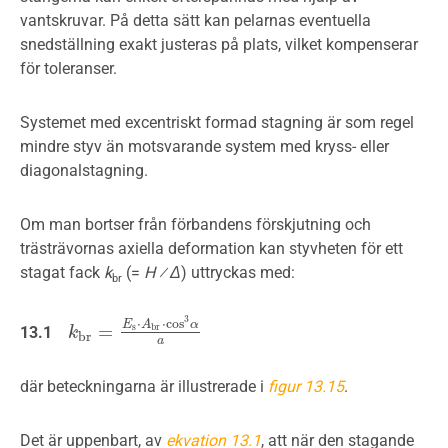
vantskruvar. På detta sätt kan pelarnas eventuella
snedställning exakt justeras på plats, vilket kompenserar
för toleranser.
Systemet med excentriskt formad stagning är som regel
mindre styv än motsvarande system med kryss- eller
diagonalstagning.
Om man bortser från förbandens förskjutning och
trästrävornas axiella deformation kan styvheten för ett
stagat fack
k
(=
H ⁄ Δ
) uttryckas med:
br
3
⋅
⋅
cos
E
A
α
=
s
b
r
13.1
k
k
b
r
=
E
s
⋅
A
b
r
⋅
cos
3
α
a
b
r
a
där beteckningarna är illustrerade i
figur 13.15
.
Det är uppenbart, av
ekvation 13.1
, att när den stagande