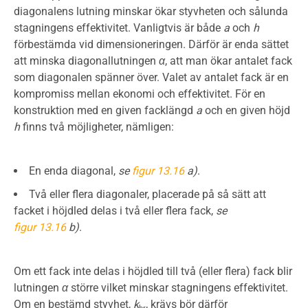
diagonalens lutning minskar ökar styvheten och sålunda
stagningens effektivitet. Vanligtvis är både
a
och
h
förbestämda vid dimensioneringen. Därför är enda sättet
att minska diagonallutningen
α
, att man ökar antalet fack
som diagonalen spänner över. Valet av antalet fack är en
kompromiss mellan ekonomi och effektivitet. För en
konstruktion med en given facklängd
a
och en given höjd
h
finns två möjligheter, nämligen:
En enda diagonal,
se
figur 13.16
a)
.
Två eller flera diagonaler, placerade på så sätt att
facket i höjdled delas i två eller flera fack,
se
figur 13.16
b)
.
Om ett fack inte delas i höjdled till två (eller flera) fack blir
lutningen
α
större vilket minskar stagningens effektivitet.
Om en bestämd styvhet,
k
, krävs bör därför