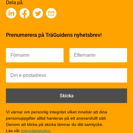
Träbaserade produkter
Dela på
Kemisk behandling
Fakta om Limträ
Byggfysik
Fukt
Prenumerera på TräGuidens nyhetsbrev!
Värmeisolering och lufttäthet
Ljud
Brandsäkerhet
Brandsäkerhet
Byggnadsklasser och verksamhetsklasser
Brandförlopp i byggnader
Brandtekniska funktionskrav
Brandklasser för material och konstruktioner
Träkonstruktioners brandmotstånd
Detaljlösningar
Vi värnar om personlig integritet vilket innebär att dina
Träytors brandegenskaper
personuppgifter alltid hanteras på ett ansvarsfullt sätt.
Tekniska byten med sprinkler
Genom att klicka på skicka lämnar du ditt samtycke.
Läs vår
integritetspolicy.
Riskvärdering i flervåningsbostadshus