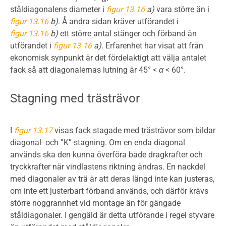
br
ståldiagonalens diameter i
figur 13.16
a)
vara större än i
figur 13.16
b)
. Å andra sidan kräver utförandet i
figur 13.16
b)
ett större antal stänger och förband än
utförandet i
figur 13.16
a)
. Erfarenhet har visat att från
ekonomisk synpunkt är det fördelaktigt att välja antalet
fack så att diagonalernas lutning är 45° <
α
< 60°.
Stagning med trästrävor
I
figur 13.17
visas fack stagade med trästrävor som bildar
diagonal- och ”K”-stagning. Om en enda diagonal
används ska den kunna överföra både dragkrafter och
tryckkrafter när vindlastens riktning ändras. En nackdel
med diagonaler av trä är att deras längd inte kan justeras,
om inte ett justerbart förband används, och därför krävs
större noggrannhet vid montage än för gängade
ståldiagonaler. I gengäld är detta utförande i regel styvare