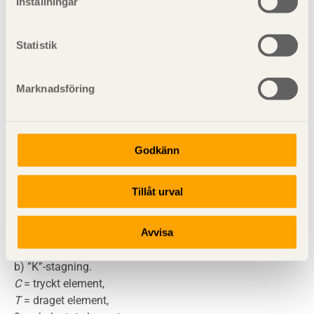
Inställningar
Statistik
Marknadsföring
Godkänn
Tillåt urval
Figur 13.17
Stagning med trästrävor.
Avvisa
a) Diagonalstagning,
b) ”K”-stagning.
C
= tryckt element,
T
= draget element,