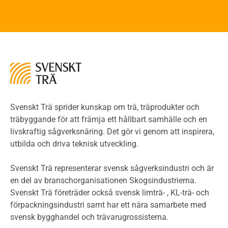
Brandstandarder
Brandstatistik för flervåningsträhus
Kontroll av utförande
Miljö
Miljöeffekter
LCA
Miljöpolitik och miljömål
Miljödeklarationer och märkning
Svenskt Trä sprider kunskap om trä, träprodukter och
Termer och förkortningar
träbyggande för att främja ett hållbart samhälle och en
livskraftig sågverksnäring. Det gör vi genom att inspirera,
Planering
utbilda och driva teknisk utveckling.
Planera ett träbygge
Klimatkalkylator hallar
Svenskt Trä representerar svensk sågverksindustri och är
Projektering av trähus - generellt
en del av branschorganisationen Skogsindustrierna.
Byggsystem
Svenskt Trä företräder också svensk limträ- , KL-trä- och
förpackningsindustri samt har ett nära samarbete med
Fasadsystem i skivmaterial
svensk bygghandel och trävarugrossisterna.
Bullerskärmar och andra utomhuskonstruktioner