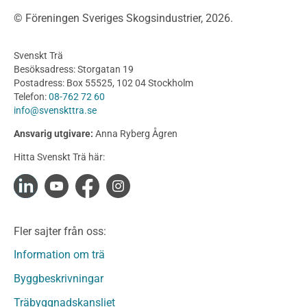
Träbroar
© Föreningen Sveriges Skogsindustrier, 2026.
Byggnation och utförande
Planering
Svenskt Trä
Utförande
Besöksadress: Storgatan 19
Produkter
Postadress: Box 55525, 102 04 Stockholm
Telefon:
08-762 72 60
Konstruktionsvirke
info@svenskttra.se
Konstruktionsvirke Behandlat
Ansvarig utgivare:
Anna Ryberg Ågren
Konstruktionsvirke Obehandlat
Hitta Svenskt Trä här:
Konstruktionsvirke Fingerskarvat
Konstruktionsvirke Fingerskarvat Obehandlat
Limträ
Limträ Obehandlat
Fler sajter från oss:
Fanerträ
Fanerträ Obehandlat
Information om trä
Träpaneler och utvändigt beklädnadsvirke
Byggbeskrivningar
Träpanel och Utvändig beklädnad Behandlat
Träbyggnadskansliet
Träpanel och utvändig beklädnad Obehandlat