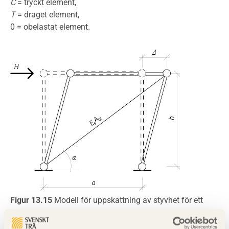
C
= tryckt element,
T
= draget element,
0 = obelastat element.
Figur 13.15
Modell för uppskattning av styvhet för ett
med diagonaler stagat fack.