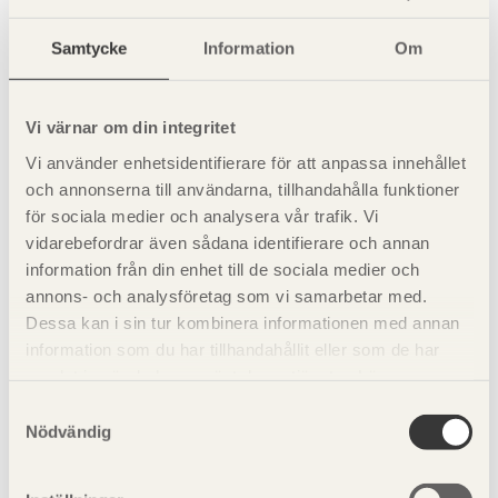
Samtycke
Information
Om
Vi värnar om din integritet
Vi använder enhetsidentifierare för att anpassa innehållet
och annonserna till användarna, tillhandahålla funktioner
för sociala medier och analysera vår trafik. Vi
vidarebefordrar även sådana identifierare och annan
information från din enhet till de sociala medier och
annons- och analysföretag som vi samarbetar med.
Dessa kan i sin tur kombinera informationen med annan
information som du har tillhandahållit eller som de har
Figur 13.16
Olika utförande för horisontalstagning i vägg.
samlat in när du har använt deras tjänster. Läs mer om
vår
integritetspolicy
och
kakpolicy
.
Samtyckesval
Nödvändig