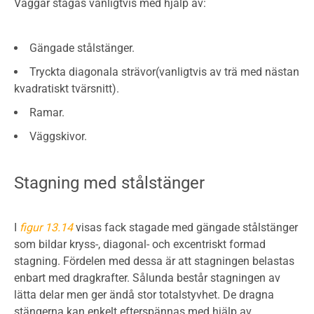
Väggar stagas vanligtvis med hjälp av:
Gängade stålstänger.
Tryckta diagonala strävor(vanligtvis av trä med nästan
kvadratiskt tvärsnitt).
Ramar.
Väggskivor.
Stagning med stålstänger
I
figur 13.14
visas fack stagade med gängade stålstänger
som bildar kryss-, diagonal- och excentriskt formad
stagning. Fördelen med dessa är att stagningen belastas
enbart med dragkrafter. Sålunda består stagningen av
lätta delar men ger ändå stor totalstyvhet. De dragna
stängerna kan enkelt efterspännas med hjälp av