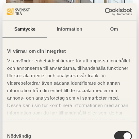
Ulls hus, Uppsala.
Samtycke
Information
Om
Vi värnar om din integritet
Vi använder enhetsidentifierare för att anpassa innehållet
och annonserna till användarna, tillhandahålla funktioner
för sociala medier och analysera vår trafik. Vi
vidarebefordrar även sådana identifierare och annan
information från din enhet till de sociala medier och
annons- och analysföretag som vi samarbetar med.
Dessa kan i sin tur kombinera informationen med annan
information som du har tillhandahållit eller som de har
samlat in när du har använt deras tjänster. Läs mer om
vår
integritetspolicy
och
kakpolicy
.
Samtyckesval
Nödvändig