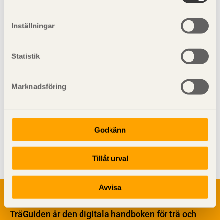
Figur 13.10
Verkan av takets stagning i längdriktningen
på pelar-balkkonstruktionens sidoförskjutning.
Inställningar
a) Ledade pelare,
b) pelare fast inspända i grunden.
Statistik
Marknadsföring
Godkänn
Visa sajtkarta
Tillåt urval
Avvisa
Om trä
Materialet trä
TräGuiden är den digitala handboken för trä och