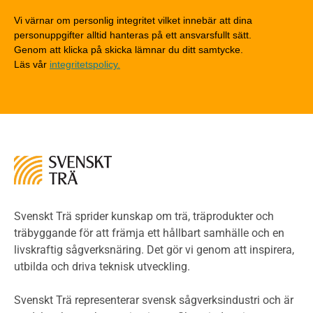
Detaljlösningar
Vi värnar om personlig integritet vilket innebär att dina
Träytors brandegenskaper
personuppgifter alltid hanteras på ett ansvarsfullt sätt.
Tekniska byten med sprinkler
Genom att klicka på skicka lämnar du ditt samtycke.
Läs vår
integritetspolicy.
Riskvärdering i flervåningsbostadshus
Brandstandarder
Brandstatistik för flervåningsträhus
Kontroll av utförande
Miljö
Miljöeffekter
LCA
Miljöpolitik och miljömål
Miljödeklarationer och märkning
Svenskt Trä sprider kunskap om trä, träprodukter och
Termer och förkortningar
träbyggande för att främja ett hållbart samhälle och en
livskraftig sågverksnäring. Det gör vi genom att inspirera,
Planering
utbilda och driva teknisk utveckling.
Planera ett träbygge
Klimatkalkylator hallar
Svenskt Trä representerar svensk sågverksindustri och är