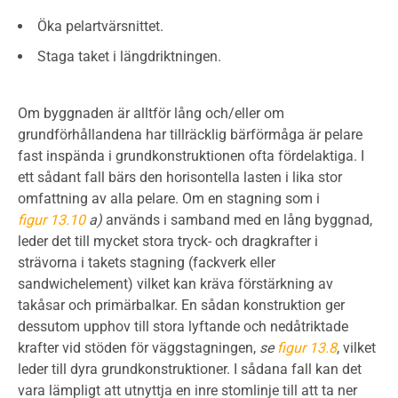
Öka pelartvärsnittet.
Staga taket i längdriktningen.
Om byggnaden är alltför lång och/eller om
grundförhållandena har tillräcklig bärförmåga är pelare
fast inspända i grundkonstruktionen ofta fördelaktiga. I
ett sådant fall bärs den horisontella lasten i lika stor
omfattning av alla pelare. Om en stagning som i
figur 13.10
a)
används i samband med en lång byggnad,
leder det till mycket stora tryck- och dragkrafter i
strävorna i takets stagning (fackverk eller
sandwichelement) vilket kan kräva förstärkning av
takåsar och primärbalkar. En sådan konstruktion ger
dessutom upphov till stora lyftande och nedåtriktade
krafter vid stöden för väggstagningen,
se
figur 13.8
, vilket
leder till dyra grundkonstruktioner. I sådana fall kan det
vara lämpligt att utnyttja en inre stomlinje till att ta ner