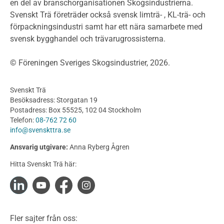
Projektering av trähus - generellt
en del av branschorganisationen Skogsindustrierna.
Byggsystem
Svenskt Trä företräder också svensk limträ- , KL-trä- och
förpackningsindustri samt har ett nära samarbete med
Fasadsystem i skivmaterial
svensk bygghandel och trävarugrossisterna.
Bullerskärmar och andra utomhuskonstruktioner
Träbroar
© Föreningen Sveriges Skogsindustrier, 2026.
Byggnation och utförande
Planering
Svenskt Trä
Utförande
Besöksadress: Storgatan 19
Produkter
Postadress: Box 55525, 102 04 Stockholm
Telefon:
08-762 72 60
Konstruktionsvirke
info@svenskttra.se
Konstruktionsvirke Behandlat
Ansvarig utgivare:
Anna Ryberg Ågren
Konstruktionsvirke Obehandlat
Hitta Svenskt Trä här:
Konstruktionsvirke Fingerskarvat
Konstruktionsvirke Fingerskarvat Obehandlat
Limträ
Limträ Obehandlat
Fler sajter från oss:
Fanerträ