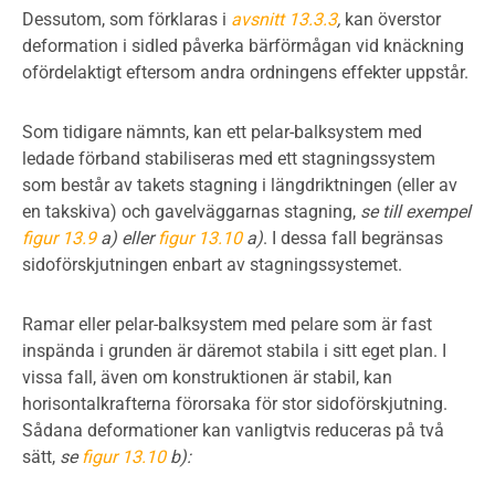
Dessutom, som förklaras i
avsnitt 13.3.3
,
kan överstor
deformation i sidled påverka bärförmågan vid knäckning
ofördelaktigt eftersom andra ordningens effekter uppstår.
Som tidigare nämnts, kan ett pelar-balksystem med
ledade förband stabiliseras med ett stagningssystem
som består av takets stagning i längdriktningen (eller av
en takskiva) och gavelväggarnas stagning,
se till exempel
figur 13.9
a) eller
figur 13.10
a)
. I dessa fall begränsas
sidoförskjutningen enbart av stagningssystemet.
Ramar eller pelar-balksystem med pelare som är fast
inspända i grunden är däremot stabila i sitt eget plan. I
vissa fall, även om konstruktionen är stabil, kan
horisontalkrafterna förorsaka för stor sidoförskjutning.
Sådana deformationer kan vanligtvis reduceras på två
sätt,
se
figur 13.10
b):