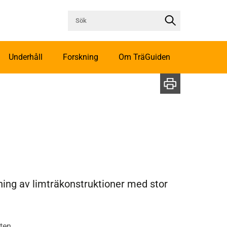
Underhåll
Forskning
Om TräGuiden
gning av limträkonstruktioner med stor
ten.