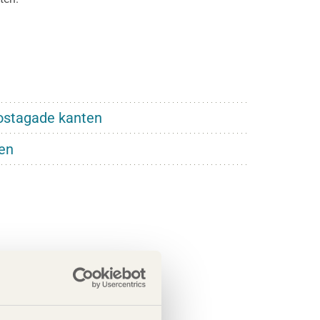
n ostagade kanten
den