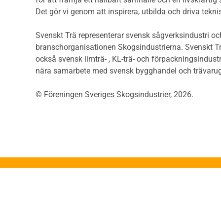
Såga
Riskvärdering i
Det gör vi genom att inspirera, utbilda och driva tekni
Såga
flervåningsbostadshus
Övrig
Brandstandarder
Svenskt Trä representerar svensk sågverksindustri och
Övri
Brandstatistik för
branschorganisationen Skogsindustrierna. Svenskt Tr
Trall
flervåningsträhus
också svensk limträ- , KL-trä- och förpackningsindustr
Unde
Kontroll av utförande
nära samarbete med svensk bygghandel och trävarug
Spar
Miljö
Läkt
© Föreningen Sveriges Skogsindustrier, 2026.
Miljöeffekter
Form
LCA
Dime
Miljöpolitik och miljömål
Invän
Miljödeklarationer och
märkning
Trälis
Termer och förkortningar
Lättb
Planering
Konstr
Planera ett träbygge
Proje
Klimatkalkylator hallar
App
Projektering av trähus -
Konst