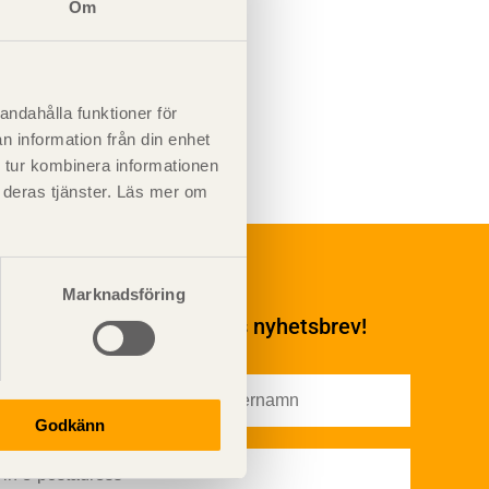
Om
andahålla funktioner för
n information från din enhet
 tur kombinera informationen
t deras tjänster. Läs mer om
Underhåll
Ytbehandling och
Marknadsföring
underhåll
enumerera på TräGuidens nyhetsbrev!
Ytbehandling och
underhåll – generellt
Färg
Träskydd
Godkänn
Utförande - utvändigt
Utförande - invändigt