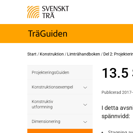
Start
/
Konstruktion
/
Limträhandboken
/
Del 2: Projekter
13.5
ProjekteringsGuiden
Konstruktionsexempel
Publicerad 2017
Grundläggning
Konstruktiv
I detta avs
utformning
spännvidd:
Bjälklag
Grundläggning
Dimensionering
Väggar
Stagning av