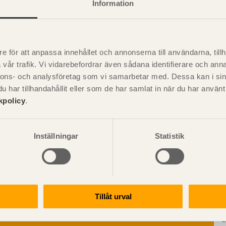
Information
e för att anpassa innehållet och annonserna till användarna, tillh
Visa sajtkarta
vår trafik. Vi vidarebefordrar även sådana identifierare och anna
nnons- och analysföretag som vi samarbetar med. Dessa kan i sin
har tillhandahållit eller som de har samlat in när du har använ
kpolicy
.
ation och utförande
Konstruktiv utformning
ering
Grundläggning
Inställningar
Statistik
rande
Stomme
handboken för trä och
Pr
Stomkomplettering
kter
Trädäck
r information om
ruktionsvirke
Bullerskärmar
truktionsvirke
uktioner för byggande med
Träbroar
ndlat
Tillåt urval
Dimensionering
truktionsvirke
Regler och standarder
handlat