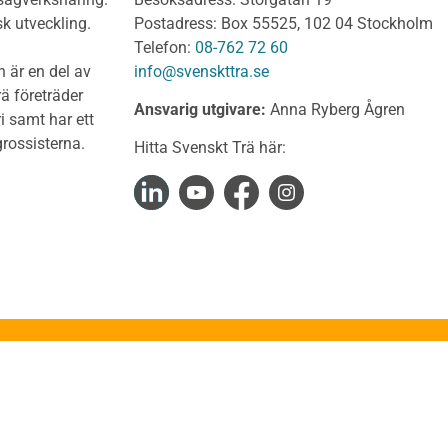
t virke Behandlat
Dimensionering av KL-
sk utveckling.
Postadress: Box 55525, 102 04 Stockholm
träkonstruktioner
t virke Obehandlat
Telefon:
08-762 72 60
Förband och anslutnings
a träprodukter
 är en del av
info@svenskttra.se
Bjälklag
gt byggvirke
ä företräder
Ansvarig utgivare:
Anna Ryberg Ågren
Väggar
i samt har ett
KL-trä och brand
rlagsspont
rossisterna.
Hitta Svenskt Trä här:
KL-trä och ljud
rar
KL-trä och värme och fuk
Upphandling och monta
virke
Takstolshandboken
nsionshyvlat
Bakgrund
diga panelbrädor
Trä och miljö
ter
Takstolar
alkar
Takstolstyper
uktion
Stabilisering av takkonst
kteringsGuiden
Stabilisering av fackverk
Stabilisering av ramverks
ruktionsexempel