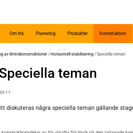
Om trä
Planering
Produkter
Konstruktion
ing av limträkonstruktioner
/
Horisontell stabilisering
/
Speciella teman
 Speciella teman
-03-17
nitt diskuteras några speciella teman gällande sta
 konstruktionsdelar av trä utsatta för tryck på den ostagade kan