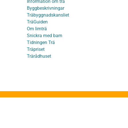
på TräGuiden
Information om trä
Byggbeskrivningar
Träbyggnadskansliet
detaljer
TräGuiden
Om limträ
Snickra med barn
Tidningen Trä
Träpriset
t
Trärådhuset
ge
ruktion
stakstolar
takstolar