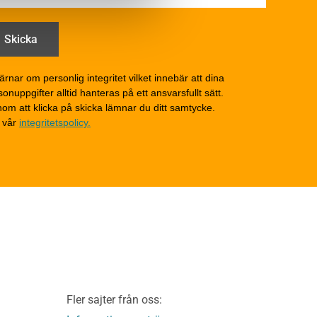
Drift och underhåll
åga
Drift och underhåll –
generellt
Grunder och bjälklag
d
Fasader och väggar
ärnar om personlig integritet vilket innebär att dina
onuppgifter alltid hanteras på ett ansvarsfullt sätt.
Tak
om att klicka på skicka lämnar du ditt samtycke.
Invändigt underhåll
 vår
integritetspolicy.
Altaner, balkonger och
yttertrappor
Om TräGuiden
Kontakta oss
v
Vi som medverkat till
TräGuiden
ontage av
Friskrivningar
Kakor
Integritetspolicy
material
Fler sajter från oss:
Användbara funktioner
KL-trä