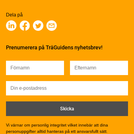
Sågverksprocessen
Träbaserade produkter
Dela på
Kemisk behandling
Fakta om Limträ
Byggfysik
Fukt
Prenumerera på TräGuidens nyhetsbrev!
Värmeisolering och lufttäthet
Ljud
Brandsäkerhet
Brandsäkerhet
Byggnadsklasser och verksamhetsklasser
Brandförlopp i byggnader
Brandtekniska funktionskrav
Brandklasser för material och konstruktioner
Träkonstruktioners brandmotstånd
Detaljlösningar
Vi värnar om personlig integritet vilket innebär att dina
Träytors brandegenskaper
personuppgifter alltid hanteras på ett ansvarsfullt sätt.