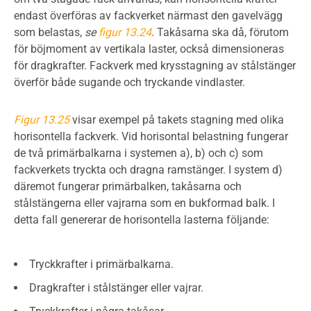
endast överföras av fackverket närmast den gavelvägg
som belastas,
se
figur 13.24
. Takåsarna ska då, förutom
för böjmoment av vertikala laster, också dimensioneras
för dragkrafter. Fackverk med krysstagning av stålstänger
överför både sugande och tryckande vindlaster.
Figur 13.25
visar exempel på takets stagning med olika
horisontella fackverk. Vid horisontal belastning fungerar
de två primärbalkarna i systemen a), b) och c) som
fackverkets tryckta och dragna ramstänger. I system d)
däremot fungerar primärbalken, takåsarna och
stålstängerna eller vajrarna som en bukformad balk. I
detta fall genererar de horisontella lasterna följande:
Tryckkrafter i primärbalkarna.
Dragkrafter i stålstänger eller vajrar.