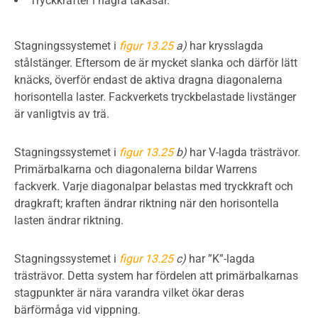
Tryckkrafter i några takåsar.
Stagningssystemet i
figur 13.25
a)
har krysslagda
stålstänger. Eftersom de är mycket slanka och därför lätt
knäcks, överför endast de aktiva dragna diagonalerna
horisontella laster. Fackverkets tryckbelastade livstänger
är vanligtvis av trä.
Stagningssystemet i
figur 13.25
b)
har V-lagda trästrävor.
Primärbalkarna och diagonalerna bildar Warrens
fackverk. Varje diagonalpar belastas med tryckkraft och
dragkraft; kraften ändrar riktning när den horisontella
lasten ändrar riktning.
Stagningssystemet i
figur 13.25
c)
har ”K”-lagda
trästrävor. Detta system har fördelen att primärbalkarnas
stagpunkter är nära varandra vilket ökar deras
bärförmåga vid vippning.