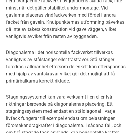
flera tvärgående fackverk i byggnadens skilda fack, inte
minst när det gäller stabilitet under montage. Vid
gavlarna placeras vindfackverken med fördel i andra
facket från gaveln. Knutpunkternas utformning påverkas
då inte av takets konstruktion vid gavelväggen, vilket
vanligtvis avviker från resten av byggnaden.
Diagonalerna i det horisontella fackverket tillverkas
vanligtvis av stålstänger eller trästrävor. Stålstänger
föredras i allmänhet eftersom de enkelt kan efterspännas
med hjälp av vantskruvar vilket gör det möjligt att få
primärbalkarna korrekt riktade.
Stagningssystemet kan vara verksamt i en eller två
riktningar beroende på diagonalernas placering. Ett
stagningssystem med endast en ståldiagonal i varje
livfack fungerar till exempel endast om belastningen
förorsakar dragkrafter i diagonalerna. I sådana fall, och
om två stagade fack används, kan horisontella krafter