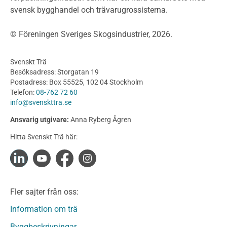
svensk bygghandel och trävarugrossisterna.
Bullerskärmar och andra utomhuskonstruktioner
Träbroar
© Föreningen Sveriges Skogsindustrier, 2026.
Byggnation och utförande
Planering
Svenskt Trä
Utförande
Besöksadress: Storgatan 19
Produkter
Postadress: Box 55525, 102 04 Stockholm
Telefon:
08-762 72 60
Konstruktionsvirke
info@svenskttra.se
Konstruktionsvirke Behandlat
Ansvarig utgivare:
Anna Ryberg Ågren
Konstruktionsvirke Obehandlat
Hitta Svenskt Trä här:
Konstruktionsvirke Fingerskarvat
Konstruktionsvirke Fingerskarvat Obehandlat
Limträ
Limträ Obehandlat
Fler sajter från oss:
Fanerträ
Fanerträ Obehandlat
Information om trä
Träpaneler och utvändigt beklädnadsvirke
Byggbeskrivningar