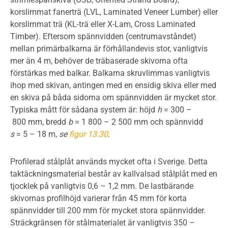
korslimmat fanerträ (LVL, Laminated Veneer Lumber) eller
korslimmat trä (KL-trä eller X-Lam, Cross Laminated
Timber). Eftersom spännvidden (centrumavståndet)
mellan primärbalkarna är förhållandevis stor, vanligtvis
mer än 4 m, behöver de träbaserade skivorna ofta
förstärkas med balkar. Balkarna skruvlimmas vanligtvis
ihop med skivan, antingen med en ensidig skiva eller med
en skiva på båda sidorna om spännvidden är mycket stor.
Typiska mått för sådana system är: höjd
h
= 300 –
800 mm, bredd
b
= 1 800 – 2 500 mm och spännvidd
s
= 5 – 18 m,
se
figur 13.30
.
Profilerad stålplåt används mycket ofta i Sverige. Detta
taktäckningsmaterial består av kallvalsad stålplåt med en
tjocklek på vanligtvis 0,6 – 1,2 mm. De lastbärande
skivornas profilhöjd varierar från 45 mm för korta
spännvidder till 200 mm för mycket stora spännvidder.
Sträckgränsen för stålmaterialet är vanligtvis 350 –