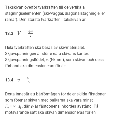
Takskivan överför tvärkraften till de vertikala
stagningselementen (skivväggar, diagonalstagning eller
ramar). Den största tvärkraften i takskivan är:
⋅
q
s
=
13.3
V
V
=
q
⋅
s
2
2
Hela tvärkraften ska bäras av skivmaterialet.
Skjuvspänningen är större nära skivans kanter.
Skjuvspänningsflödet,
v
, (N/mm), som skivan och dess
förband ska dimensioneras för är:
V
=
13.4
v
v
=
V
L
L
Detta innebär att bärförmågan för de enskilda fästdonen
som förenar skivan med balkarna ska vara minst
F
=
v
·
s
, där
s
är fästdonens inbördes avstånd. På
v
f
f
motsvarande sätt ska skivan dimensioneras för en