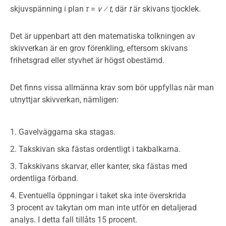
skjuvspänning i plan
τ
=
v ⁄ t
, där
t
är skivans tjocklek.
Det är uppenbart att den matematiska tolkningen av
skivverkan är en grov förenkling, eftersom skivans
frihetsgrad eller styvhet är högst obestämd.
Det finns vissa allmänna krav som bör uppfyllas när man
utnyttjar skivverkan, nämligen:
Gavelväggarna ska stagas.
Takskivan ska fästas ordentligt i takbalkarna.
Takskivans skarvar, eller kanter, ska fästas med
ordentliga förband.
Eventuella öppningar i taket ska inte överskrida
3 procent av takytan om man inte utför en detaljerad
analys. I detta fall tillåts 15 procent.