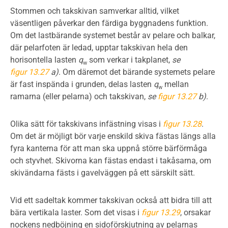
Stommen och takskivan samverkar alltid, vilket
väsentligen påverkar den färdiga byggnadens funktion.
Om det lastbärande systemet består av pelare och balkar,
där pelarfoten är ledad, upptar takskivan hela den
horisontella lasten
q
som verkar i takplanet,
se
w
figur 13.27
a)
. Om däremot det bärande systemets pelare
är fast inspända i grunden, delas lasten
q
mellan
w
ramarna (eller pelarna) och takskivan,
se
figur 13.27
b)
.
Olika sätt för takskivans infästning visas i
figur 13.28
.
Om det är möjligt bör varje enskild skiva fästas längs alla
fyra kanterna för att man ska uppnå större bärförmåga
och styvhet. Skivorna kan fästas endast i takåsarna, om
skivändarna fästs i gavelväggen på ett särskilt sätt.
Vid ett sadeltak kommer takskivan också att bidra till att
bära vertikala laster. Som det visas i
figur 13.29
, orsakar
nockens nedböjning en sidoförskjutning av pelarnas