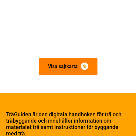
Visa sajtkarta
Om trä
Materialet trä
TräGuiden är den digitala handboken för trä och
Skogsbruk
träbyggande och innehåller information om
Barrträdets uppbyggnad
materialet trä samt instruktioner för byggande
med trä.
Träets egenskaper och kvalitet