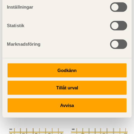
Inställningar
Statistik
Marknadsföring
Godkänn
Tillåt urval
Figur 13.24
Exempel på ett stagningssystem med endast
en ståldiagonal i varje livfack. Systemet är enkelriktat
vilket betyder att det fungerar endast i den riktning som
Avvisa
ger dragkrafter i diagonalerna.