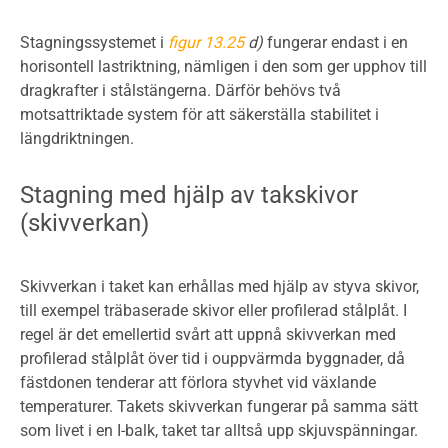
Stagningssystemet i
figur 13.25
d)
fungerar endast i en
horisontell lastriktning, nämligen i den som ger upphov till
dragkrafter i stålstängerna. Därför behövs två
motsattriktade system för att säkerställa stabilitet i
längdriktningen.
Stagning med hjälp av takskivor
(skivverkan)
Skivverkan i taket kan erhållas med hjälp av styva skivor,
till exempel träbaserade skivor eller profilerad stålplåt. I
regel är det emellertid svårt att uppnå skivverkan med
profilerad stålplåt över tid i ouppvärmda byggnader, då
fästdonen tenderar att förlora styvhet vid växlande
temperaturer. Takets skivverkan fungerar på samma sätt
som livet i en I-balk, taket tar alltså upp skjuvspänningar.