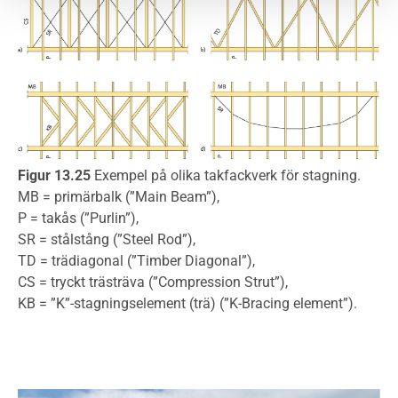
Figur 13.25
Exempel på olika takfackverk för stagning.
MB = primärbalk (”Main Beam”),
P = takås (”Purlin”),
SR = stålstång (”Steel Rod”),
TD = trädiagonal (”Timber Diagonal”),
CS = tryckt trästräva (”Compression Strut”),
KB = ”K”-stagningselement (trä) (”K-Bracing element”).