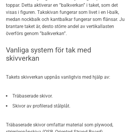
toppar. Detta aktiverar en ”balkverkan” i taket, som det
visas i figuren. Takskivan fungerar som livet i en I-balk,
medan nockbalk och kantbalkar fungerar som flänsar. Ju
brantare taket är, desto större andel av vertikallasten
överförs genom ”balkverkan”.
Vanliga system för tak med
skivverkan
Takets skivverkan uppnås vanligtvis med hjälp av:
Träbaserade skivor.
Skivor av profilerad stålplåt.
Träbaserade skivor omfattar material som plywood,
strimlespånskiva (OSB, Oriented Strand Board),