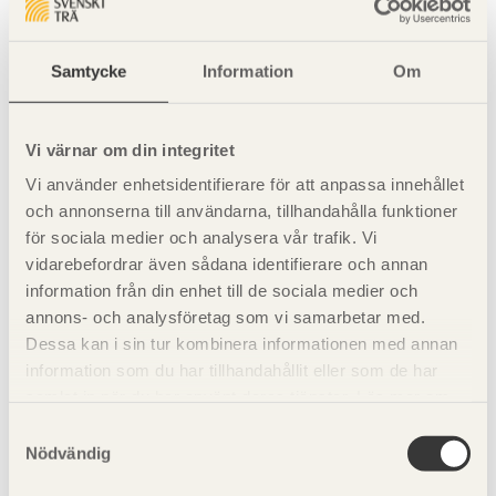
Samtycke
Information
Om
Vi värnar om din integritet
Vi använder enhetsidentifierare för att anpassa innehållet
och annonserna till användarna, tillhandahålla funktioner
för sociala medier och analysera vår trafik. Vi
vidarebefordrar även sådana identifierare och annan
information från din enhet till de sociala medier och
annons- och analysföretag som vi samarbetar med.
Figur 13.23
Stagning av en mindre byggnad.
Dessa kan i sin tur kombinera informationen med annan
T = dragna takåsar,
information som du har tillhandahållit eller som de har
C = tryckta takåsar.
samlat in när du har använt deras tjänster. Läs mer om
vår
integritetspolicy
och
kakpolicy
.
Samtyckesval
Nödvändig