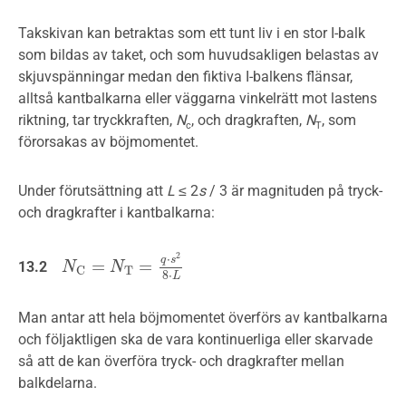
Takskivan kan betraktas som ett tunt liv i en stor I-balk
som bildas av taket, och som huvudsakligen belastas av
skjuvspänningar medan den fiktiva I-balkens flänsar,
alltså kantbalkarna eller väggarna vinkelrätt mot lastens
riktning, tar tryckkraften,
N
, och dragkraften,
N
, som
c
T
förorsakas av böjmomentet.
Under förutsättning att
L
≤ 2
s
/ 3 är magnituden på tryck-
och dragkrafter i kantbalkarna:
2
⋅
q
s
=
=
13.2
N
N
C
=
N
T
=
N
q
⋅
s
2
8
⋅
L
T
C
8
⋅
L
Man antar att hela böjmomentet överförs av kantbalkarna
och följaktligen ska de vara kontinuerliga eller skarvade
så att de kan överföra tryck- och dragkrafter mellan
balkdelarna.