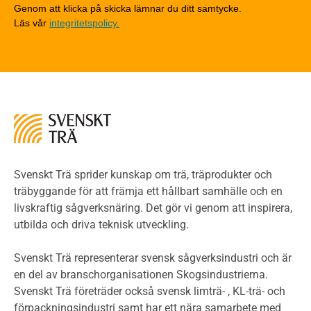
Tekniska byten med sprinkler
Genom att klicka på skicka lämnar du ditt samtycke.
Läs vår
integritetspolicy.
Riskvärdering i flervåningsbostadshus
Brandstandarder
Brandstatistik för flervåningsträhus
Kontroll av utförande
Miljö
Miljöeffekter
LCA
Miljöpolitik och miljömål
Miljödeklarationer och märkning
Svenskt Trä sprider kunskap om trä, träprodukter och
Termer och förkortningar
träbyggande för att främja ett hållbart samhälle och en
livskraftig sågverksnäring. Det gör vi genom att inspirera,
Planering
utbilda och driva teknisk utveckling.
Planera ett träbygge
Klimatkalkylator hallar
Svenskt Trä representerar svensk sågverksindustri och är
Projektering av trähus - generellt
en del av branschorganisationen Skogsindustrierna.
Byggsystem
Svenskt Trä företräder också svensk limträ- , KL-trä- och
förpackningsindustri samt har ett nära samarbete med
Fasadsystem i skivmaterial