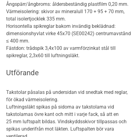
Ångspärr/ångbroms: åldersbeständig plastfilm 0,20 mm.
Värmeisolering: skivor av mineralull 170 + 95 + 70 mm,
total isolertjocklek 335 mm.
Horisontella spikreglar bakom invändig beklädnad:
dimensionshyvlat virke 45x70 (SE00242) centrumavstånd
≤ 400 mm.
Fästdon: trådspik 3,4x100 av varmförzinkat stål till
spikreglar, 2,3x60 till luftningsläkt.
Utförande
Takstolar påsalas på undersidan vid snedtak med reglar,
för ökad värmeisolering.
Luftningsläkt spikas på sidorna av takstolarna vid
takstolarnas övre kant och mitt i varje fack, så att en
25 mm luftspalt bildas. Vindskyddsskivor tillpassas och
spikas underifrån mot läkten. Luftspalten bör vara
ventilerad.