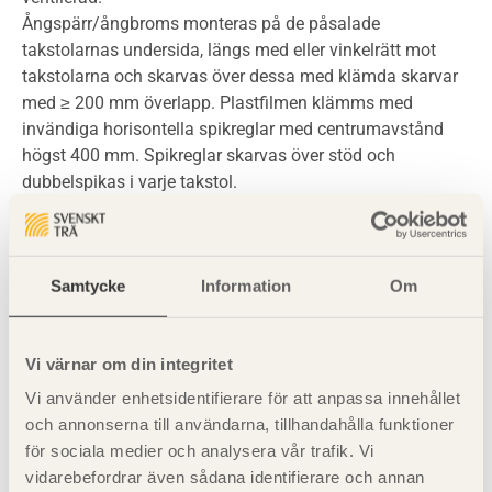
Ångspärr/ångbroms monteras på de påsalade
takstolarnas undersida, längs med eller vinkelrätt mot
takstolarna och skarvas över dessa med klämda skarvar
med ≥ 200 mm överlapp. Plastfilmen klämms med
invändiga horisontella spikreglar med centrumavstånd
högst 400 mm. Spikreglar skarvas över stöd och
dubbelspikas i varje takstol.
Vid genomföringar ska plastfilmen klämmas mot fast
underlag. Man bör undvika att utföra genomföringar i
plastfilmen så långt det är möjligt. Tätning av
Samtycke
Information
Om
genomföringar för rör, rörhylsor, eldosor och dylikt i
ångspärr/ångbroms ska utföras med särskild tätmassa
eller med dubbelhäftande skarvband eller tejp. Fog-,
Vi värnar om din integritet
skarvband och tejp för tätning av plastfilm ska vara av
material som inte skadar plastfilmens funktion under
Vi använder enhetsidentifierare för att anpassa innehållet
dess livslängd. Plastfilm ska vara åldersbeständig.
och annonserna till användarna, tillhandahålla funktioner
för sociala medier och analysera vår trafik. Vi
Brandklassificering
vidarebefordrar även sådana identifierare och annan