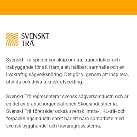
Brandstandarder
Brandstatistik för flervåningsträhus
Kontroll av utförande
Miljö
Miljöeffekter
LCA
Miljöpolitik och miljömål
Miljödeklarationer och märkning
Svenskt Trä sprider kunskap om trä, träprodukter och
Termer och förkortningar
träbyggande för att främja ett hållbart samhälle och en
livskraftig sågverksnäring. Det gör vi genom att inspirera,
Planering
utbilda och driva teknisk utveckling.
Planera ett träbygge
Klimatkalkylator hallar
Svenskt Trä representerar svensk sågverksindustri och är
Projektering av trähus - generellt
en del av branschorganisationen Skogsindustrierna.
Byggsystem
Svenskt Trä företräder också svensk limträ- , KL-trä- och
förpackningsindustri samt har ett nära samarbete med
Fasadsystem i skivmaterial
svensk bygghandel och trävarugrossisterna.
Bullerskärmar och andra utomhuskonstruktioner
Träbroar