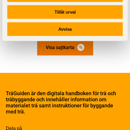
Tillåt urval
Avvisa
Visa sajtkarta
Om trä
Materialet trä
TräGuiden är den digitala handboken för trä och
Skogsbruk
träbyggande och innehåller information om
Barrträdets uppbyggnad
materialet trä samt instruktioner för byggande
med trä.
Träets egenskaper och kvalitet
Sågverksprocessen
Träbaserade produkter
Dela på