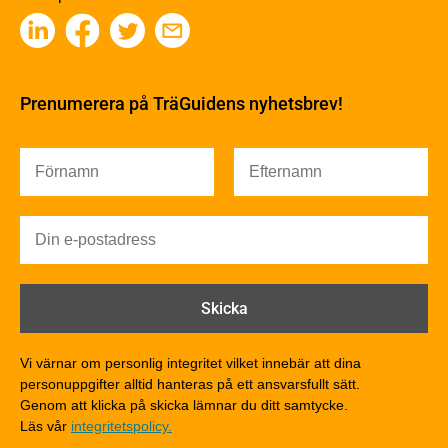
Kemisk behandling
Fakta om Limträ
Byggfysik
Fukt
Prenumerera på TräGuidens nyhetsbrev!
Värmeisolering och lufttäthet
Ljud
Brandsäkerhet
Brandsäkerhet
Byggnadsklasser och verksamhetsklasser
Brandförlopp i byggnader
Brandtekniska funktionskrav
Brandklasser för material och konstruktioner
Träkonstruktioners brandmotstånd
Detaljlösningar
Vi värnar om personlig integritet vilket innebär att dina
Träytors brandegenskaper
personuppgifter alltid hanteras på ett ansvarsfullt sätt.
Tekniska byten med sprinkler
Genom att klicka på skicka lämnar du ditt samtycke.
Läs vår
integritetspolicy.
Riskvärdering i flervåningsbostadshus