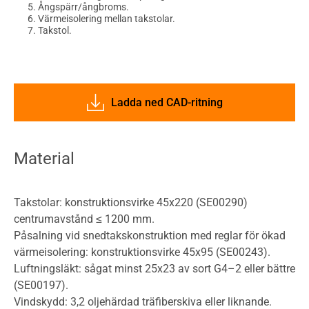
Ångspärr/ångbroms.
Värmeisolering mellan takstolar.
Takstol.
Ladda ned CAD-ritning
Material
Takstolar: konstruktionsvirke 45x220 (SE00290)
centrumavstånd ≤ 1200 mm.
Påsalning vid snedtakskonstruktion med reglar för ökad
värmeisolering: konstruktionsvirke 45x95 (SE00243).
Luftningsläkt: sågat minst 25x23 av sort G4–2 eller bättre
(SE00197).
Vindskydd: 3,2 oljehärdad träfiberskiva eller liknande.