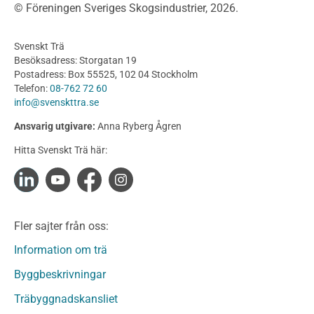
© Föreningen Sveriges Skogsindustrier, 2026.
Byggnation och utförande
Planering
Svenskt Trä
Utförande
Besöksadress: Storgatan 19
Produkter
Postadress: Box 55525, 102 04 Stockholm
Telefon:
08-762 72 60
Konstruktionsvirke
info@svenskttra.se
Konstruktionsvirke Behandlat
Ansvarig utgivare:
Anna Ryberg Ågren
Konstruktionsvirke Obehandlat
Hitta Svenskt Trä här:
Konstruktionsvirke Fingerskarvat
Konstruktionsvirke Fingerskarvat Obehandlat
Limträ
Limträ Obehandlat
Fler sajter från oss:
Fanerträ
Fanerträ Obehandlat
Information om trä
Träpaneler och utvändigt beklädnadsvirke
Byggbeskrivningar
Träpanel och Utvändig beklädnad Behandlat
Träbyggnadskansliet
Träpanel och utvändig beklädnad Obehandlat