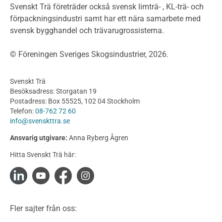
Byggsystem
Svenskt Trä företräder också svensk limträ- , KL-trä- och
förpackningsindustri samt har ett nära samarbete med
Fasadsystem i skivmaterial
svensk bygghandel och trävarugrossisterna.
Bullerskärmar och andra utomhuskonstruktioner
Träbroar
© Föreningen Sveriges Skogsindustrier, 2026.
Byggnation och utförande
Planering
Svenskt Trä
Utförande
Besöksadress: Storgatan 19
Produkter
Postadress: Box 55525, 102 04 Stockholm
Telefon:
08-762 72 60
Konstruktionsvirke
info@svenskttra.se
Konstruktionsvirke Behandlat
Ansvarig utgivare:
Anna Ryberg Ågren
Konstruktionsvirke Obehandlat
Hitta Svenskt Trä här:
Konstruktionsvirke Fingerskarvat
Konstruktionsvirke Fingerskarvat Obehandlat
Limträ
Limträ Obehandlat
Fler sajter från oss:
Fanerträ