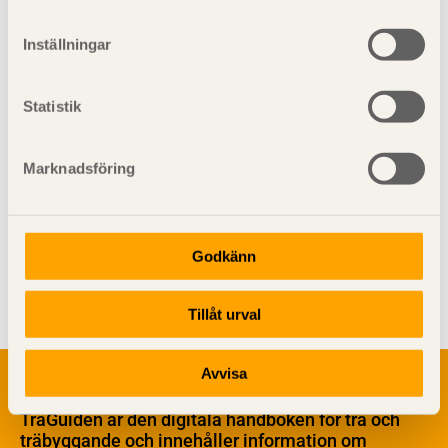
Dimensionering
Inställningar
Brand
Statistik
Marknadsföring
Godkänn
Visa sajtkarta
Tillåt urval
Om trä
Avvisa
Materialet trä
TräGuiden är den digitala handboken för trä och
Skogsbruk
träbyggande och innehåller information om