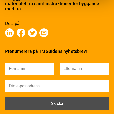
Barrträdets uppbyggnad
materialet trä samt instruktioner för byggande
med trä.
Träets egenskaper och kvalitet
Sågverksprocessen
Träbaserade produkter
Dela på
Kemisk behandling
Fakta om Limträ
Byggfysik
Fukt
Prenumerera på TräGuidens nyhetsbrev!
Värmeisolering och lufttäthet
Ljud
Brandsäkerhet
Brandsäkerhet
Byggnadsklasser och verksamhetsklasser
Brandförlopp i byggnader
Brandtekniska funktionskrav
Brandklasser för material och konstruktioner
Träkonstruktioners brandmotstånd