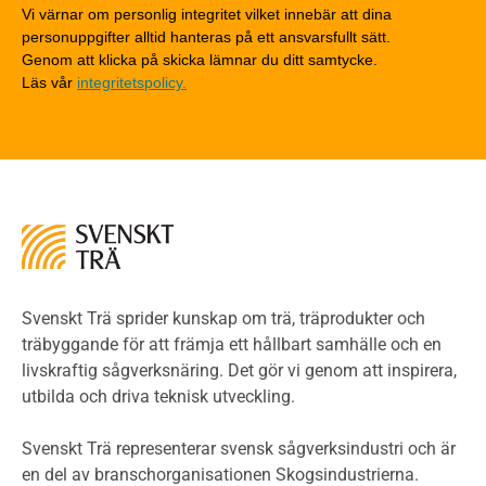
Detaljlösningar
Vi värnar om personlig integritet vilket innebär att dina
Träytors brandegenskaper
personuppgifter alltid hanteras på ett ansvarsfullt sätt.
Tekniska byten med sprinkler
Genom att klicka på skicka lämnar du ditt samtycke.
Läs vår
integritetspolicy.
Riskvärdering i flervåningsbostadshus
Brandstandarder
Brandstatistik för flervåningsträhus
Kontroll av utförande
Miljö
Miljöeffekter
LCA
Miljöpolitik och miljömål
Miljödeklarationer och märkning
Svenskt Trä sprider kunskap om trä, träprodukter och
Termer och förkortningar
träbyggande för att främja ett hållbart samhälle och en
livskraftig sågverksnäring. Det gör vi genom att inspirera,
Planering
utbilda och driva teknisk utveckling.
Planera ett träbygge
Klimatkalkylator hallar
Svenskt Trä representerar svensk sågverksindustri och är
Projektering av trähus - generellt
en del av branschorganisationen Skogsindustrierna.