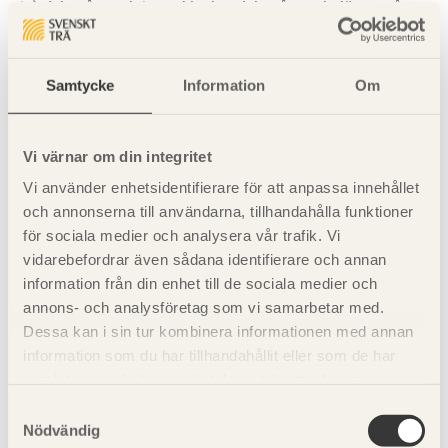
in) dels på ytor kring takluckor dels på ytor belägna på
lägre höjd än 2 m över golv i vindsutrymme. Vid
taksprång som inte ska kläs in väljs kortare spik som inte
tränger igenom synlig inbrädning.
Samtycke
Information
Om
Brandklassificering
Vi värnar om din integritet
Vi använder enhetsidentifierare för att anpassa innehållet
Faltak av barrträ med tjocklek ≥ 20 mm uppfyller
och annonserna till användarna, tillhandahålla funktioner
brandklass
B
(
t
2). Faltak kan monteras på brännbart
ROOF
för sociala medier och analysera vår trafik. Vi
eller obrännbart underlag. Vid krav på brandklassning ska
vidarebefordrar även sådana identifierare och annan
luftspalt under brädor (falor) förses med brandstopp för
information från din enhet till de sociala medier och
att förhindra dold brandspridning. Brandstopp kan bestå
annons- och analysföretag som vi samarbetar med.
av perforerad plåt under bärläkt vid takfot och ovanför
Dessa kan i sin tur kombinera informationen med annan
större öppningar.
information som du har tillhandahållit eller som de har
samlat in när du har använt deras tjänster. Läs mer om
vår
integritetspolicy
och
kakpolicy
.
Se även
Samtyckesval
Nödvändig