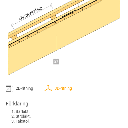
2D-ritning
3D-ritning
Förklaring
Bärläkt.
Ströläkt.
Takstol.