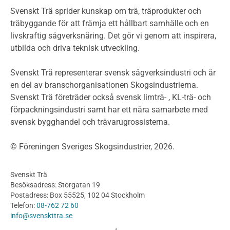
Miljödeklarationer och märkning
Svenskt Trä sprider kunskap om trä, träprodukter och
Termer och förkortningar
träbyggande för att främja ett hållbart samhälle och en
livskraftig sågverksnäring. Det gör vi genom att inspirera,
Planering
utbilda och driva teknisk utveckling.
Planera ett träbygge
Klimatkalkylator hallar
Svenskt Trä representerar svensk sågverksindustri och är
Projektering av trähus - generellt
en del av branschorganisationen Skogsindustrierna.
Byggsystem
Svenskt Trä företräder också svensk limträ- , KL-trä- och
förpackningsindustri samt har ett nära samarbete med
Fasadsystem i skivmaterial
svensk bygghandel och trävarugrossisterna.
Bullerskärmar och andra utomhuskonstruktioner
Träbroar
© Föreningen Sveriges Skogsindustrier, 2026.
Byggnation och utförande
Planering
Svenskt Trä
Utförande
Besöksadress: Storgatan 19
Produkter
Postadress: Box 55525, 102 04 Stockholm
Telefon:
08-762 72 60
Konstruktionsvirke
info@svenskttra.se
Konstruktionsvirke Behandlat