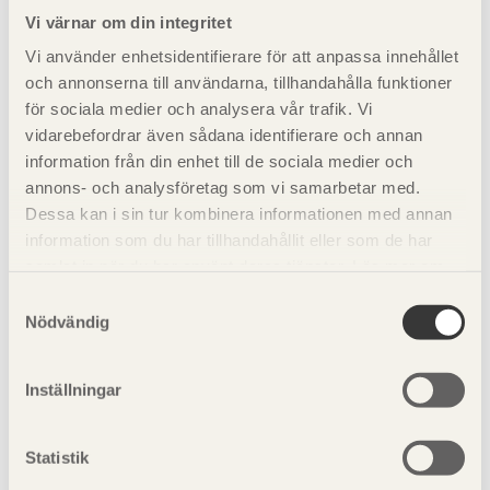
Vi värnar om din integritet
Vi använder enhetsidentifierare för att anpassa innehållet
och annonserna till användarna, tillhandahålla funktioner
Falsad enkelfas G4-2
Falsad enkelfas
för sociala medier och analysera vår trafik. Vi
Gran Obehandlad
ändspont G4-2 Gran
vidarebefordrar även sådana identifierare och annan
22x145
Obehandlad 22x145
information från din enhet till de sociala medier och
annons- och analysföretag som vi samarbetar med.
Dessa kan i sin tur kombinera informationen med annan
information som du har tillhandahållit eller som de har
samlat in när du har använt deras tjänster. Läs mer om
vår
integritetspolicy
och
kakpolicy
.
Samtyckesval
Nödvändig
Falsad spårpanel med
Falsad spårpanel med
Inställningar
fasad kant G4-2 Gran
fasade kanter G4-2 Gran
Obehandlad 22x145
Obehandlad 22x145
Statistik