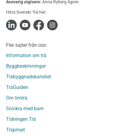
Ansvarig utgivare:
Anna Ryberg Ågren
Konstruktionsvirke Obehandlat
Hitta Svenskt Trä här:
Konstruktionsvirke Fingerskarvat
Konstruktionsvirke Fingerskarvat Obehandlat
Limträ
Limträ Obehandlat
Fler sajter från oss:
Fanerträ
Fanerträ Obehandlat
Information om trä
Träpaneler och utvändigt beklädnadsvirke
Byggbeskrivningar
Träpanel och Utvändig beklädnad Behandlat
Träbyggnadskansliet
Träpanel och utvändig beklädnad Obehandlat
Trägolv
TräGuiden
Trägolv Behandlat
Om limträ
Trägolv Obehandlat
Snickra med barn
Sågat virke
Sågat virke Behandlat
Tidningen Trä
Sågat virke Obehandlat
Träpriset
Övriga träprodukter