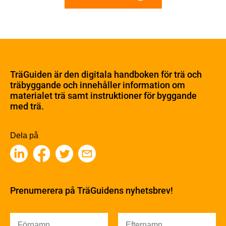
Om trä
Materialet trä
TräGuiden är den digitala handboken för trä och
Skogsbruk
träbyggande och innehåller information om
Barrträdets uppbyggnad
materialet trä samt instruktioner för byggande
med trä.
Träets egenskaper och kvalitet
Sågverksprocessen
Träbaserade produkter
Dela på
Kemisk behandling
Fakta om Limträ
Byggfysik
Fukt
Prenumerera på TräGuidens nyhetsbrev!
Värmeisolering och lufttäthet
Ljud
Brandsäkerhet