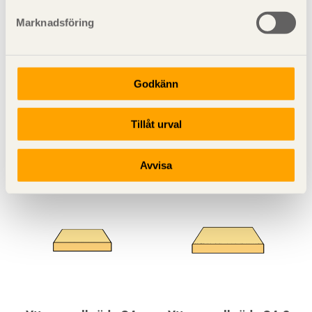
Marknadsföring
Godkänn
Falsad spårpanel med
Spontad ytterpanel G4-2
Tillåt urval
raka kanter G4-2 G4-2
Gran Obehandlad
Gran Obehandlad
22x145
22x145
Avvisa