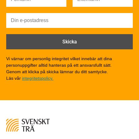
Brandsäkerhet
Byggnadsklasser och verksamhetsklasser
Brandförlopp i byggnader
Brandtekniska funktionskrav
Brandklasser för material och konstruktioner
Träkonstruktioners brandmotstånd
Detaljlösningar
Vi värnar om personlig integritet vilket innebär att dina
Träytors brandegenskaper
personuppgifter alltid hanteras på ett ansvarsfullt sätt.
Tekniska byten med sprinkler
Genom att klicka på skicka lämnar du ditt samtycke.
Läs vår
integritetspolicy.
Riskvärdering i flervåningsbostadshus
Brandstandarder
Brandstatistik för flervåningsträhus
Kontroll av utförande
Miljö
Miljöeffekter
LCA
Miljöpolitik och miljömål