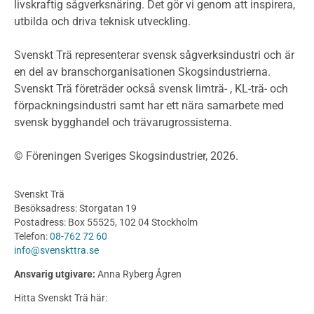
livskraftig sågverksnäring. Det gör vi genom att inspirera,
Planering
utbilda och driva teknisk utveckling.
Planera ett träbygge
Klimatkalkylator hallar
Svenskt Trä representerar svensk sågverksindustri och är
Projektering av trähus - generellt
en del av branschorganisationen Skogsindustrierna.
Byggsystem
Svenskt Trä företräder också svensk limträ- , KL-trä- och
förpackningsindustri samt har ett nära samarbete med
Fasadsystem i skivmaterial
svensk bygghandel och trävarugrossisterna.
Bullerskärmar och andra utomhuskonstruktioner
Träbroar
© Föreningen Sveriges Skogsindustrier, 2026.
Byggnation och utförande
Planering
Svenskt Trä
Utförande
Besöksadress: Storgatan 19
Produkter
Postadress: Box 55525, 102 04 Stockholm
Telefon:
08-762 72 60
Konstruktionsvirke
info@svenskttra.se
Konstruktionsvirke Behandlat
Ansvarig utgivare:
Anna Ryberg Ågren
Konstruktionsvirke Obehandlat
Hitta Svenskt Trä här:
Konstruktionsvirke Fingerskarvat