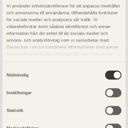
vid samförbränning. Ytbehandlat och limmat trä som
Vi använder enhetsidentifierare för att anpassa innehållet
förbränns i mindre biobränslepannor kan påverkas.
och annonserna till användarna, tillhandahålla funktioner
för sociala medier och analysera vår trafik. Vi
vidarebefordrar även sådana identifierare och annan
Se även
information från din enhet till de sociala medier och
annons- och analysföretag som vi samarbetar med.
Dessa kan i sin tur kombinera informationen med annan
Regeringens webbplats
information som du har tillhandahållit eller som de har
samlat in när du har använt deras tjänster. Läs mer om
vår
integritetspolicy
och
kakpolicy
.
Samtyckesval
Nödvändig
Inställningar
Visa sajtkarta
Statistik