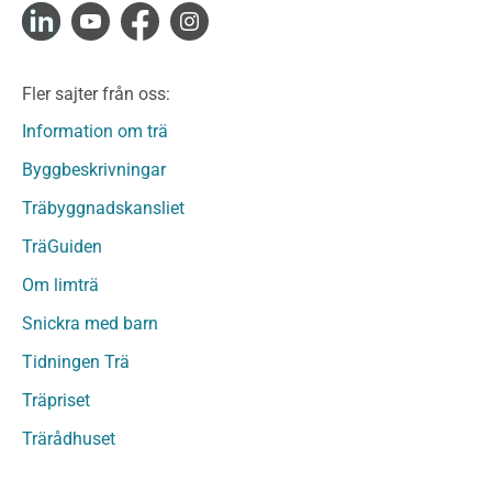
Konstruktionsvirke Fingerskarvat Obehandlat
Limträ
Limträ Obehandlat
Fler sajter från oss:
Fanerträ
Fanerträ Obehandlat
Information om trä
Träpaneler och utvändigt beklädnadsvirke
Byggbeskrivningar
Träpanel och Utvändig beklädnad Behandlat
Träbyggnadskansliet
Träpanel och utvändig beklädnad Obehandlat
Trägolv
TräGuiden
Trägolv Behandlat
Om limträ
Trägolv Obehandlat
Snickra med barn
Sågat virke
Sågat virke Behandlat
Tidningen Trä
Sågat virke Obehandlat
Träpriset
Övriga träprodukter
Trärådhuset
Övrigt byggvirke
Trall