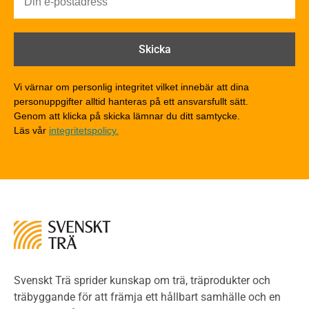
Brandförlopp i byggnader
Brandtekniska funktionskrav
Brandklasser för material och konstruktioner
Träkonstruktioners brandmotstånd
Detaljlösningar
Vi värnar om personlig integritet vilket innebär att dina
Träytors brandegenskaper
personuppgifter alltid hanteras på ett ansvarsfullt sätt.
Tekniska byten med sprinkler
Genom att klicka på skicka lämnar du ditt samtycke.
Läs vår
integritetspolicy.
Riskvärdering i flervåningsbostadshus
Brandstandarder
Brandstatistik för flervåningsträhus
Kontroll av utförande
Miljö
Miljöeffekter
LCA
Miljöpolitik och miljömål
Miljödeklarationer och märkning
Svenskt Trä sprider kunskap om trä, träprodukter och
Termer och förkortningar
träbyggande för att främja ett hållbart samhälle och en