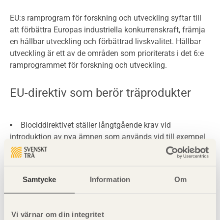
EU:s ramprogram för forskning och utveckling syftar till
att förbättra Europas industriella konkurrenskraft, främja
en hållbar utveckling och förbättrad livskvalitet. Hållbar
utveckling är ett av de områden som prioriterats i det 6:e
ramprogrammet för forskning och utveckling.
EU-direktiv som berör träprodukter
Biociddirektivet ställer långtgående krav vid
introduktion av nya ämnen som används vid till exempel
träskydd. Både beständighet och miljöpåverkan ska
kunna visas.
VOC-direktivet handlar om begränsning av
Samtycke
Information
Om
lösningsmedelsutsläpp i industrin.
Avfalls- och förbränningsdirektivet innebär förbud mot
Vi värnar om din integritet
deponering av brännbart avfall samt regler om utsläpp