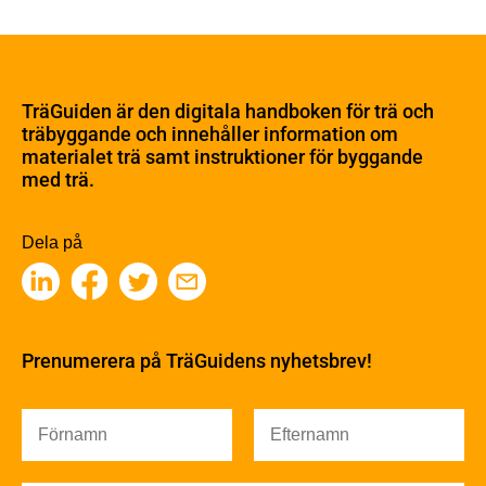
Om trä
Materialet trä
TräGuiden är den digitala handboken för trä och
Skogsbruk
träbyggande och innehåller information om
Barrträdets uppbyggnad
materialet trä samt instruktioner för byggande
med trä.
Träets egenskaper och kvalitet
Sågverksprocessen
Träbaserade produkter
Dela på
Kemisk behandling
Fakta om Limträ
Byggfysik
Fukt
Prenumerera på TräGuidens nyhetsbrev!
Värmeisolering och lufttäthet
Ljud
Brandsäkerhet
Brandsäkerhet