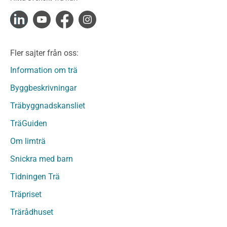
Konstruktionsvirke Fingerskarvat
Konstruktionsvirke Fingerskarvat Obehandlat
Limträ
Limträ Obehandlat
Fler sajter från oss:
Fanerträ
Fanerträ Obehandlat
Information om trä
Träpaneler och utvändigt beklädnadsvirke
Byggbeskrivningar
Träpanel och Utvändig beklädnad Behandlat
Träbyggnadskansliet
Träpanel och utvändig beklädnad Obehandlat
Trägolv
TräGuiden
Trägolv Behandlat
Om limträ
Trägolv Obehandlat
Snickra med barn
Sågat virke
Sågat virke Behandlat
Tidningen Trä
Sågat virke Obehandlat
Träpriset
Övriga träprodukter
Trärådhuset
Övrigt byggvirke
Trall