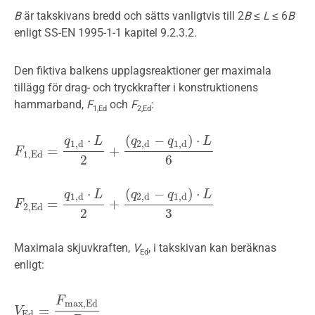
B
är takskivans bredd och sätts vanligtvis till 2
B
≤
L
≤ 6
B
enligt SS-EN 1995-1-1 kapitel 9.2.3.2.
Den fiktiva balkens upplagsreaktioner ger maximala
tillägg för drag- och tryckkrafter i konstruktionens
hammarband,
F
och
F
:
1,Ed
2,Ed
⋅
(
−
)
⋅
q
L
q
q
L
1
,
d
2
,
d
1
,
d
=
+
F
F
1
,
E
d
=
q
1
,
d
⋅
L
2
+
(
q
2
,
d
−
q
1
,
d
)
⋅
L
6
1
,
E
d
2
6
⋅
(
−
)
⋅
q
L
q
q
L
1
,
d
2
,
d
1
,
d
=
+
F
F
2
,
E
d
=
q
1
,
d
⋅
L
2
+
(
q
2
,
d
−
q
1
,
d
)
⋅
L
3
2
,
E
d
2
3
Maximala skjuvkraften,
V
, i takskivan kan beräknas
Ed
enligt:
F
max
,
E
d
=
V
V
E
d
=
F
max
,
E
d
B
E
d