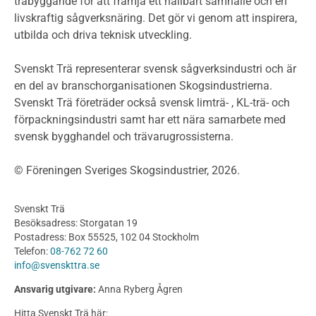
träbyggande för att främja ett hållbart samhälle och en
livskraftig sågverksnäring. Det gör vi genom att inspirera,
Planering
utbilda och driva teknisk utveckling.
Planera ett träbygge
Klimatkalkylator hallar
Svenskt Trä representerar svensk sågverksindustri och är
Projektering av trähus - generellt
en del av branschorganisationen Skogsindustrierna.
Byggsystem
Svenskt Trä företräder också svensk limträ- , KL-trä- och
förpackningsindustri samt har ett nära samarbete med
Fasadsystem i skivmaterial
svensk bygghandel och trävarugrossisterna.
Bullerskärmar och andra utomhuskonstruktioner
Träbroar
© Föreningen Sveriges Skogsindustrier, 2026.
Byggnation och utförande
Planering
Svenskt Trä
Utförande
Besöksadress: Storgatan 19
Produkter
Postadress: Box 55525, 102 04 Stockholm
Telefon:
08-762 72 60
Konstruktionsvirke
info@svenskttra.se
Konstruktionsvirke Behandlat
Ansvarig utgivare:
Anna Ryberg Ågren
Konstruktionsvirke Obehandlat
Hitta Svenskt Trä här: