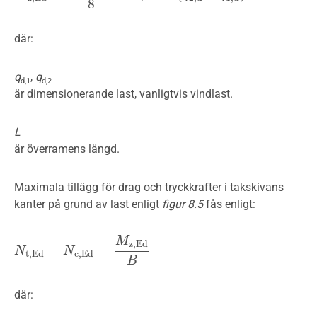
8
där:
q
,
q
d,1
d,2
är dimensionerande last, vanligtvis vindlast.
L
är överramens längd.
Maximala tillägg för drag­ och tryckkrafter i takskivans
kanter på grund av last enligt
figur 8.5
fås enligt:
M
z
,
E
d
=
=
N
N
t
,
E
d
=
N
c
,
E
N
d
=
M
z
,
E
d
B
t
,
E
d
c
,
E
d
B
där: