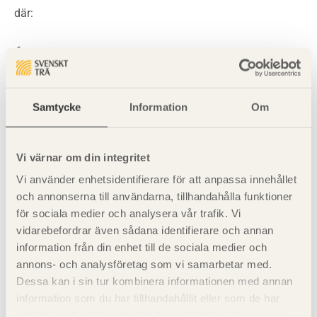
där:
f
t,0,Rd
är dimensionerande värde för draghållfasthet längs
fiberriktningen.
Samtycke
Information
Om
f
c,0,Rd
är dimensionerande värde för tryckhållfasthet längs
Vi värnar om din integritet
fiberriktningen.
Vi använder enhetsidentifierare för att anpassa innehållet
A
och annonserna till användarna, tillhandahålla funktioner
är virkets tvärsnittsarea.
för sociala medier och analysera vår trafik. Vi
vidarebefordrar även sådana identifierare och annan
information från din enhet till de sociala medier och
Takstolens överram ska kontrolleras för tvärkraft
annons- och analysföretag som vi samarbetar med.
tillsammans med övriga på takstolen verkande laster
Dessa kan i sin tur kombinera informationen med annan
enligt:
information som du har tillhandahållit eller som de har
samlat in när du har använt deras tjänster. Läs mer om