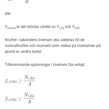
B
där:
F
är det största värdet av
F
och
F
.
max,Ed
1,Ed
2,Ed
Krafter i takstolens överram ska adderas till de
normalkrafter och moment som verkar på överramen på
grund av andra laster.
Tillkommande spänningar i överram fås enligt:
N
c
,
E
d
≥
f
f
c
,
0
,
R
d
≥
N
c
,
E
d
A
c
,
0
,
R
d
A
N
t
,
E
d
≥
f
f
t
,
0
,
R
d
≥
N
t
,
E
d
A
t
,
0
,
R
d
A