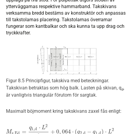
ytterväggarnas respektive hammarband. Takskivans
verksamma bredd bestäms av konstruktör och anpassas
till takstolarnas placering. Takstolarnas överramar
fungerar som kantbalkar och ska kunna ta upp drag­ och
tryckkrafter.
Figur 8.5 Principfigur, takskiva med beteckningar.
Takskivan betraktas som hög balk. Lasten på skivan, q
,
d
är vanligtvis triangulär förutom för sargtak.
Maximalt böjmoment kring takskivans z­axel fås enligt:
2
⋅
q
L
1
,
d
2
=
+
0
,
064
⋅
(
−
)
⋅
M
M
z
,
E
d
=
q
1
,
d
⋅
L
2
8
+
0
,
064
⋅
(
q
2
,
d
−
q
1
,
d
q
)
⋅
L
2
q
L
z
,
E
d
2
,
d
1
,
d