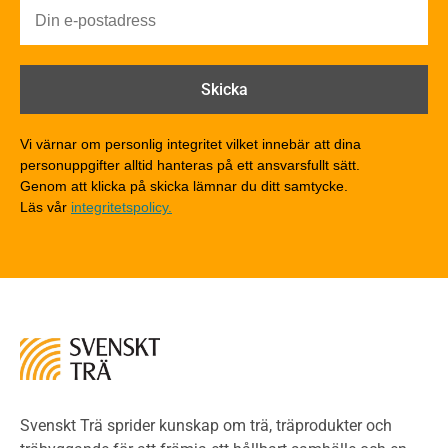
Byggnadsklasser och verksamhetsklasser
Brandförlopp i byggnader
Brandtekniska funktionskrav
Brandklasser för material och konstruktioner
Träkonstruktioners brandmotstånd
Detaljlösningar
Vi värnar om personlig integritet vilket innebär att dina
Träytors brandegenskaper
personuppgifter alltid hanteras på ett ansvarsfullt sätt.
Tekniska byten med sprinkler
Genom att klicka på skicka lämnar du ditt samtycke.
Läs vår
integritetspolicy.
Riskvärdering i flervåningsbostadshus
Brandstandarder
Brandstatistik för flervåningsträhus
Kontroll av utförande
Miljö
Miljöeffekter
LCA
Miljöpolitik och miljömål
Miljödeklarationer och märkning
Svenskt Trä sprider kunskap om trä, träprodukter och
Termer och förkortningar