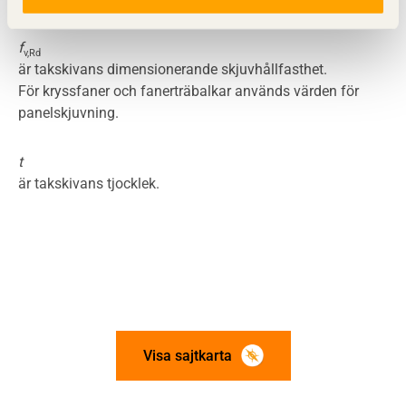
f
v,Rd
är takskivans dimensionerande skjuvhållfasthet.
För kryssfaner och fanerträbalkar används värden för
panelskjuvning.
t
är takskivans tjocklek.
Visa sajtkarta