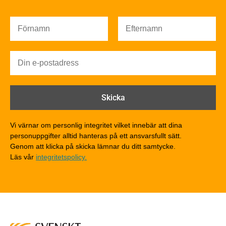
Värmeisolering och lufttäthet
Ljud
Brandsäkerhet
Brandsäkerhet
Byggnadsklasser och verksamhetsklasser
Brandförlopp i byggnader
Brandtekniska funktionskrav
Brandklasser för material och konstruktioner
Träkonstruktioners brandmotstånd
Detaljlösningar
Vi värnar om personlig integritet vilket innebär att dina
Träytors brandegenskaper
personuppgifter alltid hanteras på ett ansvarsfullt sätt.
Tekniska byten med sprinkler
Genom att klicka på skicka lämnar du ditt samtycke.
Läs vår
integritetspolicy.
Riskvärdering i flervåningsbostadshus
Brandstandarder
Brandstatistik för flervåningsträhus
Kontroll av utförande
Miljö
Miljöeffekter