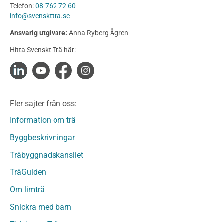
Telefon:
08-762 72 60
Konstruktionsvirke
info@svenskttra.se
Konstruktionsvirke Behandlat
Ansvarig utgivare:
Anna Ryberg Ågren
Konstruktionsvirke Obehandlat
Hitta Svenskt Trä här:
Konstruktionsvirke Fingerskarvat
Konstruktionsvirke Fingerskarvat Obehandlat
Limträ
Limträ Obehandlat
Fler sajter från oss:
Fanerträ
Fanerträ Obehandlat
Information om trä
Träpaneler och utvändigt beklädnadsvirke
Byggbeskrivningar
Träpanel och Utvändig beklädnad Behandlat
Träbyggnadskansliet
Träpanel och utvändig beklädnad Obehandlat
Trägolv
TräGuiden
Trägolv Behandlat
Om limträ
Trägolv Obehandlat
Snickra med barn
Sågat virke
Sågat virke Behandlat