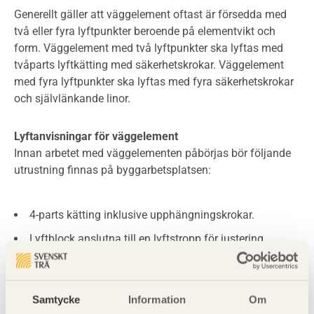
Generellt gäller att väggelement oftast är försedda med
två eller fyra lyftpunkter beroende på elementvikt och
form. Väggelement med två lyftpunkter ska lyftas med
tvåparts lyftkätting med säkerhetskrokar. Väggelement
med fyra lyftpunkter ska lyftas med fyra säkerhetskrokar
och självlänkande linor.
Lyftanvisningar för väggelement
Innan arbetet med väggelementen påbörjas bör följande
utrustning finnas på byggarbetsplatsen:
4-parts kätting inklusive upphängningskrokar.
Lyftblock anslutna till en lyftstropp för justering.
Tyngdpunktsanvisning från KL-träelementtillverkare.
Samtycke
Information
Om
Gör daglig egenkontroll av kättingar, krokar och lyftblock.