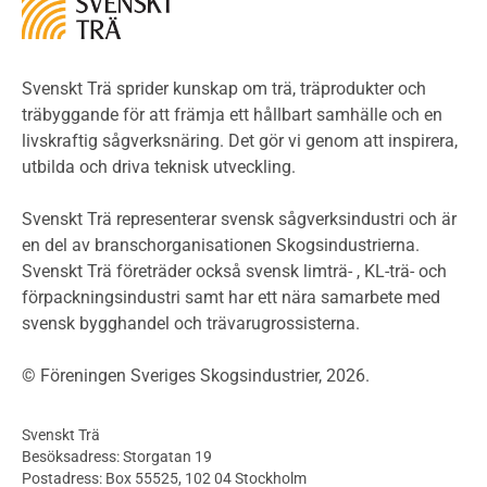
LCA
Miljöpolitik och miljömål
Miljödeklarationer och märkning
Svenskt Trä sprider kunskap om trä, träprodukter och
Termer och förkortningar
träbyggande för att främja ett hållbart samhälle och en
livskraftig sågverksnäring. Det gör vi genom att inspirera,
Planering
utbilda och driva teknisk utveckling.
Planera ett träbygge
Klimatkalkylator hallar
Svenskt Trä representerar svensk sågverksindustri och är
Projektering av trähus - generellt
en del av branschorganisationen Skogsindustrierna.
Byggsystem
Svenskt Trä företräder också svensk limträ- , KL-trä- och
förpackningsindustri samt har ett nära samarbete med
Fasadsystem i skivmaterial
svensk bygghandel och trävarugrossisterna.
Bullerskärmar och andra utomhuskonstruktioner
Träbroar
© Föreningen Sveriges Skogsindustrier, 2026.
Byggnation och utförande
Planering
Svenskt Trä
Utförande
Besöksadress: Storgatan 19
Produkter
Postadress: Box 55525, 102 04 Stockholm