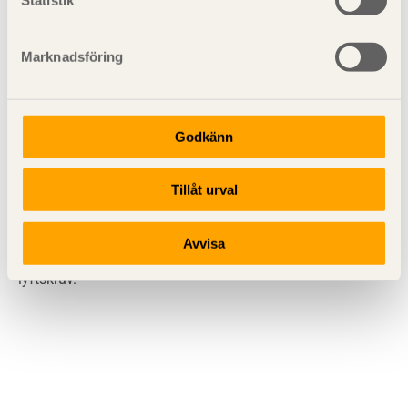
hantering av bjälklagsplattor och väggskivor.
Marknadsföring
Godkänn
Tillåt urval
Avvisa
Figur 10.2
Principskiss kulankare med snedställd
lyftskruv.