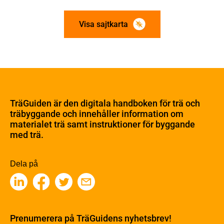
Visa sajtkarta
Om trä
Materialet trä
TräGuiden är den digitala handboken för trä och
Skogsbruk
träbyggande och innehåller information om
Barrträdets uppbyggnad
materialet trä samt instruktioner för byggande
med trä.
Träets egenskaper och kvalitet
Sågverksprocessen
Träbaserade produkter
Dela på
Kemisk behandling
Fakta om Limträ
Byggfysik
Fukt
Prenumerera på TräGuidens nyhetsbrev!