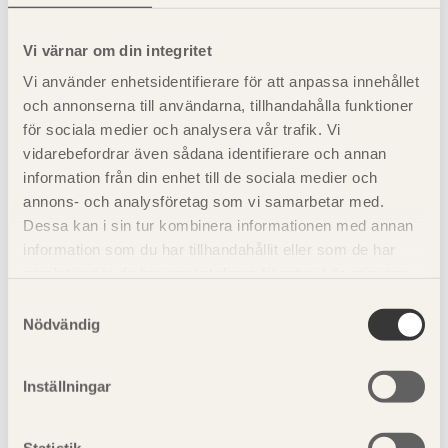
Montage sker om möjligt direkt från lastbil. Montage av
väggar påbörjas genom att två parter på kättingen hängs
Vi värnar om din integritet
upp samt att en part kortas cirka 1,5 m, i vilken lyftblocket
Vi använder enhetsidentifierare för att anpassa innehållet
kopplas. Väggarna kopplas en och en med kätting i ena
och annonserna till användarna, tillhandahålla funktioner
lyftstroppen och lyftblockets krok i den andra
för sociala medier och analysera vår trafik. Vi
lyftstroppen. Väggen justeras till vågrät position för att
vidarebefordrar även sådana identifierare och annan
fördela vikten samt underlätta montaget.
information från din enhet till de sociala medier och
annons- och analysföretag som vi samarbetar med.
Dessa kan i sin tur kombinera informationen med annan
information som du har tillhandahållit eller som de har
samlat in när du har använt deras tjänster. Läs mer om
vår
integritetspolicy
och
kakpolicy
.
Samtyckesval
Nödvändig
Inställningar
Figur 10.1
Exempel på statiskt bestämda system för
Statistik