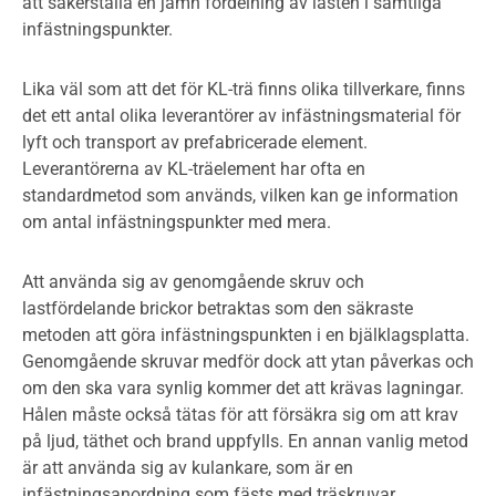
att säkerställa en jämn fördelning av lasten i samtliga
infästningspunkter.
Lika väl som att det för KL-trä finns olika tillverkare, finns
det ett antal olika leverantörer av infästningsmaterial för
lyft och transport av prefabricerade element.
Leverantörerna av KL-träelement har ofta en
standardmetod som används, vilken kan ge information
om antal infästningspunkter med mera.
Att använda sig av genomgående skruv och
lastfördelande brickor betraktas som den säkraste
metoden att göra infästningspunkten i en bjälklagsplatta.
Genomgående skruvar medför dock att ytan påverkas och
om den ska vara synlig kommer det att krävas lagningar.
Hålen måste också tätas för att försäkra sig om att krav
på ljud, täthet och brand uppfylls. En annan vanlig metod
är att använda sig av kulankare, som är en
infästningsanordning som fästs med träskruvar.