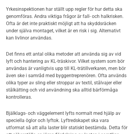
Yrkesinspektionen har ställt upp regler för hur detta ska
genomföras. Andra viktiga frågor är fall- och halkrisken.
Ofta är det inte praktiskt möjligt att ha skyddsräcken
under själva montaget, vilket är en risk i sig. Alternativt
kan livlinor användas.
Det finns ett antal olika metoder att använda sig av vid
lyft och hantering av KL-träskivor. Vilket system som bör
användas är vanligtvis upp till KL-trätillverkaren, men bör
även ske i samråd med byggentreprenören. Ofta används
olika typer av sling eller stroppar av textil, stålvajer eller
stålkätting och vid användning ska alltid bärförmåga
kontrolleras.
Bjälklags- och väggelement lyfts normalt med hjälp av
speciella öglor och lyftok. Lyftredskapet ska vara
utformat så att alla laster blir statiskt bestämda. Detta för