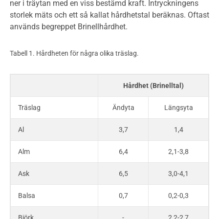
ner i träytan med en viss bestämd kraft. Intryckningens
storlek mäts och ett så kallat hårdhetstal beräknas. Oftast
används begreppet Brinellhårdhet.
Tabell 1. Hårdheten för några olika träslag.
Hårdhet (Brinelltal)
Träslag
Ändyta
Längsyta
Al
3,7
1,4
Alm
6,4
2,1-3,8
Ask
6,5
3,0-4,1
Balsa
0,7
0,2-0,3
Björk
-
2,2-2,7