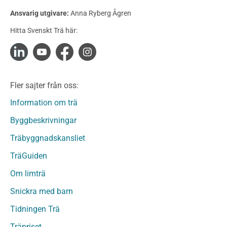
Konstruktionsvirke Behandlat
Ansvarig utgivare:
Anna Ryberg Ågren
Konstruktionsvirke Obehandlat
Hitta Svenskt Trä här:
Konstruktionsvirke Fingerskarvat
Konstruktionsvirke Fingerskarvat Obehandlat
Limträ
Limträ Obehandlat
Fler sajter från oss:
Fanerträ
Fanerträ Obehandlat
Information om trä
Träpaneler och utvändigt beklädnadsvirke
Byggbeskrivningar
Träpanel och Utvändig beklädnad Behandlat
Träbyggnadskansliet
Träpanel och utvändig beklädnad Obehandlat
Trägolv
TräGuiden
Trägolv Behandlat
Om limträ
Trägolv Obehandlat
Snickra med barn
Sågat virke
Sågat virke Behandlat
Tidningen Trä
Sågat virke Obehandlat
Träpriset