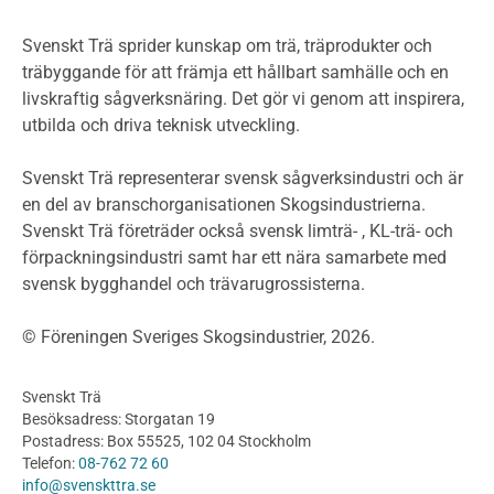
Miljöpolitik och miljömål
Miljödeklarationer och märkning
Svenskt Trä sprider kunskap om trä, träprodukter och
Termer och förkortningar
träbyggande för att främja ett hållbart samhälle och en
livskraftig sågverksnäring. Det gör vi genom att inspirera,
Planering
utbilda och driva teknisk utveckling.
Planera ett träbygge
Klimatkalkylator hallar
Svenskt Trä representerar svensk sågverksindustri och är
Projektering av trähus - generellt
en del av branschorganisationen Skogsindustrierna.
Byggsystem
Svenskt Trä företräder också svensk limträ- , KL-trä- och
förpackningsindustri samt har ett nära samarbete med
Fasadsystem i skivmaterial
svensk bygghandel och trävarugrossisterna.
Bullerskärmar och andra utomhuskonstruktioner
Träbroar
© Föreningen Sveriges Skogsindustrier, 2026.
Byggnation och utförande
Planering
Svenskt Trä
Utförande
Besöksadress: Storgatan 19
Produkter
Postadress: Box 55525, 102 04 Stockholm
Telefon:
08-762 72 60
Konstruktionsvirke
info@svenskttra.se