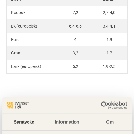
Rödbok
7,2
2,7-4,0
Ek (europeisk)
6,4-6,6
3,4-4,1
Furu
4
1,9
Gran
3,2
1,2
Lärk (europeisk)
5,2
1,9-2,5
Samtycke
Information
Om