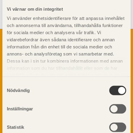
Visa sajtkarta
Vi värnar om din integritet
Vi använder enhetsidentifierare för att anpassa innehållet
och annonserna till användarna, tillhandahålla funktioner
för sociala medier och analysera vår trafik. Vi
Om trä
vidarebefordrar även sådana identifierare och annan
Materialet trä
information från din enhet till de sociala medier och
TräGuiden är den digitala handboken för trä och
Skogsbruk
annons- och analysföretag som vi samarbetar med.
träbyggande och innehåller information om
Barrträdets uppbyggnad
Dessa kan i sin tur kombinera informationen med annan
materialet trä samt instruktioner för byggande
med trä.
information som du har tillhandahållit eller som de har
Träets egenskaper och kvalitet
samlat in när du har använt deras tjänster. Läs mer om
Sågverksprocessen
vår
integritetspolicy
och
kakpolicy
.
Träbaserade produkter
Samtyckesval
Dela på
Nödvändig
Kemisk behandling
Fakta om Limträ
Byggfysik
Inställningar
Fukt
Prenumerera på TräGuidens nyhetsbrev!
Värmeisolering och lufttäthet
Statistik
Ljud