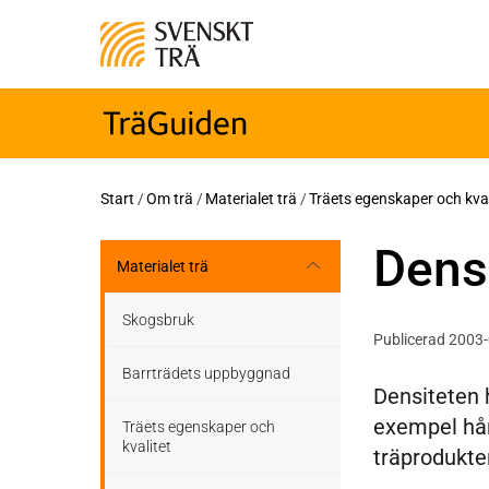
Start
/
Om trä
/
Materialet trä
/
Träets egenskaper och kval
Densi
Materialet trä
Skogsbruk
Publicerad 2003
Barrträdets uppbyggnad
Densiteten 
exempel hår
Träets egenskaper och
kvalitet
träprodukte