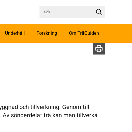
Underhåll
Forskning
Om TräGuiden
gnad och tillverkning. Genom till
 Av sönderdelat trä kan man tillverka