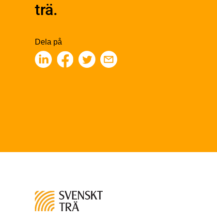
trä.
Träbaserade produkter
Kons
Obe
Kemisk behandling
Konst
Fakta om Limträ
Finge
Dela på
Byggfysik
Kons
Fukt
Fing
Värmeisolering och lufttäthet
Limtr
Ljud
Limt
Brandsäkerhet
Faner
Brandsäkerhet
Fane
Byggnadsklasser och
Träpa
verksamhetsklasser
beklä
Brandförlopp i byggnader
Träp
Brandtekniska funktionskrav
bekl
Brandklasser för material och
Träp
konstruktioner
bekl
Träkonstruktioners
Trägo
brandmotstånd
Träg
Detaljlösningar