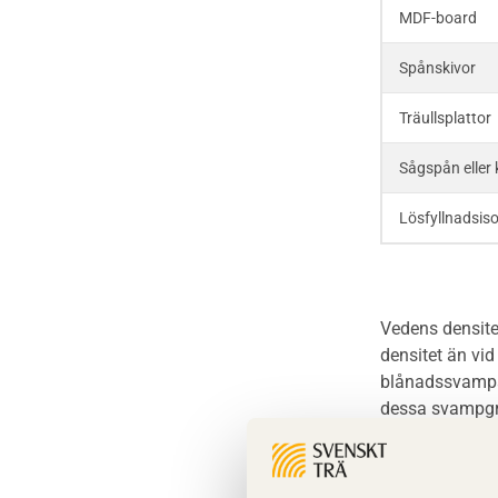
Miljöpolitik och miljömål
MDF-board
Brandklasser för material och
konstruktioner
Miljödeklarationer och
Spånskivor
märkning
Träkonstruktioners
brandmotstånd
Träullsplattor
Sågspån eller k
Detaljlösningar
Lösfyllnadsiso
Träytors brandegenskaper
Tekniska byten med sprinkler
Vedens densite
Riskvärdering i
densitet än vi
flervåningsbostadshus
blånadssvampar 
dessa svampgru
Brandstandarder
Brandstatistik för
Granvirke med 
flervåningsträhus
används ovan m