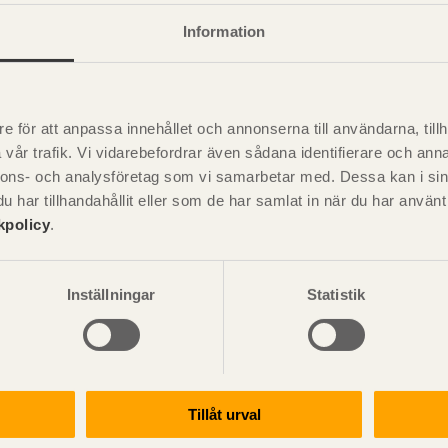
et att angripas av mikroorganismer. Furusplintveden tar lätt upp
Information
smer. För att klara furusplintveden mot svampangrepp måste vi
rk eller i mark. Eftersom furusplintved med låg densitet lättare
ed med hög densitet. Den högre upptagningen av impregneringsv
ensitet ger i regel också ökad hållfasthet. Ofta påverkar dock an
e för att anpassa innehållet och annonserna till användarna, tillh
er.
vår trafik. Vi vidarebefordrar även sådana identifierare och anna
nnons- och analysföretag som vi samarbetar med. Dessa kan i sin
rympning eller svällning vid en ändring av fuktkvoten under fibe
har tillhandahållit eller som de har samlat in när du har använ
 avtar krympningen med ökad densitet medan den ökar i radiell o
kpolicy
.
Inställningar
Statistik
k behandling
et
Tillåt urval