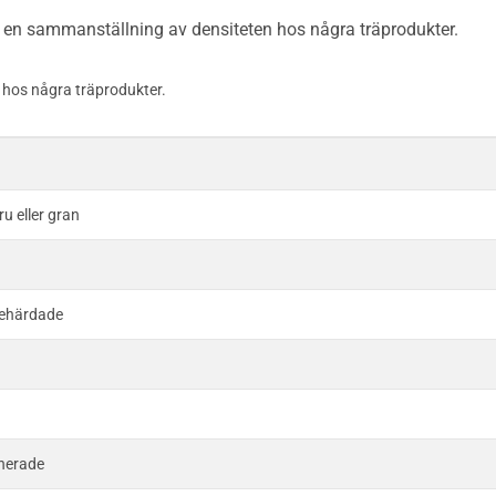
as en sammanställning av densiteten hos några träprodukter.
t hos några träprodukter.
u eller gran
jehärdade
gnerade