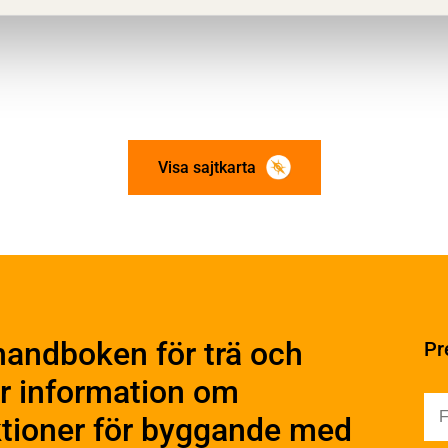
Visa sajtkarta
ation och utförande
Konstruktiv utformning
ering
Grundläggning
rande
Stomme
handboken för trä och
Pr
Stomkomplettering
kter
Trädäck
r information om
ruktionsvirke
Bullerskärmar
truktionsvirke
uktioner för byggande med
Träbroar
ndlat