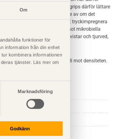
 vatten oavsett densitet och angrips därför lättare
Om
rket tryckimpregneras, oberoende av om det
 tar upp vatten är den lättare att tryckimpregnera
ätska medför ett bättre skydd mot mikrobiella
dra faktorer, som till exempel kvistar och tjurved,
andahålla funktioner för
n information från din enhet
 tur kombinera informationen
rmättnadspunkten är proportionell mot densiteten.
t deras tjänster. Läs mer om
ch tangentiell led.
Marknadsföring
Godkänn