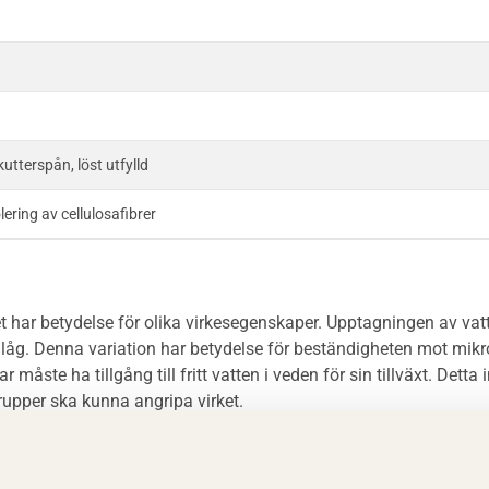
utterspån, löst utfylld
lering av cellulosafibrer
t har betydelse för olika virkesegenskaper. Upptagningen av vat
d låg. Denna variation har betydelse för beständigheten mot mik
måste ha tillgång till fritt vatten i veden för sin tillväxt. Detta
pper ska kunna angripa virket.
stor sommarvedsandel och därmed hög densitet får anses ha g
ark. Frodvuxet granvirke med låg densitet anses däremot ha stö