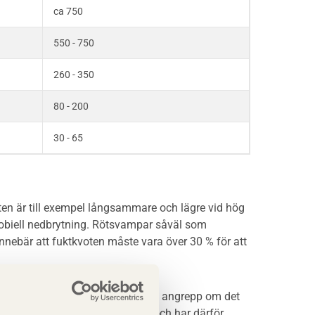
ca 750
550 - 750
260 - 350
80 - 200
30 - 65
ten är till exempel långsammare och lägre vid hög
robiell nedbrytning. Rötsvampar såväl som
 innebär att fuktkvoten måste vara över 30 % för att
od beständighet mot mikrobiella angrepp om det
rre förmåga att ta upp vatten och har därför