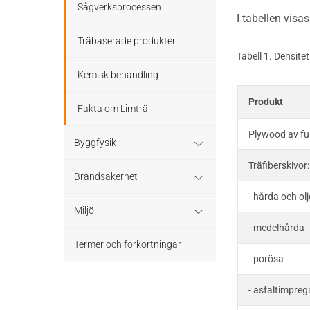
Sågverksprocessen
I tabellen vis
Träbaserade produkter
Tabell 1. Densite
Kemisk behandling
Produkt
Fakta om Limträ
Plywood av fur
Byggfysik
Träfiberskivor:
Fukt
Brandsäkerhet
- hårda och ol
Värmeisolering och lufttäthet
Byggnadsklasser och
Miljö
verksamhetsklasser
- medelhårda
Ljud
Miljöeffekter
Termer och förkortningar
Brandförlopp i byggnader
- porösa
LCA
- asfaltimpre
Brandtekniska funktionskrav