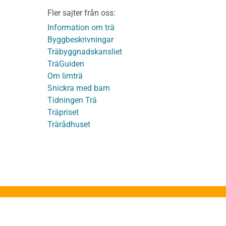
Integritetspolicy
material
Fler sajter från oss:
Användbara funktioner
KL-trä
på TräGuiden
Information om trä
Byggbeskrivningar
Träbyggnadskansliet
detaljer
TräGuiden
Om limträ
Snickra med barn
Tidningen Trä
Träpriset
t
Trärådhuset
ge
ruktion
stakstolar