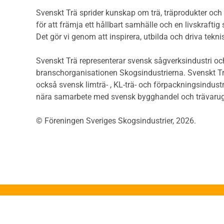
Träg
Träytors brandegenskaper
Svenskt Trä sprider kunskap om trä, träprodukter oc
Sågat
Tekniska byten med sprinkler
för att främja ett hållbart samhälle och en livskraftig
Såga
Riskvärdering i
Det gör vi genom att inspirera, utbilda och driva tekni
Såga
flervåningsbostadshus
Övrig
Brandstandarder
Svenskt Trä representerar svensk sågverksindustri och
Övri
Brandstatistik för
branschorganisationen Skogsindustrierna. Svenskt Tr
Trall
flervåningsträhus
också svensk limträ- , KL-trä- och förpackningsindustr
Unde
Kontroll av utförande
nära samarbete med svensk bygghandel och trävarug
Spar
Miljö
Läkt
© Föreningen Sveriges Skogsindustrier, 2026.
Miljöeffekter
Form
LCA
Dime
Miljöpolitik och miljömål
Invän
Miljödeklarationer och
märkning
Trälis
Termer och förkortningar
Lättb
Planering
Konstr
Planera ett träbygge
Proje