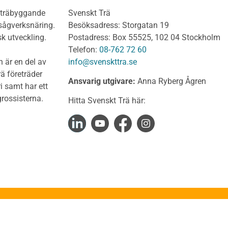
olv Obehandlat
KL-trä som konstruktions
h träbyggande
Svenskt Trä
 virke
Konstruktionssystem för 
 sågverksnäring.
Besöksadress: Storgatan 19
t virke Behandlat
Dimensionering av KL-
sk utveckling.
Postadress: Box 55525, 102 04 Stockholm
träkonstruktioner
t virke Obehandlat
Telefon:
08-762 72 60
Förband och anslutnings
a träprodukter
 är en del av
info@svenskttra.se
Bjälklag
gt byggvirke
ä företräder
Ansvarig utgivare:
Anna Ryberg Ågren
Väggar
i samt har ett
KL-trä och brand
rlagsspont
rossisterna.
Hitta Svenskt Trä här:
KL-trä och ljud
rar
KL-trä och värme och fuk
Upphandling och monta
virke
Takstolshandboken
nsionshyvlat
Bakgrund
diga panelbrädor
Trä och miljö
ter
Takstolar
alkar
Takstolstyper
uktion
Stabilisering av takkonst
kteringsGuiden
Stabilisering av fackverk