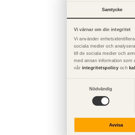
större benägenh
Samtycke
Kontroll av utförande
av mikroorgani
används ovan ma
än furusplintv
Vi värnar om din integritet
angrepp. Ökad d
Vi använder enhetsidentifierar
hållfastheten m
sociala medier och analysera 
till de sociala medier och a
Storleken på k
med annan information som du 
Längs fibrerna
vår
integritetspolicy
och
ka
Samtyckesval
Se även
Nödvändig
Kemis
Hårdh
Avvisa