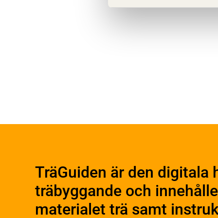
Byggn
Om trä
Plan
Materialet trä
Utfö
Skogsbruk
TräGuiden är den digitala 
Produ
Barrträdets uppbyggnad
träbyggande och innehålle
Träets egenskaper och
Konst
kvalitet
Kons
materialet trä samt instr
Sågverksprocessen
Beha