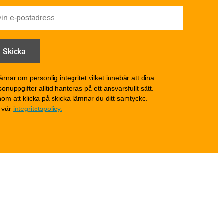
Utförande - utvändigt
Utförande - invändigt
Drift och underhåll
åga
Drift och underhåll –
generellt
Grunder och bjälklag
d
Fasader och väggar
ärnar om personlig integritet vilket innebär att dina
onuppgifter alltid hanteras på ett ansvarsfullt sätt.
Tak
om att klicka på skicka lämnar du ditt samtycke.
Invändigt underhåll
 vår
integritetspolicy.
Altaner, balkonger och
yttertrappor
Om TräGuiden
Kontakta oss
v
Vi som medverkat till
TräGuiden
ontage av
Friskrivningar
Kakor