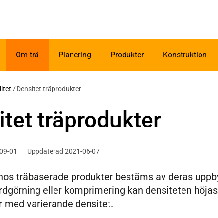
Om trä
Planering
Produkter
Konstruktion
itet
/
Densitet träprodukter
tet träprodukter
-09-01
Uppdaterad 2021-06-07
hos träbaserade produkter bestäms av deras uppbyg
dgörning eller komprimering kan densiteten höjas.
r med varierande densitet.