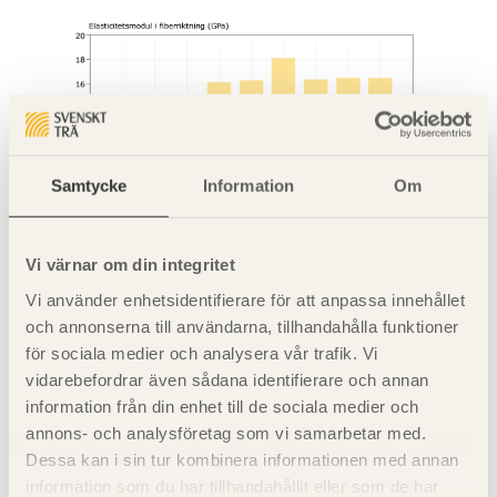
Samtycke
Information
Om
Vi värnar om din integritet
Vi använder enhetsidentifierare för att anpassa innehållet
och annonserna till användarna, tillhandahålla funktioner
Diagram 3. Elasticitetsmodulen i fiberriktningen varierar med
för sociala medier och analysera vår trafik. Vi
årsringarna. Den är lägst inne vid märgen. (Persson, K. 2000.
vidarebefordrar även sådana identifierare och annan
Micro mechanical modelling of wood and fibre properties.
information från din enhet till de sociala medier och
Doctoral thesis. Lund University. Department of Mechanics and
annons- och analysföretag som vi samarbetar med.
Materials.)
Dessa kan i sin tur kombinera informationen med annan
information som du har tillhandahållit eller som de har