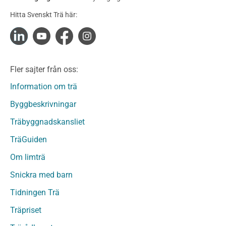
Konstruktionsvirke Obehandlat
Hitta Svenskt Trä här:
Konstruktionsvirke Fingerskarvat
Konstruktionsvirke Fingerskarvat Obehandlat
Limträ
Limträ Obehandlat
Fler sajter från oss:
Fanerträ
Fanerträ Obehandlat
Information om trä
Träpaneler och utvändigt beklädnadsvirke
Byggbeskrivningar
Träpanel och Utvändig beklädnad Behandlat
Träbyggnadskansliet
Träpanel och utvändig beklädnad Obehandlat
Trägolv
TräGuiden
Trägolv Behandlat
Om limträ
Trägolv Obehandlat
Snickra med barn
Sågat virke
Sågat virke Behandlat
Tidningen Trä
Sågat virke Obehandlat
Träpriset
Övriga träprodukter