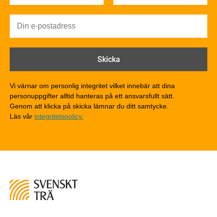
Brandsäkerhet
Byggnadsklasser och verksamhetsklasser
Brandförlopp i byggnader
Brandtekniska funktionskrav
Brandklasser för material och konstruktioner
Träkonstruktioners brandmotstånd
Detaljlösningar
Vi värnar om personlig integritet vilket innebär att dina
Träytors brandegenskaper
personuppgifter alltid hanteras på ett ansvarsfullt sätt.
Tekniska byten med sprinkler
Genom att klicka på skicka lämnar du ditt samtycke.
Läs vår
integritetspolicy.
Riskvärdering i flervåningsbostadshus
Brandstandarder
Brandstatistik för flervåningsträhus
Kontroll av utförande
Miljö
Miljöeffekter
LCA
Miljöpolitik och miljömål