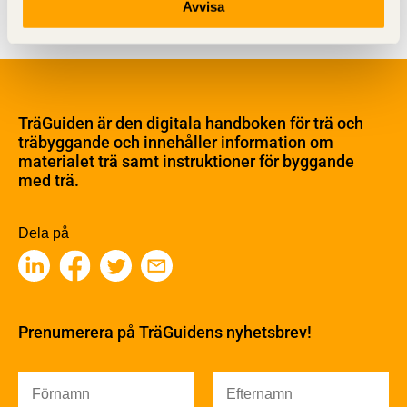
Avvisa
Om trä
Materialet trä
TräGuiden är den digitala handboken för trä och
Skogsbruk
träbyggande och innehåller information om
Barrträdets uppbyggnad
materialet trä samt instruktioner för byggande
med trä.
Träets egenskaper och kvalitet
Sågverksprocessen
Träbaserade produkter
Dela på
Kemisk behandling
Fakta om Limträ
Byggfysik
Fukt
Prenumerera på TräGuidens nyhetsbrev!
Värmeisolering och lufttäthet
Ljud
Brandsäkerhet