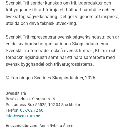
Miljödeklarationer och märkning
Svenskt Trä sprider kunskap om trä, träprodukter och
Termer och förkortningar
träbyggande för att främja ett hållbart samhälle och en
livskraftig sågverksnäring. Det gör vi genom att inspirera,
Planering
utbilda och driva teknisk utveckling.
Planera ett träbygge
Klimatkalkylator hallar
Svenskt Trä representerar svensk sågverksindustri och är
Projektering av trähus - generellt
en del av branschorganisationen Skogsindustrierna.
Byggsystem
Svenskt Trä företräder också svensk limträ- , KL-trä- och
förpackningsindustri samt har ett nära samarbete med
Fasadsystem i skivmaterial
svensk bygghandel och trävarugrossisterna.
Bullerskärmar och andra utomhuskonstruktioner
Träbroar
© Föreningen Sveriges Skogsindustrier, 2026.
Byggnation och utförande
Planering
Svenskt Trä
Utförande
Besöksadress: Storgatan 19
Produkter
Postadress: Box 55525, 102 04 Stockholm
Telefon:
08-762 72 60
Konstruktionsvirke
info@svenskttra.se
Konstruktionsvirke Behandlat
Ansvarig utgivare:
Anna Ryberg Ågren