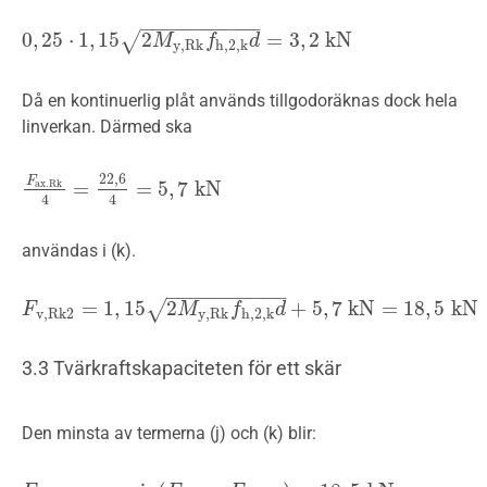
−
−
−
−
−
−
−
−
−
−
0
,
25
⋅
1
,
15
2
=
3
,
2
k
N
√
0
,
25
⋅
1
,
15
2
M
y
,
R
k
f
M
h
,
2
,
k
d
=
f
3
,
2
k
N
d
y
,
R
k
h
,
2
,
k
Då en kontinuerlig plåt används tillgodoräknas dock hela
linverkan. Därmed ska
22
,
6
F
=
=
5
,
7
k
N
a
x
.
R
k
F
a
x
.
R
k
4
=
22
,
6
4
=
5
,
7
k
N
4
4
användas i (k).
−
−
−
−
−
−
−
−
−
−
=
1
,
15
2
+
5
,
7
k
N
=
18
,
5
k
N
√
F
F
v
,
R
k
2
=
1
,
15
2
M
y
,
R
k
f
h
M
,
2
,
k
d
+
5
f
,
7
k
N
=
d
18
,
5
k
N
v
,
R
k
2
y
,
R
k
h
,
2
,
k
3.3 Tvärkraftskapaciteten för ett skär
Den minsta av termerna (j) och (k) blir: