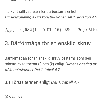
Hålkanthållfastheten för trä bestäms enligt
Dimensionering av träkonstruktioner Del 1, ekvation 4.2
:
=
0
,
082
(
1
−
0
,
01
⋅
16
)
⋅
390
=
26
,
9
M
P
a
f
f
h
,
2
,
k
=
0
,
082
(
1
−
0
,
01
⋅
16
)
⋅
390
=
26
,
9
M
P
a
h
,
2
,
k
3. Bärförmåga för en enskild skruv
Bärförmågan för en enskild skruv bestäms som den
minsta av termerna (j) och (k) enligt
Dimensionering av
träkonstruktioner Del 1, tabell 4.7.
3.1 Första termen enligt
Del 1, tabell 4.7
(j) ovan ger: