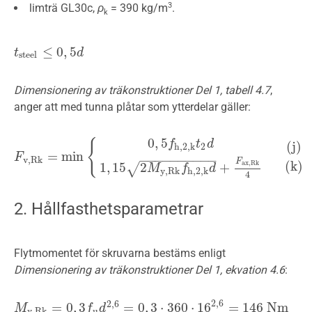
3
limträ GL30c,
ρ
= 390 kg/m
.
k
≤
0
,
5
t
t
s
t
e
e
l
≤
0
,
5
d
d
s
t
e
e
l
Dimensionering av träkonstruktioner Del 1, tabell 4.7
,
anger att med tunna plåtar som ytterdelar gäller:
0
,
5
{
f
t
d
(
j
)
h
,
2
,
k
2
=
min
F
F
v
,
R
k
=
min
{
0
,
5
f
h
,
2
,
k
t
2
d
1
,
15
2
M
y
,
R
k
f
h
,
2
,
k
d
+
F
a
x
,
R
k
4
(
j
)
(
k
)
−
−
−
−
−
−
−
−
−
−
v
,
R
k
F
(
k
)
a
x
,
R
k
1
,
15
2
+
√
M
f
d
y
,
R
k
h
,
2
,
k
4
2. Hållfasthetsparametrar
Flytmomentet för skruvarna bestäms enligt
Dimensionering av träkonstruktioner Del 1, ekvation 4.6
:
2
,
6
2
,
6
=
0
,
3
=
0
,
3
⋅
360
⋅
16
=
146
N
m
M
M
y
,
R
k
=
0
,
3
f
u
d
2
f
,
6
=
d
0
,
3
⋅
360
⋅
16
2
,
6
=
146
N
m
y
,
R
k
u