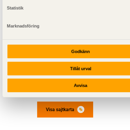
kontrolleras för blockskjuvbrott, se
Dimensionering av
Statistik
träkonstruktioner Del 1: Avsnitt 4.9.3
.
Marknadsföring
Se även
Dimensionering av träkonstruktioner
Del 1–3
Godkänn
Tillåt urval
Avvisa
Visa sajtkarta