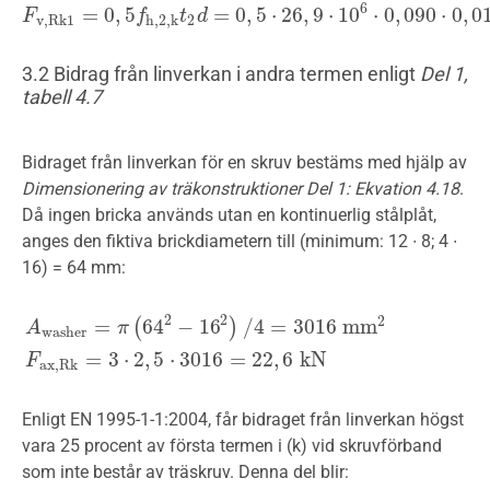
6
=
0
,
5
=
0
,
5
⋅
26
,
9
⋅
10
⋅
0
,
090
⋅
0
,
0
F
F
v
,
R
k
1
=
0
,
5
f
h
,
2
,
f
k
t
2
d
=
t
0
,
5
d
⋅
26
,
9
⋅
10
6
⋅
0
,
090
⋅
0
,
016
=
19
,
3
k
N
v
,
R
k
1
h
,
2
,
k
2
3.2 Bidrag från linverkan i andra termen enligt
Del 1,
tabell 4.7
Bidraget från linverkan för en skruv bestäms med hjälp av
Dimensionering av träkonstruktioner Del 1: Ekvation 4.18
.
Då ingen bricka används utan en kontinuerlig stålplåt,
anges den fiktiva brickdiametern till (minimum: 12 ∙ 8; 4 ∙
16) = 64 mm:
2
2
2
=
64
−
16
/
4
=
3016
m
m
(
)
A
π
w
a
s
h
e
r
A
w
a
s
h
e
r
=
π
(
64
2
−
16
2
)
/
4
=
3016
m
m
2
F
a
x
,
R
k
=
3
⋅
2
,
5
⋅
3016
=
22
,
6
=
3
⋅
2
,
5
⋅
3016
=
22
,
6
k
N
F
a
x
,
R
k
Enligt EN 1995-1-1:2004, får bidraget från linverkan högst
vara 25 procent av första termen i (k) vid skruvförband
som inte består av träskruv. Denna del blir: