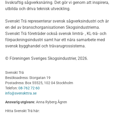
livskraftig sågverksnäring. Det gör vi genom att inspirera,
Planering
utbilda och driva teknisk utveckling.
Planera ett träbygge
Klimatkalkylator hallar
Svenskt Trä representerar svensk sågverksindustri och är
Projektering av trähus - generellt
en del av branschorganisationen Skogsindustrierna.
Byggsystem
Svenskt Trä företräder också svensk limträ- , KL-trä- och
förpackningsindustri samt har ett nära samarbete med
Fasadsystem i skivmaterial
svensk bygghandel och trävarugrossisterna.
Bullerskärmar och andra utomhuskonstruktioner
Träbroar
© Föreningen Sveriges Skogsindustrier, 2026.
Byggnation och utförande
Planering
Svenskt Trä
Utförande
Besöksadress: Storgatan 19
Produkter
Postadress: Box 55525, 102 04 Stockholm
Telefon:
08-762 72 60
Konstruktionsvirke
info@svenskttra.se
Konstruktionsvirke Behandlat
Ansvarig utgivare:
Anna Ryberg Ågren
Konstruktionsvirke Obehandlat
Hitta Svenskt Trä här:
Konstruktionsvirke Fingerskarvat