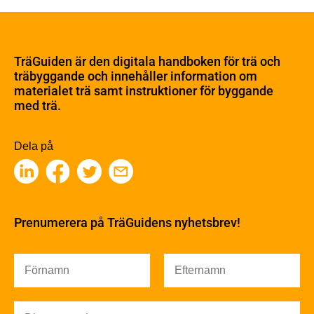
Om trä
Materialet trä
TräGuiden är den digitala handboken för trä och
Skogsbruk
träbyggande och innehåller information om
Barrträdets uppbyggnad
materialet trä samt instruktioner för byggande
med trä.
Träets egenskaper och kvalitet
Sågverksprocessen
Träbaserade produkter
Dela på
Kemisk behandling
Fakta om Limträ
Byggfysik
Fukt
Prenumerera på TräGuidens nyhetsbrev!
Värmeisolering och lufttäthet
Ljud
Brandsäkerhet
Brandsäkerhet
Byggnadsklasser och verksamhetsklasser