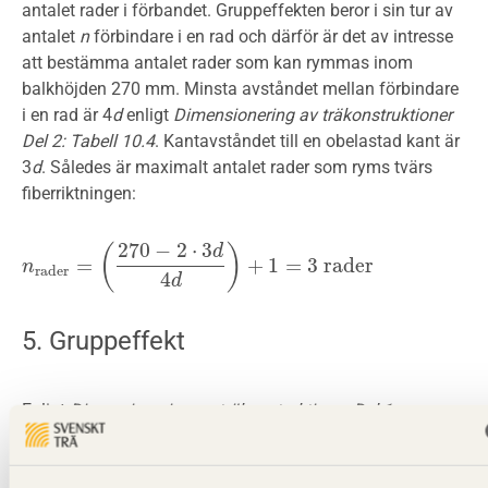
antalet rader i förbandet. Gruppeffekten beror i sin tur av
antalet
n
förbindare i en rad och därför är det av intresse
att bestämma antalet rader som kan rymmas inom
balkhöjden 270 mm. Minsta avståndet mellan förbindare
i en rad är 4
d
enligt
Dimensionering av träkonstruktioner
Del 2: Tabell 10.4
. Kantavståndet till en obelastad kant är
3
d
. Således är maximalt antalet rader som ryms tvärs
fiberriktningen:
270
−
2
⋅
3
(
)
d
=
+
1
=
3
r
a
d
e
r
n
n
rader
=
(
270
−
2
⋅
3
d
4
d
)
+
1
=
3
r
a
d
e
r
rader
4
d
5. Gruppeffekt
Enligt
Dimensionering av träkonstruktioner Del 1:
Ekvation 4.23
, påverkas skruvade förband av gruppeffekt.
Centrumavståndet för skruvar placerade parallellt med