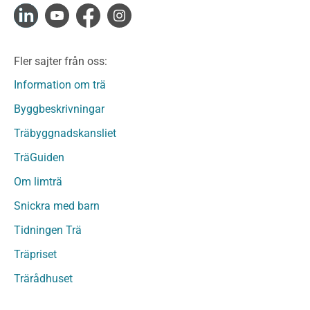
Konstruktionsvirke Fingerskarvat Obehandlat
Limträ
Limträ Obehandlat
Fler sajter från oss:
Fanerträ
Fanerträ Obehandlat
Information om trä
Träpaneler och utvändigt beklädnadsvirke
Byggbeskrivningar
Träpanel och Utvändig beklädnad Behandlat
Träbyggnadskansliet
Träpanel och utvändig beklädnad Obehandlat
Trägolv
TräGuiden
Trägolv Behandlat
Om limträ
Trägolv Obehandlat
Snickra med barn
Sågat virke
Sågat virke Behandlat
Tidningen Trä
Sågat virke Obehandlat
Träpriset
Övriga träprodukter
Trärådhuset
Övrigt byggvirke
Trall