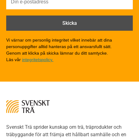
Brandförlopp i byggnader
Brandtekniska funktionskrav
Brandklasser för material och konstruktioner
Träkonstruktioners brandmotstånd
Detaljlösningar
Vi värnar om personlig integritet vilket innebär att dina
Träytors brandegenskaper
personuppgifter alltid hanteras på ett ansvarsfullt sätt.
Tekniska byten med sprinkler
Genom att klicka på skicka lämnar du ditt samtycke.
Läs vår
integritetspolicy.
Riskvärdering i flervåningsbostadshus
Brandstandarder
Brandstatistik för flervåningsträhus
Kontroll av utförande
Miljö
Miljöeffekter
LCA
Miljöpolitik och miljömål
Miljödeklarationer och märkning
Svenskt Trä sprider kunskap om trä, träprodukter och
Termer och förkortningar
träbyggande för att främja ett hållbart samhälle och en