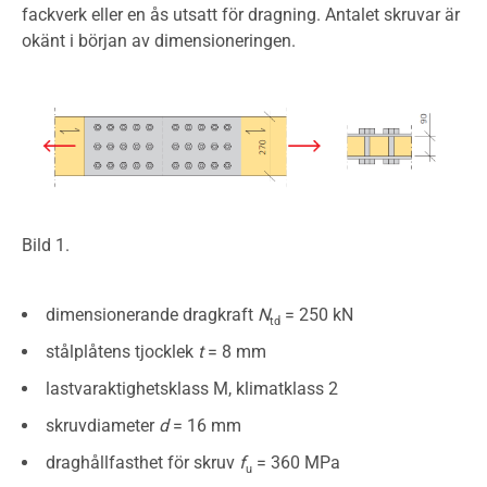
fackverk eller en ås utsatt för dragning. Antalet skruvar är
okänt i början av dimensioneringen.
Bild 1.
dimensionerande dragkraft
N
= 250 kN
td
stålplåtens tjocklek
t
= 8 mm
lastvaraktighetsklass M, klimatklass 2
skruvdiameter
d
= 16 mm
draghållfasthet för skruv
f
= 360 MPa
u