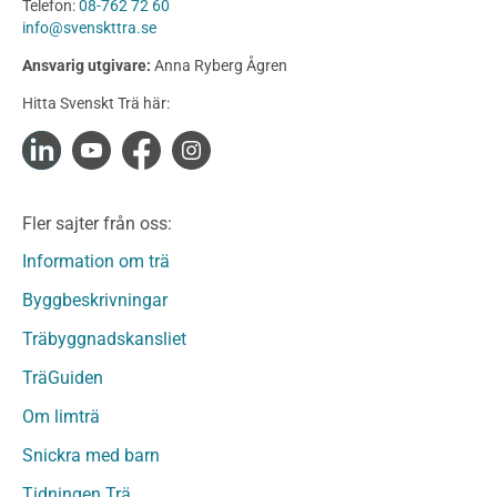
Telefon:
08-762 72 60
Konstruktionsvirke
info@svenskttra.se
Konstruktionsvirke Behandlat
Ansvarig utgivare:
Anna Ryberg Ågren
Konstruktionsvirke Obehandlat
Hitta Svenskt Trä här:
Konstruktionsvirke Fingerskarvat
Konstruktionsvirke Fingerskarvat Obehandlat
Limträ
Limträ Obehandlat
Fler sajter från oss:
Fanerträ
Fanerträ Obehandlat
Information om trä
Träpaneler och utvändigt beklädnadsvirke
Byggbeskrivningar
Träpanel och Utvändig beklädnad Behandlat
Träbyggnadskansliet
Träpanel och utvändig beklädnad Obehandlat
Trägolv
TräGuiden
Trägolv Behandlat
Om limträ
Trägolv Obehandlat
Snickra med barn
Sågat virke
Sågat virke Behandlat
Tidningen Trä