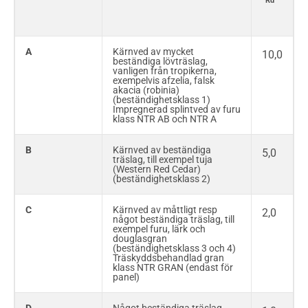
Rd
A
Kärnved av mycket
10,0
beständiga lövträslag,
vanligen från tropikerna,
exempelvis afzelia, falsk
akacia (robinia)
(beständighetsklass 1)
Impregnerad splintved av furu
klass NTR AB och NTR A
B
Kärnved av beständiga
5,0
träslag, till exempel tuja
(Western Red Cedar)
(beständighetsklass 2)
C
Kärnved av måttligt resp
2,0
något beständiga träslag, till
exempel furu, lärk och
douglasgran
(beständighetsklass 3 och 4)
Träskyddsbehandlad gran
klass NTR GRAN (endast för
panel)