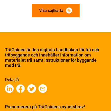
Visa sajtkarta
Om trä
Materialet trä
TräGuiden är den digitala handboken för trä och
Skogsbruk
träbyggande och innehåller information om
Barrträdets uppbyggnad
materialet trä samt instruktioner för byggande
med trä.
Träets egenskaper och kvalitet
Sågverksprocessen
Träbaserade produkter
Dela på
Kemisk behandling
Fakta om Limträ
Byggfysik
Fukt
Prenumerera på TräGuidens nyhetsbrev!
Värmeisolering och lufttäthet