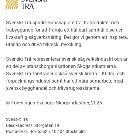
LCA
Miljöpolitik och miljömål
Miljödeklarationer och märkning
Svenskt Trä sprider kunskap om trä, träprodukter och
Termer och förkortningar
träbyggande för att främja ett hållbart samhälle och en
livskraftig sågverksnäring. Det gör vi genom att inspirera,
Planering
utbilda och driva teknisk utveckling.
Planera ett träbygge
Klimatkalkylator hallar
Svenskt Trä representerar svensk sågverksindustri och är
Projektering av trähus - generellt
en del av branschorganisationen Skogsindustrierna.
Byggsystem
Svenskt Trä företräder också svensk limträ- , KL-trä- och
förpackningsindustri samt har ett nära samarbete med
Fasadsystem i skivmaterial
svensk bygghandel och trävarugrossisterna.
Bullerskärmar och andra utomhuskonstruktioner
Träbroar
© Föreningen Sveriges Skogsindustrier, 2026.
Byggnation och utförande
Planering
Svenskt Trä
Utförande
Besöksadress: Storgatan 19
Produkter
Postadress: Box 55525, 102 04 Stockholm