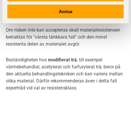
klassificeras som mitt emellan kärnvedens
resistensklassificering A till D och splintvedens
Avvisa
resistensklass E.
Om risken inte kan accepteras skall materialresistensen
betraktas för "värsta tänkbara fall" och den minst
resistenta delen av materialet avgör.
Beständigheten hos
modifierat trä
, till exempel
värmebehandlat, acetylerat och furfurylerat trä, beror på
den aktuella behandlingstekniken och kan variera mellan
olika material. Därför rekommenderas även i detta fall
expertråd vid val av resistensklass.