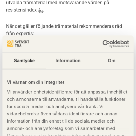
utvalda trämaterial med motsvarande värden på
resistensindex
I
.
Rd
När det gäller följande trämaterial rekommenderas råd
från expertis:
Impregnerat trä
består ofta av en kombination av
impregnerad splintved och oimpregnerad kärnved. Om
Samtycke
Information
Om
splintveden är helt genomimpregnerad motsvarar den
resistensklass A. Kärnveden är som regel svår att
impregnera och det ofta ganska tunna skikt med
Vi värnar om din integritet
träskyddsmedel som då fås, bedöms bara öka
Vi använder enhetsidentifierare för att anpassa innehållet
beständigheten något. För träskyddsklass NTR AB-
och annonserna till användarna, tillhandahålla funktioner
impregnerat altanvirke kan det därför vara klokt att lägga
för sociala medier och analysera vår trafik. Vi
sig mitt emellan resistensklassen för den impregnerade
vidarebefordrar även sådana identifierare och annan
splinten och den obehandlade kärnveden. För exempelvis
information från din enhet till de sociala medier och
impregnerad furu som innehåller (måttlig andel) kärnved
annons- och analysföretag som vi samarbetar med.
blir resistensklassen då B. Observera att ett
Dessa kan i sin tur kombinera informationen med annan