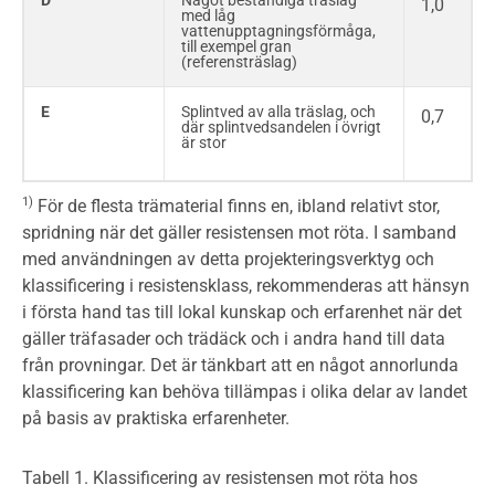
D
Något beständiga träslag
1,0
med låg
vattenupptagningsförmåga,
till exempel gran
(referensträslag)
E
Splintved av alla träslag, och
0,7
där splintvedsandelen i övrigt
är stor
1)
För de flesta trämaterial finns en, ibland relativt stor,
spridning när det gäller resistensen mot röta. I samband
med användningen av detta projekteringsverktyg och
klassificering i resistensklass, rekommenderas att hänsyn
i första hand tas till lokal kunskap och erfarenhet när det
gäller träfasader och trädäck och i andra hand till data
från provningar. Det är tänkbart att en något annorlunda
klassificering kan behöva tillämpas i olika delar av landet
på basis av praktiska erfarenheter.
Tabell 1. Klassificering av resistensen mot röta hos