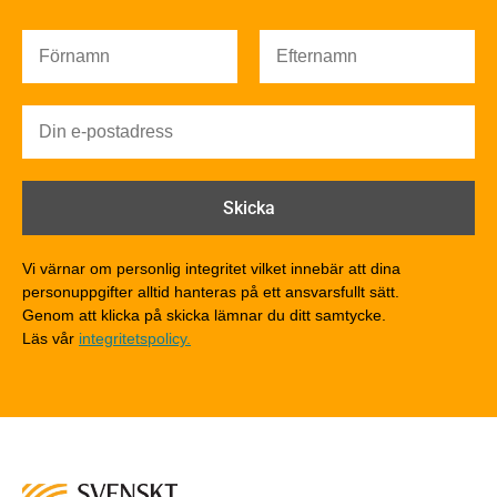
Ljud
Brandsäkerhet
Brandsäkerhet
Byggnadsklasser och verksamhetsklasser
Brandförlopp i byggnader
Brandtekniska funktionskrav
Brandklasser för material och konstruktioner
Träkonstruktioners brandmotstånd
Detaljlösningar
Vi värnar om personlig integritet vilket innebär att dina
Träytors brandegenskaper
personuppgifter alltid hanteras på ett ansvarsfullt sätt.
Tekniska byten med sprinkler
Genom att klicka på skicka lämnar du ditt samtycke.
Läs vår
integritetspolicy.
Riskvärdering i flervåningsbostadshus
Brandstandarder
Brandstatistik för flervåningsträhus
Kontroll av utförande
Miljö
Miljöeffekter