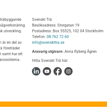
lv
limträkonstruktioner
olv Behandlat
KL-trähandboken
olv Obehandlat
KL-trä som konstruktions
h träbyggande
Svenskt Trä
 virke
Konstruktionssystem för 
 sågverksnäring.
Besöksadress: Storgatan 19
t virke Behandlat
Dimensionering av KL-
sk utveckling.
Postadress: Box 55525, 102 04 Stockholm
träkonstruktioner
t virke Obehandlat
Telefon:
08-762 72 60
Förband och anslutnings
a träprodukter
 är en del av
info@svenskttra.se
Bjälklag
gt byggvirke
ä företräder
Ansvarig utgivare:
Anna Ryberg Ågren
Väggar
i samt har ett
KL-trä och brand
rlagsspont
rossisterna.
Hitta Svenskt Trä här:
KL-trä och ljud
rar
KL-trä och värme och fuk
Upphandling och monta
virke
Takstolshandboken
nsionshyvlat
Bakgrund
diga panelbrädor
Trä och miljö
ter
Takstolar
alkar