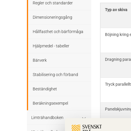
Stomme
Regler och standarder
Typ av skiva
Tak
Stomkomplettering
Dimensioneringsgång
Altaner och balkonger
Trädäck
Hållfasthet och bärförmåga
Böjning kring e
Ljudisolering
Bullerskärmar
Hjälpmedel - tabeller
Bullerskärmar
Dragning paral
Träbroar
Bärverk
Staket, plank och spaljé
Stabilisering och förband
Träbroar
Tryck parallell
Beständighet
Beräkningsexempel
Panelskjuvnin
Limträhandboken