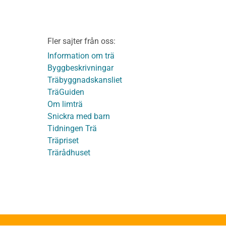
Friskrivningar
Kakor
Integritetspolicy
material
Fler sajter från oss:
Användbara funktioner
KL-trä
på TräGuiden
Information om trä
Byggbeskrivningar
Träbyggnadskansliet
detaljer
TräGuiden
Om limträ
Snickra med barn
Tidningen Trä
Träpriset
t
Trärådhuset
ge