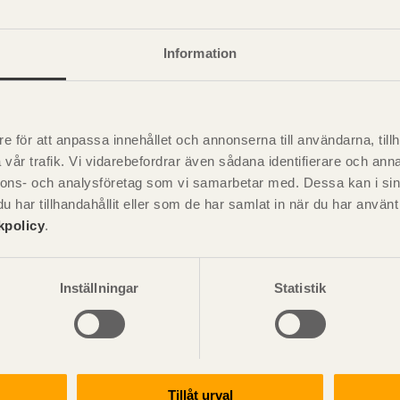
nsionerande bärförmåga för spånskivor av typ P4-P7
Information
e för att anpassa innehållet och annonserna till användarna, tillh
vår trafik. Vi vidarebefordrar även sådana identifierare och anna
nnons- och analysföretag som vi samarbetar med. Dessa kan i sin
Visa sajtkarta
har tillhandahållit eller som de har samlat in när du har använ
kpolicy
.
Inställningar
Statistik
ation och utförande
Konstruktiv utformning
ering
Grundläggning
rande
Stomme
handboken för trä och
Pr
Stomkomplettering
kter
Trädäck
Tillåt urval
ruktionsvirke