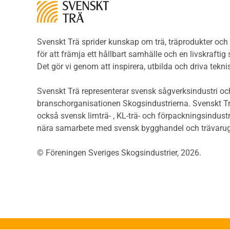
Träkonstruktioners
Trägo
brandmotstånd
Egenkontroll av
Träg
limträmontage
Limträ och brand
Detaljlösningar
Träg
Träytors brandegenskaper
Svenskt Trä sprider kunskap om trä, träprodukter oc
Sågat
Avslutning av färdigställt
Tekniska byten med sprinkler
för att främja ett hållbart samhälle och en livskraftig
Såga
limträmontage
Riskvärdering i
Det gör vi genom att inspirera, utbilda och driva tekni
Såga
flervåningsbostadshus
Ytbehandling av limträ
Övrig
Brandstandarder
Svenskt Trä representerar svensk sågverksindustri och
Övri
Brandstatistik för
branschorganisationen Skogsindustrierna. Svenskt Tr
Exempel på montageplaner för
Trall
flervåningsträhus
också svensk limträ- , KL-trä- och förpackningsindustr
limträstommar
Unde
Kontroll av utförande
nära samarbete med svensk bygghandel och trävarug
Spar
Miljö
Läkt
© Föreningen Sveriges Skogsindustrier, 2026.
Miljöeffekter
Form
LCA
Dime
Miljöpolitik och miljömål
Invän
Miljödeklarationer och
märkning
Trälis
Termer och förkortningar
Lättb