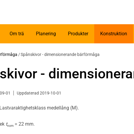
Om trä
Planering
Produkter
Konstruktion
ärförmåga
/
Spånskivor - dimensionerande bärförmåga
skivor - dimensioner
-09-01
Uppdaterad 2019-10-01
 Lastvaraktighetsklass medellång (M).
lek
t
= 22 mm.
nom