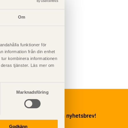
Om
andahålla funktioner för
n information från din enhet
 tur kombinera informationen
t deras tjänster. Läs mer om
Marknadsföring
Underhåll
Ytbehandling och
underhåll
enumerera på TräGuidens nyhetsbrev!
Ytbehandling och
underhåll – generellt
Godkänn