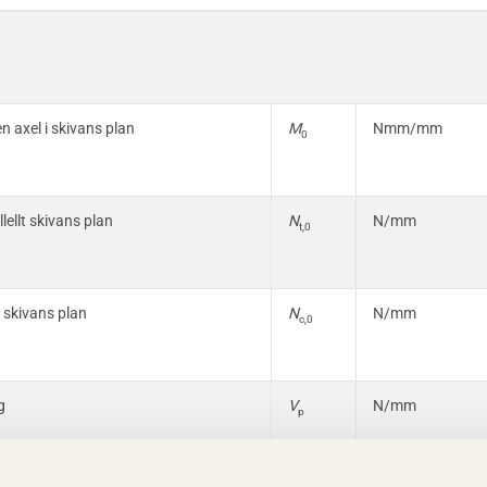
n axel i skivans plan
M
Nmm/mm
0
lellt skivans plan
N
N/mm
t,0
t skivans plan
N
N/mm
c,0
g
V
N/mm
p