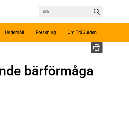
Underhåll
Forskning
Om TräGuiden
ande bärförmåga