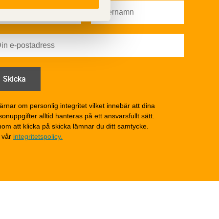
Färg
Träskydd
Utförande - utvändigt
Utförande - invändigt
Drift och underhåll
åga
Drift och underhåll –
generellt
Grunder och bjälklag
d
Fasader och väggar
ärnar om personlig integritet vilket innebär att dina
onuppgifter alltid hanteras på ett ansvarsfullt sätt.
Tak
om att klicka på skicka lämnar du ditt samtycke.
Invändigt underhåll
 vår
integritetspolicy.
Altaner, balkonger och
yttertrappor
Om TräGuiden
Kontakta oss
v
Vi som medverkat till
TräGuiden
ontage av