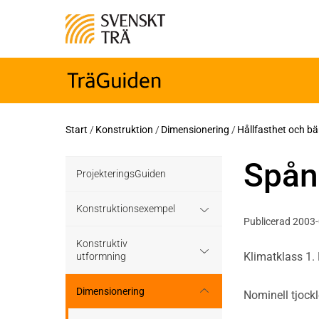
Start
/
Konstruktion
/
Dimensionering
/
Hållfasthet och b
Spån
ProjekteringsGuiden
Konstruktionsexempel
Publicerad 2003
Grundläggning
Konstruktiv
Klimatklass 1.
utformning
Bjälklag
Grundläggning
Dimensionering
Nominell tjock
Väggar