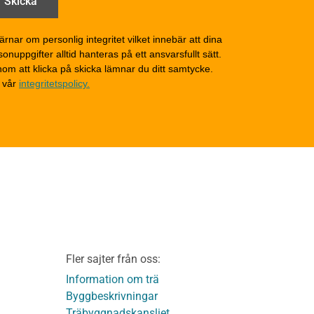
generellt
Grunder och bjälklag
d
Fasader och väggar
ärnar om personlig integritet vilket innebär att dina
onuppgifter alltid hanteras på ett ansvarsfullt sätt.
Tak
om att klicka på skicka lämnar du ditt samtycke.
Invändigt underhåll
 vår
integritetspolicy.
Altaner, balkonger och
yttertrappor
Om TräGuiden
Kontakta oss
v
Vi som medverkat till
TräGuiden
ontage av
Friskrivningar
Kakor
Integritetspolicy
material
Fler sajter från oss:
Användbara funktioner
KL-trä
på TräGuiden
Information om trä
Byggbeskrivningar
Träbyggnadskansliet