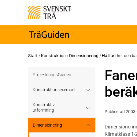
Start
/
Konstruktion
/
Dimensionering
/
Hållfasthet och b
Faner
ProjekteringsGuiden
beräk
Konstruktionsexempel
Grundläggning
Konstruktiv
utformning
Publicerad 2003
Bjälklag
Grundläggning
Dimensionering
Dimensionerin
Klimatklass 1-2
Väggar