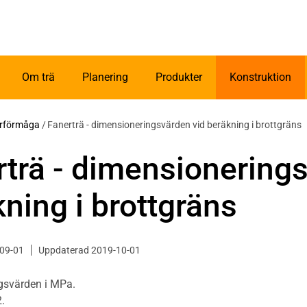
Om trä
Planering
Produkter
Konstruktion
ärförmåga
/
Fanerträ - dimensionerings­värden vid beräkning i brottgräns
trä - dimensionerings
ning i brottgräns
-09-01
Uppdaterad 2019-10-01
gsvärden i MPa.
.