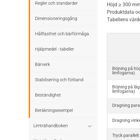
Stomme
Regler och standarder
Höjd ≥ 300 mm
Produktdata och
Tak
Stomkomplettering
Dimensioneringsgång
Tabellens värde
Altaner och balkonger
Trädäck
Hållfasthet och bärförmåga
Ljudisolering
Bullerskärmar
Hjälpmedel - tabeller
Bullerskärmar
Träbroar
Bärverk
Böjning på hö
limfogarna)
Staket, plank och spaljé
Stabilisering och förband
Böjning på lå
Träbroar
limfogarna)
Beständighet
Dragning paral
Beräkningsexempel
Dragning vinke
Limträhandboken
Tryck parallelt