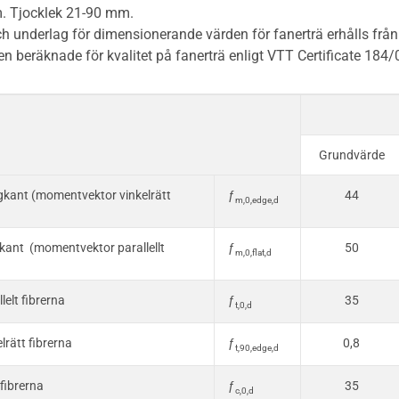
. Tjocklek 21-90 mm.
 underlag för dimensionerande värden för fanerträ erhålls från t
n beräknade för kvalitet på fanerträ enligt VTT Certificate 184/
Grundvärde
gkant (momentvektor vinkelrätt
ƒ
44
m,0,edge,d
gkant (momentvektor parallellt
ƒ
50
m,0,flat,d
lelt fibrerna
ƒ
35
t,0,d
lrätt fibrerna
ƒ
0,8
t,90,edge,d
 fibrerna
ƒ
35
c,0,d