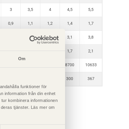
3
3,5
4
4,5
5,5
0,9
1,1
1,2
1,4
1,7
2,1
2,4
2,7
3,1
3,8
1,2
1,3
1,5
1,7
2,1
Om
5800
6767
7733
8700
10633
200
233
267
300
367
andahålla funktioner för
6.
n information från din enhet
 tur kombinera informationen
t deras tjänster. Läs mer om