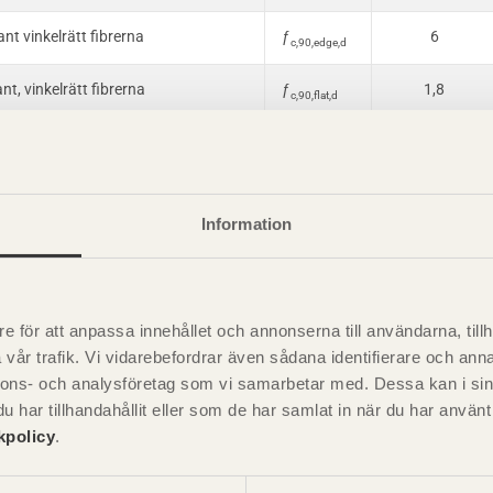
nt vinkelrätt fibrerna
ƒ
6
c,90,edge,d
nt, vinkelrätt fibrerna
ƒ
1,8
c,90,flat,d
högkant
ƒ
4,1
v,0,edge,d
gkant, parallellt fibrerna
ƒ
2,3
v,0,flat,d
Information
dul
E
11600
0,d
G
400
0,d
e för att anpassa innehållet och annonserna till användarna, tillh
ioneringsvärden för fanerträ i kvalitet enligt VTT Certificate 184/03, 201
vår trafik. Vi vidarebefordrar även sådana identifierare och anna
nnons- och analysföretag som vi samarbetar med. Dessa kan i sin
har tillhandahållit eller som de har samlat in när du har använ
kpolicy
.