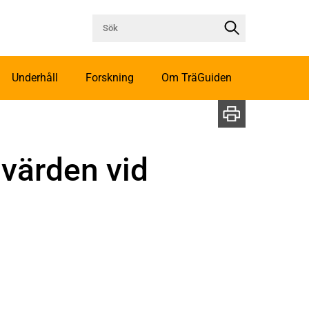
Underhåll
Forskning
Om TräGuiden
­värden vid