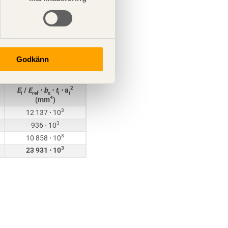
3
800 ⋅ 10
3
6 428 ⋅ 10
Godkänn
2
E
/
E
⋅
b
⋅
t
⋅ a
i
ref
x
i
i
4
(mm
)
3
12 137 ⋅ 10
3
936 ⋅ 10
3
10 858 ⋅ 10
3
23 931 ⋅ 10