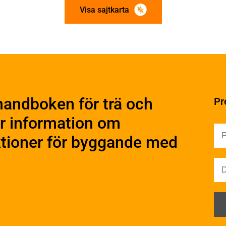
Visa sajtkarta
ation och utförande
Konstruktiv utformning
ering
Grundläggning
rande
Stomme
handboken för trä och
Pr
Stomkomplettering
kter
Trädäck
r information om
ruktionsvirke
Bullerskärmar
truktionsvirke
uktioner för byggande med
Träbroar
ndlat
Dimensionering
truktionsvirke
Regler och standarder
handlat
Dimensioneringsgång
ruktionsvirke
Hållfasthet och bärförm
rskarvat
Hjälpmedel - tabeller
truktionsvirke
erskarvat Obehandlat
Bärverk