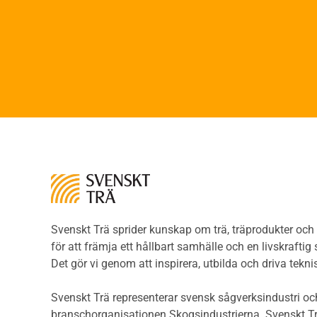
Limtr
Ljud
Limt
Brandsäkerhet
Faner
Brandsäkerhet
Fane
Byggnadsklasser och
Träpa
verksamhetsklasser
beklä
Brandförlopp i byggnader
Träp
Brandtekniska funktionskrav
bekl
Brandklasser för material och
Träp
konstruktioner
bekl
Träkonstruktioners
Trägo
brandmotstånd
Träg
Detaljlösningar
Träg
Träytors brandegenskaper
Svenskt Trä sprider kunskap om trä, träprodukter oc
Sågat
Tekniska byten med sprinkler
för att främja ett hållbart samhälle och en livskraftig
Såga
Riskvärdering i
Det gör vi genom att inspirera, utbilda och driva tekni
Såga
flervåningsbostadshus
Övrig
Brandstandarder
Svenskt Trä representerar svensk sågverksindustri och
Övri
Brandstatistik för
branschorganisationen Skogsindustrierna. Svenskt Tr