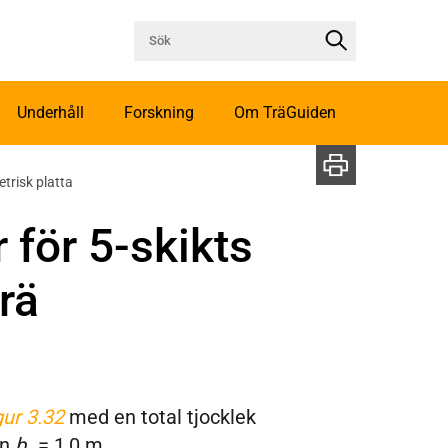
Underhåll
Forskning
Om TräGuiden
trisk platta
 för 5-skikts
rä
gur 3.32
med en total tjocklek
en
b
= 1,0 m.