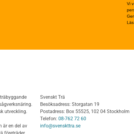
ä
Stabilisering och förban
Vi v
rä Obehandlat
pers
Beständighet
Gen
trä
Beräkningsexempel
Läs
rträ Obehandlat
Limträhandboken
neler och utvändigt
Del 1: Fakta om limträ
dnadsvirke
Del 2: Projektering av
anel och Utvändig
limträkonstruktioner
ädnad Behandlat
Del 3: Dimensionering a
anel och utvändig
limträkonstruktioner
ädnad Obehandlat
Del 4 : Planering och m
lv
limträkonstruktioner
olv Behandlat
KL-trähandboken
olv Obehandlat
KL-trä som konstruktions
h träbyggande
Svenskt Trä
 virke
Konstruktionssystem för 
 sågverksnäring.
Besöksadress: Storgatan 19
t virke Behandlat
Dimensionering av KL-
sk utveckling.
Postadress: Box 55525, 102 04 Stockholm
träkonstruktioner
t virke Obehandlat
Telefon:
08-762 72 60
Förband och anslutnings
a träprodukter
 är en del av
info@svenskttra.se
Bjälklag
gt byggvirke
ä företräder