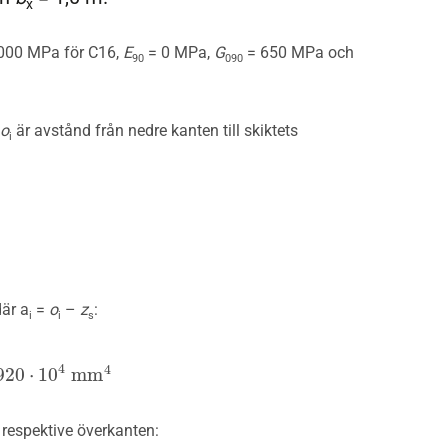
x
000 MPa för C16,
E
= 0 MPa,
G
= 650 MPa och
90
090
o
är avstånd från nedre kanten till skiktets
i
där a
=
o
–
z
:
i
i
s
4
4
920
⋅
10
m
m
- respektive överkanten: