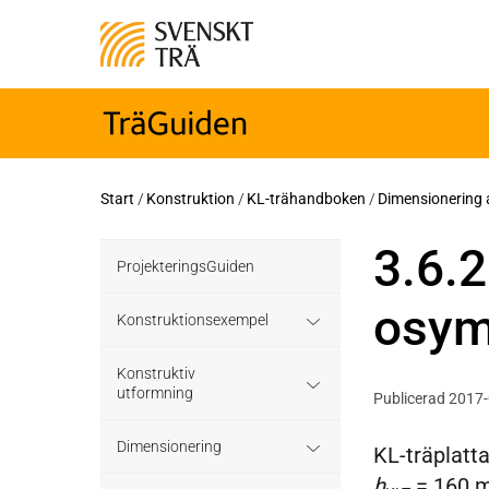
Start
/
Konstruktion
/
KL-trähandboken
/
Dimensionering 
3.6.2
ProjekteringsGuiden
osymm
Konstruktionsexempel
Grundläggning
Konstruktiv
utformning
Publicerad 2017
Bjälklag
Grundläggning
Dimensionering
KL-träplatt
Väggar
h
= 160 m