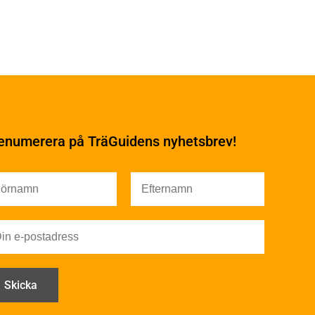
Underhåll
Ytbehandling och
underhåll
enumerera på TräGuidens nyhetsbrev!
Ytbehandling och
underhåll – generellt
Färg
Träskydd
Utförande - utvändigt
Utförande - invändigt
Drift och underhåll
åga
Drift och underhåll –
generellt
Grunder och bjälklag