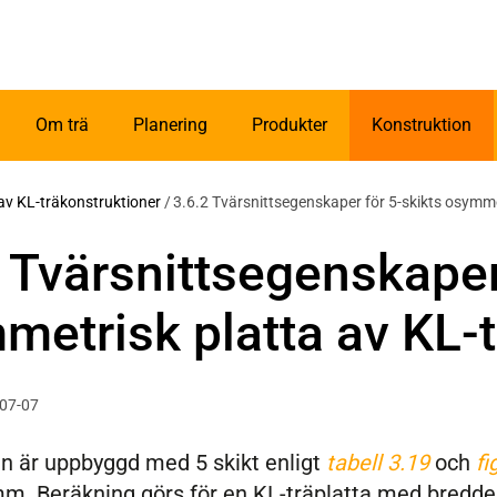
Om trä
Planering
Produkter
Konstruktion
av KL-träkonstruktioner
/
3.6.2 Tvärsnittsegenskaper för 5-skikts osymme
 Tvärsnittsegenskaper
etrisk platta av KL-t
-07-07
an är uppbyggd med 5 skikt enligt
tabell 3.19
och
fi
m. Beräkning görs för en KL-träplatta med bredd