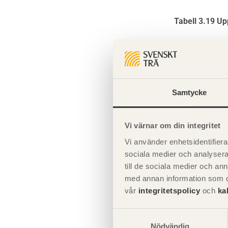
anslutningsdetaljer
Stabilisering av
Montage av limträstommar
takkonstruktion
Tabell 3.19 Up
Utformning av limträdetaljer
Egenkontroll av
Stabilisering av
Skikt
Riktning
limträmontage
Limträ och brand
fackverkstakstolar
5
Längs, x-r
4
Tvärs, y-r
Avslutning av färdigställt
Stabilisering av
limträmontage
3
Längs, x-r
ramverkstakstolar
Samtycke
2
Tvärs, y-r
1
Längs, x-r
Ytbehandling av limträ
Stabilisering med skivor
Vi värnar om din integritet
Exempel på montageplaner för
Exempel 1: Stabilisering med
Vi använder enhetsidentifierar
limträstommar
dragband och
sociala medier och analysera 
Tabell 3.20 B
parallellfackverk
till de sociala medier och a
med annan information som du 
Exempel 2: Stabilisering av tak
i
med takplywoodskivor
vår
integritetspolicy
och
ka
5
Samtyckesval
3
Nödvändig