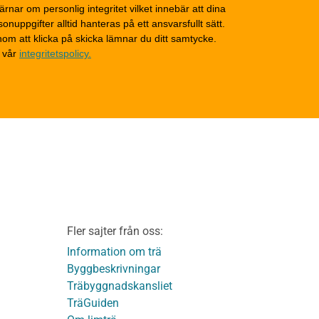
d
Fasader och väggar
ärnar om personlig integritet vilket innebär att dina
onuppgifter alltid hanteras på ett ansvarsfullt sätt.
Tak
om att klicka på skicka lämnar du ditt samtycke.
Invändigt underhåll
 vår
integritetspolicy.
Altaner, balkonger och
yttertrappor
Om TräGuiden
Kontakta oss
v
Vi som medverkat till
TräGuiden
ontage av
Friskrivningar
Kakor
Integritetspolicy
material
Fler sajter från oss:
Användbara funktioner
KL-trä
på TräGuiden
Information om trä
Byggbeskrivningar
Träbyggnadskansliet
detaljer
TräGuiden