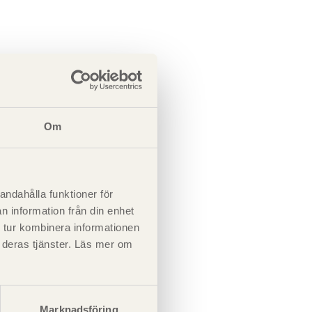
Om
andahålla funktioner för
n information från din enhet
 tur kombinera informationen
t deras tjänster. Läs mer om
E
/
E
⋅
b
⋅
t
⋅
o
i
ref
x
i
i
3
(mm
)
3
3 000 ⋅ 10
3
2 628 ⋅ 10
Marknadsföring