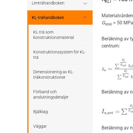
KLT
Stomme
Regler och standarder
Limträhandboken
Tak
Materialvärde
Stomkomplettering
Dimensioneringsgång
Del 1: Fakta om limträ
KL-trähandboken
G
= 50 MPa
9090
Altaner och balkonger
Trädäck
Hållfasthet och bärförmåga
Limträ som byggmaterial
Del 2: Projektering av
KL-trä som
limträkonstruktioner
konstruktionsmaterial
Beräkning av 
Ljudisolering
centrum:
Bullerskärmar
Hjälpmedel - tabeller
Limträhistoria
Limträ som
Del 3: Dimensionering
Konstruktionssystem för KL-
Bullerskärmar
konstruktionsmaterial
av
trä
E
Träbroar
Bärverk
Fakta om limträ
i
limträkonstruktioner
E
∑
r
e
f
b
=
x
z
z
s
=
∑
E
i
E
r
e
f
b
x
t
i
s
Staket, plank och spaljé
Dimensionering av trä- och
Dimensionering av KL-
E
i
Stabilisering och förband
Projektering
E
∑
limträkonstruktioner
Regler och formler för
Del 4 : Planering och
träkonstruktioner
r
e
f
b
dimensionering enligt Eurokod
montage av
Träbroar
5
limträkonstruktioner
Beständighet
Beräkning av 
Konstruktionssystem för
Förband och
limträ
anslutningsdetaljer
Dimensioneringsexempel
Att montera limträ
Beräkningsexempel
E
i
=
∑
I
I
x
,
n
e
t
=
∑
E
i
E
r
e
f
⋅
E
Raka balkar och pelare
Bjälklag
r
e
x
,
n
e
t
Projektering av limträstomme
med hänsyn till montage
Hål och urtag
Väggar
Beräkning av 